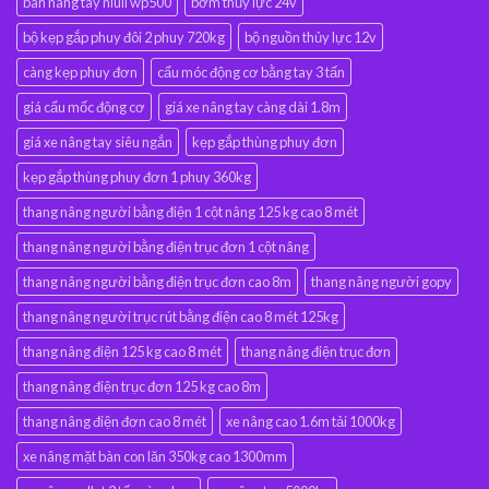
bàn nâng tay niuli wp500
bơm thủy lực 24v
bộ kẹp gắp phuy đôi 2 phuy 720kg
bộ nguồn thủy lực 12v
càng kẹp phuy đơn
cẩu móc động cơ bằng tay 3 tấn
giá cẩu mốc động cơ
giá xe nâng tay càng dài 1.8m
giá xe nâng tay siêu ngắn
kẹp gắp thùng phuy đơn
kẹp gắp thùng phuy đơn 1 phuy 360kg
thang nâng người bằng điện 1 cột nâng 125 kg cao 8 mét
thang nâng người bằng điện trục đơn 1 cột nâng
thang nâng người bằng điện trục đơn cao 8m
thang nâng người gopy
thang nâng người trục rút bằng điện cao 8 mét 125kg
thang nâng điện 125 kg cao 8 mét
thang nâng điện trục đơn
thang nâng điện trục đơn 125 kg cao 8m
thang nâng điện đơn cao 8 mét
xe nâng cao 1.6m tải 1000kg
xe nâng mặt bàn con lăn 350kg cao 1300mm