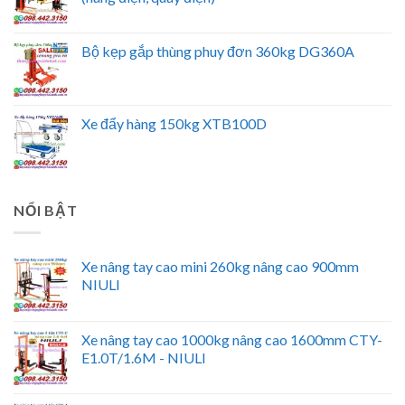
Bộ kẹp gắp thùng phuy đơn 360kg DG360A
Xe đẩy hàng 150kg XTB100D
NỔI BẬT
Xe nâng tay cao mini 260kg nâng cao 900mm
NIULI
Xe nâng tay cao 1000kg nâng cao 1600mm CTY-
E1.0T/1.6M - NIULI