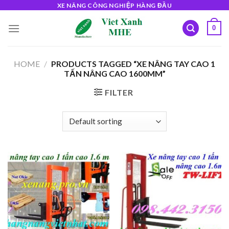
Skip
XE NÂNG CÔNG NGHIỆP HÀNG ĐẦU
to
0
content
HOME
/
PRODUCTS TAGGED “XE NÂNG TAY CAO 1
TẤN NÂNG CAO 1600MM”
FILTER