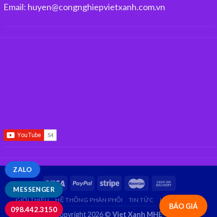
Email: huyen@congnghiepvietxanh.com.vn
ZALO
MESSENGER
GIỚI THIỆU
HỆ THỐNG PHÂN PHỐI
TIN TỨC
LIÊN HỆ
FAQ
BÁO GIÁ
098.442.3150
Copyright 2026 ©
Viet Xanh MHE