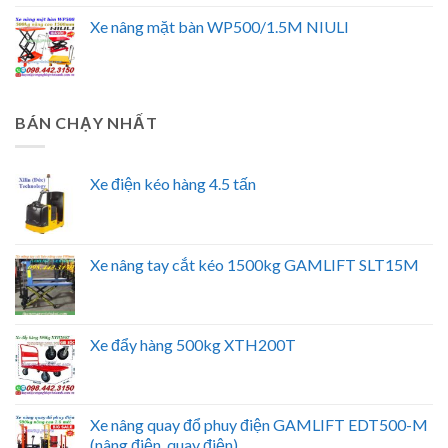
Xe nâng mặt bàn WP500/1.5M NIULI
BÁN CHẠY NHẤT
Xe điện kéo hàng 4.5 tấn
Xe nâng tay cắt kéo 1500kg GAMLIFT SLT15M
Xe đẩy hàng 500kg XTH200T
Xe nâng quay đổ phuy điện GAMLIFT EDT500-M
(nâng điện, quay điện)