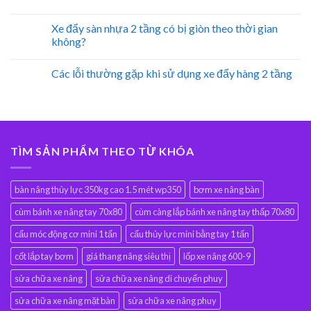
Xe đẩy sàn nhựa 2 tầng có bị giòn theo thời gian
không?
Các lỗi thường gặp khi sử dụng xe đẩy hàng 2 tầng
TÌM SẢN PHẨM THEO TỪ KHÓA
bàn nâng thủy lực 350kg cao 1.5 mét wp350
bơm xe nâng bàn
cùm bánh xe nâng tay 70x80
cùm càng lắp bánh xe nâng tay thấp 70x80
cẩu móc động cơ mini 1 tấn
cẩu thủy lực mini bằng tay 1 tấn
cốt lắp tay bơm
giá thang nâng siêu thị
lốp xe nâng 600-9
sửa chữa xe nâng
sửa chữa xe nâng di chuyển phuy
sửa chữa xe nâng mặt bàn
sửa chữa xe nâng phuy