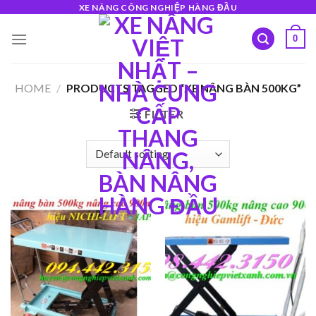
Skip
XE NÂNG CÔNG NGHIỆP HÀNG ĐẦU
to
0
content
HOME
/
PRODUCTS TAGGED “XE NÂNG BÀN 500KG”
FILTER