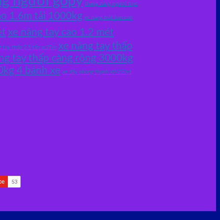
ng người gopy
thang nâng người trục
ao 1.6m tải 1000kg
xe nâng mặt bàn con
ét
xe nâng tay cao 1.2 mét
xe nâng tay thấp
g tay thấp 2.5 tấn ac25m
ng tay thấp càng rộng 3000kg
0kg 4 bánh xe
xe đẩy phong thạnh xth250s1