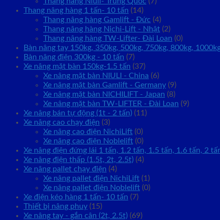
Thang nâng Niuli- Trung Quốc
(7)
Thang nâng hàng 1 tấn- 10 tấn
(14)
Thang nâng hàng Gamlift - Đức
(4)
Thang nâng hàng Nichi-Lift - Nhật
(2)
Thang nâng hàng TW-Lifter- Đài Loan
(0)
Bàn nâng tay 150kg, 350kg, 500kg, 750kg, 800kg, 1000k
Bàn nâng điện 300kg - 10 tấn
(7)
Xe nâng mặt bàn 150kg-1.5 tấn
(37)
Xe nâng mặt bàn NIULI - China
(6)
Xe nâng mặt bàn Gamlift - Germany
(9)
Xe nâng mặt bàn NICHILIFT - Japan
(8)
Xe nâng mặt bàn TW-LIFTER - Đài Loan
(9)
Xe nâng bán tự động (1t - 2 tấn)
(11)
Xe nâng cao chạy điện
(3)
Xe nâng cao điện NichiLift
(0)
Xe nâng cao điện Noblelift
(0)
Xe nâng điện đứng lái 1 tấn, 1.2 tấn, 1.5 tấn, 1.6 tấn, 2 tấ
Xe nâng điện thấp (1.5t, 2t, 2.5t)
(4)
Xe nâng pallet chạy điện
(4)
Xe nâng pallet điện NichiLift
(1)
Xe nâng pallet điện Noblelift
(0)
Xe điện kéo hàng 1 tấn- 10 tấn
(7)
Thiết bị nâng phuy
(15)
Xe nâng tay - gắn cân (2t, 2.5t)
(69)