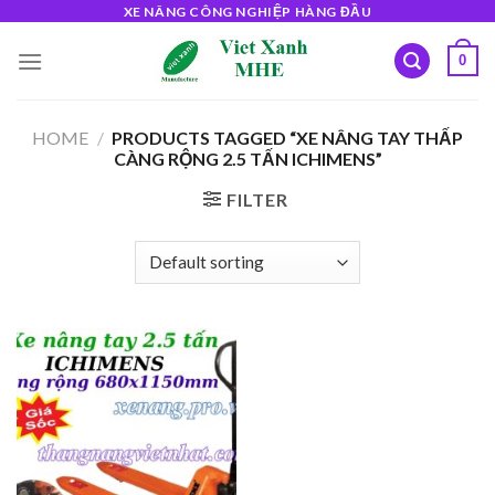
Skip
XE NÂNG CÔNG NGHIỆP HÀNG ĐẦU
to
0
content
HOME
/
PRODUCTS TAGGED “XE NÂNG TAY THẤP
CÀNG RỘNG 2.5 TẤN ICHIMENS”
FILTER