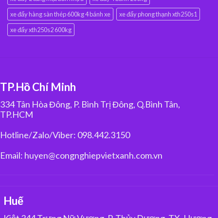
xe đẩy hàng sàn thép 600kg 4 bánh xe
xe đẩy phong thạnh xth250s1
xe đẩy xth250s2 600kg
TP.Hồ Chí Minh
334 Tân Hòa Đông, P. Bình Trị Đông, Q.Bình Tân,
TP.HCM
Hotline/Zalo/Viber: 098.442.3150
Email: huyen@congnghiepvietxanh.com.vn
Huế
Kiệt 344 Trưng Nữ Vương, P. Thủy Dương, TX. Hương