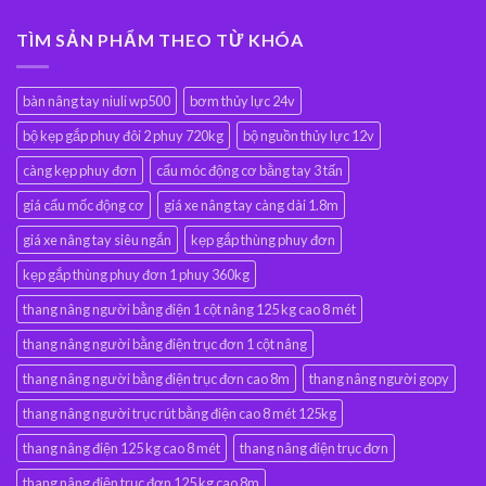
TÌM SẢN PHẨM THEO TỪ KHÓA
bàn nâng tay niuli wp500
bơm thủy lực 24v
bộ kẹp gắp phuy đôi 2 phuy 720kg
bộ nguồn thủy lực 12v
càng kẹp phuy đơn
cẩu móc động cơ bằng tay 3 tấn
giá cẩu mốc động cơ
giá xe nâng tay càng dài 1.8m
giá xe nâng tay siêu ngắn
kẹp gắp thùng phuy đơn
kẹp gắp thùng phuy đơn 1 phuy 360kg
thang nâng người bằng điện 1 cột nâng 125 kg cao 8 mét
thang nâng người bằng điện trục đơn 1 cột nâng
thang nâng người bằng điện trục đơn cao 8m
thang nâng người gopy
thang nâng người trục rút bằng điện cao 8 mét 125kg
thang nâng điện 125 kg cao 8 mét
thang nâng điện trục đơn
thang nâng điện trục đơn 125 kg cao 8m