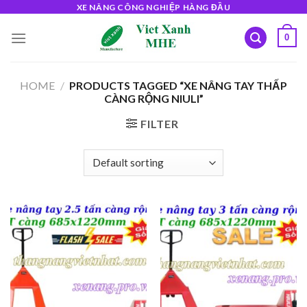
Skip
XE NÂNG CÔNG NGHIỆP HÀNG ĐẦU
to
0
content
HOME
/
PRODUCTS TAGGED “XE NÂNG TAY THẤP
CÀNG RỘNG NIULI”
FILTER