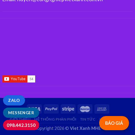
ZALO
MESSENGER
GIỚI THIỆU
HỆ THỐNG PHÂN PHỐI
TIN TỨC
LIÊN HỆ
FAQ
BÁO GIÁ
098.442.3150
Copyright 2026 ©
Viet Xanh MHE