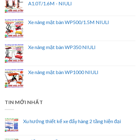
A1.0T/1.6M - NIULI
Xe nâng mặt bàn WP500/1.5M NIULI
Xe nâng mặt bàn WP350 NIULI
Xe nâng mặt bàn WP1000 NIULI
TIN MỚI NHẤT
Xu hướng thiết kế xe đẩy hàng 2 tầng hiện đại