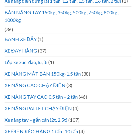
Xe nâng điện đứng lái 1 tấn, 1.2 tấn, 1.5 tấn, 1.6 tấn, 2 tấn
(1)
BÀN NÂNG TAY 150kg, 350kg, 500kg, 750kg, 800kg,
1000kg
(36)
BÁNH XE ĐẨY
(1)
XE ĐẨY HÀNG
(37)
Lốp xe xúc, đào, lu, ủi
(1)
XE NÂNG MẶT BÀN 150kg-1.5 tấn
(38)
XE NÂNG CAO CHẠY ĐIỆN
(3)
XE NÂNG TAY CAO 0.5 tấn – 2 tấn
(46)
XE NÂNG PALLET CHẠY ĐIỆN
(4)
Xe nâng tay – gắn cân (2t, 2.5t)
(107)
XE ĐIỆN KÉO HÀNG 1 tấn- 10 tấn
(4)