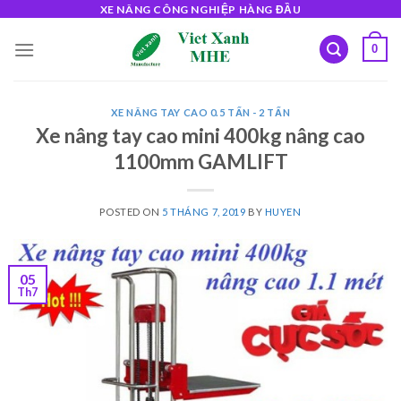
Skip
XE NÂNG CÔNG NGHIỆP HÀNG ĐẦU
to
0
content
XE NÂNG TAY CAO 0.5 TẤN - 2 TẤN
Xe nâng tay cao mini 400kg nâng cao
1100mm GAMLIFT
POSTED ON
5 THÁNG 7, 2019
BY
HUYEN
05
Th7