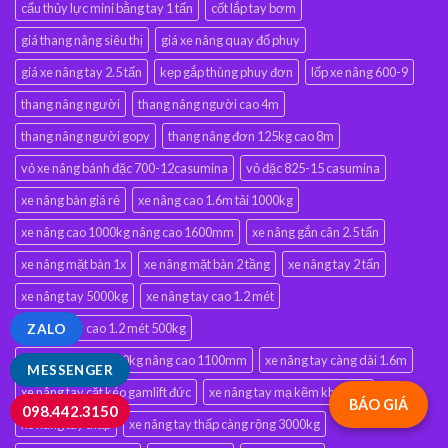
cẩu thủy lực mini bằng tay 1 tấn
cốt lắp tay bơm
giá thang nâng siêu thị
giá xe nâng quay đổ phuy
giá xe nâng tay 2.5 tấn
kẹp gắp thùng phuy đơn
lốp xe nâng 600-9
thang nâng người
thang nâng người cao 4m
thang nâng người gopy
thang nâng đơn 125kg cao 8m
vỏ xe nâng bánh đặc 700-12casumina
vỏ đặc 825-15 casumina
xe nâng bàn giá rẻ
xe nâng cao 1.6m tải 1000kg
xe nâng cao 1000kg nâng cao 1600mm
xe nâng gắn cân 2.5 tấn
xe nâng mặt bàn 1x
xe nâng mặt bàn 2 tầng
xe nâng tay 2 tấn
xe nâng tay 5000kg
xe nâng tay cao 1.2 mét
xe nâng tay cao 1.2 mét 500kg
ZALO
xe nâng tay cao 400kg nâng cao 1100mm
xe nâng tay càng dài 1.6m
MESSENGER
xe nâng tay cắt kéo gamlift đức
xe nâng tay mạ kẽm không gỉ
BÁO GIÁ
098.442.3150
xe nâng tay thấp
xe nâng tay thấp càng rộng 3000kg