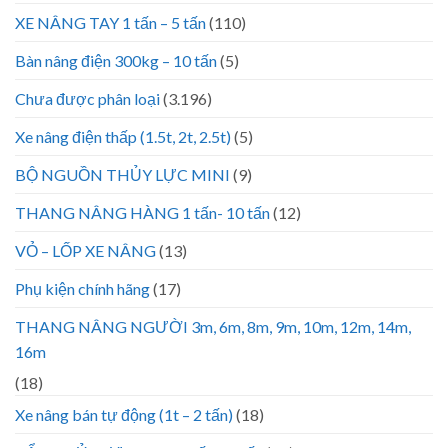
XE NÂNG TAY 1 tấn – 5 tấn
(110)
Bàn nâng điện 300kg – 10 tấn
(5)
Chưa được phân loại
(3.196)
Xe nâng điện thấp (1.5t, 2t, 2.5t)
(5)
BỘ NGUỒN THỦY LỰC MINI
(9)
THANG NÂNG HÀNG 1 tấn- 10 tấn
(12)
VỎ – LỐP XE NÂNG
(13)
Phụ kiện chính hãng
(17)
THANG NÂNG NGƯỜI 3m, 6m, 8m, 9m, 10m, 12m, 14m,
16m
(18)
Xe nâng bán tự động (1t – 2 tấn)
(18)