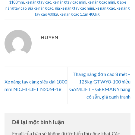
1100mm
,
xe nâng tay cao
,
xe nâng tay cao mini
,
xe nâng cao mini
,
giá xe
nâng tay cao
,
giá xe nâng cao
,
giá xe nâng tay cao mini
,
xe nâng cao
,
xe nâng
tay cao 400kg
,
xe nâng cao 1.1m 400kg
.
HUYEN
Thang nâng đơn cao 8 mét –
Xe nâng tay càng siêu dài 1800
125kg GTWY8-100 hiệu
mm NICHI-LIFT N20M-18
GAMLIFT – GERMANY hàng
có sẵn, giá cạnh tranh
Để lại một bình luận
Email của bạn sẽ không được hiển thị công khai.
Các