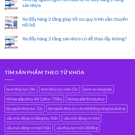
sàn nhựa
Xe đẩy hàng 2 tầng giúp tối ưu quy trình vận chuyển
nội bộ
Xe đẩy hàng 2 tầng sàn nhựa có dễ tháo lắp không?
TÌM SẢN PHẨM THEO TỪ KHÓA
bơm thủy lực 24v
bơm thủy lực mini 12v
bơm xe nâng bàn
bộ kẹp gắp phuy đôi 2 phuy 720kg
bộ kẹp gắp thùng phuy
bộ nguồn thủy lực 12v
bộ nguồn thủy lực cho hệ thống nâng hạ đuôi xe
cẩu móc động cơ bằng tay 3 tấn
cẩu móc động cơ mini
cẩu móc động cơ mini 1 tấn
cẩu thủy lực mini 2000kg