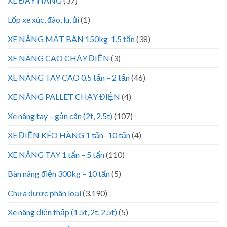
XE ĐẨY HÀNG
(37)
Lốp xe xúc, đào, lu, ủi
(1)
XE NÂNG MẶT BÀN 150kg-1.5 tấn
(38)
XE NÂNG CAO CHẠY ĐIỆN
(3)
XE NÂNG TAY CAO 0.5 tấn – 2 tấn
(46)
XE NÂNG PALLET CHẠY ĐIỆN
(4)
Xe nâng tay – gắn cân (2t, 2.5t)
(107)
XE ĐIỆN KÉO HÀNG 1 tấn- 10 tấn
(4)
XE NÂNG TAY 1 tấn – 5 tấn
(110)
Bàn nâng điện 300kg – 10 tấn
(5)
Chưa được phân loại
(3.190)
Xe nâng điện thấp (1.5t, 2t, 2.5t)
(5)