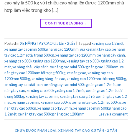
cao này là 500 kg với chiều cao nâng lên đươc 1200mm phù
hợp làm việc trong kho […]
CONTINUE READING
→
Posted in
XE NÂNG TAY CAO 0.5 tấn - 2 tấn
|
Tagged
xe nâng cao 1.2 mét
,
xe nâng tay cao mini 500kg nâng cao 1200mm
,
giá xe nâng tay cao
,
xe nâng
tay cao 1.2 mét tải trọng 500kg
,
xe nâng tay cao 1200mm
,
xe nâng cây cảnh
,
xe nâng cao 500kg nâng cao 1200mm
,
xe nâng tay cao 500kg nâng cao 1.2
mét
,
xe nâng chậu cây cảnh
,
xe nâng cao mini 500kg nâng cao 1200mm
,
xe
nâng tay cao 1200mm tải trọng 500kg
,
xe nâng cao
,
xe nâng tay cao
1200mm 500kg
,
xe nâng hàng lên cao
,
xe nâng cao 1200mm tải trọng 500kg
,
xe nâng tay cao đài loan
,
xe nâng tay cao mini 500kg nâng cao 1.2 mét
,
xe
nâng tay cao
,
xe nâng cao 500kg nâng cao 1.2 mét
,
xe nâng cao 1.2 mét tải
trọng 500kg
,
xe nâng tay cao mini
,
xe nâng tay cao giá rẻ
,
xe nâng tay cao 1.2
mét
,
xe nâng cao mini
,
xe nâng cao 500kg
,
xe nâng tay cao 1.2 mét 500kg
,
xe
nâng tay cao 500kg
,
xe nâng cao 1200mm
,
xe nâng cao mini 500kg nâng cao
1.2 mét
,
xe nâng tay cao 500kg nâng cao 1200mm
Leave a comment
CHƯA ĐƯỢC PHÂN LOẠI
,
XE NÂNG TAY CAO 0.5 TẤN - 2 TẤN