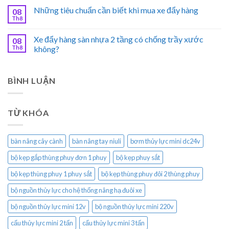
Những tiêu chuẩn cần biết khi mua xe đẩy hàng
08
Th8
Xe đẩy hàng sàn nhựa 2 tầng có chống trầy xước
08
Th8
không?
BÌNH LUẬN
TỪ KHÓA
bàn nâng cây cành
bàn nâng tay niuli
bơm thủy lực mini dc24v
bộ kẹp gắp thùng phuy đơn 1 phuy
bộ kẹp phuy sắt
bộ kẹp thùng phuy 1 phuy sắt
bộ kẹp thùng phuy đôi 2 thùng phuy
bộ nguồn thủy lực cho hệ thống nâng hạ đuôi xe
bộ nguồn thủy lực mini 12v
bộ nguồn thủy lực mini 220v
cẩu thủy lực mini 2 tấn
cẩu thủy lực mini 3 tấn