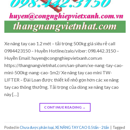
Xe nâng tay cao 1.2 mét – tải trọng 500kg giá siêu rẻ call
0984423150 – Huyền Hotline/zalo/viber: 098.442.3150 –
Huyền Email: huyen@congnghiepvietxanh.com.vn
https://thangnangvietnhat.com/san-pham/xe-nang-tay-cao-
mini-500kg-nang-cao-1m2/ Xe nâng tay cao mini TW-
LIFTER – Đài Loan được thiết kế nhỏ gọn hơn các xe nâng
tay cao thông thường. Tải trọng của dòng xe nâng tay cao
này […]
CONTINUE READING
→
Posted in
Chưa được phân loại
,
XE NÂNG TAY CAO 0.5 tấn - 2 tấn
|
Tagged