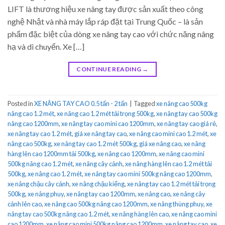
LIFT là thương hiệu xe nâng tay được sản xuất theo công
nghệ Nhật và nhà máy lắp ráp đặt tại Trung Quốc – là sản
phẩm đặc biệt của dòng xe nâng tay cao với chức năng nâng
hạ và di chuyển. Xe […]
CONTINUE READING
→
Posted in
XE NÂNG TAY CAO 0.5 tấn - 2 tấn
|
Tagged
xe nâng cao 500kg
nâng cao 1.2 mét
,
xe nâng cao 1.2 mét tải trọng 500kg
,
xe nâng tay cao 500kg
nâng cao 1200mm
,
xe nâng tay cao mini cao 1200mm
,
xe nâng tay cao giá rẻ
,
xe nâng tay cao 1.2 mét
,
giá xe nâng tay cao
,
xe nâng cao mini cao 1.2 mét
,
xe
nâng cao 500kg
,
xe nâng tay cao 1.2 mét 500kg
,
giá xe nâng cao
,
xe nâng
hàng lên cao 1200mm tải 500kg
,
xe nâng cao 1200mm
,
xe nâng cao mini
500kg nâng cao 1.2 mét
,
xe nâng cây cảnh
,
xe nâng hàng lên cao 1.2 mét tải
500kg
,
xe nâng cao 1.2 mét
,
xe nâng tay cao mini 500kg nâng cao 1200mm
,
xe nâng chậu cây cảnh
,
xe nâng chậu kiểng
,
xe nâng tay cao 1.2 mét tải trọng
500kg
,
xe nâng phuy
,
xe nâng tay cao 1200mm
,
xe nâng cao
,
xe nâng cây
cảnh lên cao
,
xe nâng cao 500kg nâng cao 1200mm
,
xe nâng thùng phuy
,
xe
nâng tay cao 500kg nâng cao 1.2 mét
,
xe nâng hàng lên cao
,
xe nâng cao mini
cao 1200mm
,
xe nâng cao mini 500kg nâng cao 1200mm
,
xe nâng tay cao
,
xe