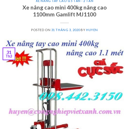
XE NÂNG TAY CAO 0.5 TẤN - 2 TẤN
Xe nâng cao mini 400kg nâng cao
1100mm Gamlift MJ1100
POSTED ON
31 THÁNG 3, 2020
BY
HUYEN
31
Th3