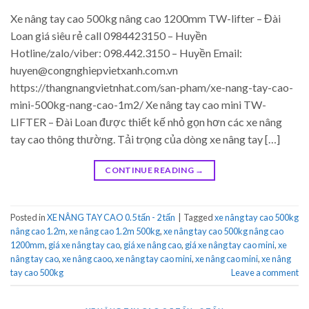
Xe nâng tay cao 500kg nâng cao 1200mm TW-lifter – Đài
Loan giá siêu rẻ call 0984423150 – Huyền
Hotline/zalo/viber: 098.442.3150 – Huyền Email:
huyen@congnghiepvietxanh.com.vn
https://thangnangvietnhat.com/san-pham/xe-nang-tay-cao-
mini-500kg-nang-cao-1m2/ Xe nâng tay cao mini TW-
LIFTER – Đài Loan được thiết kế nhỏ gọn hơn các xe nâng
tay cao thông thường. Tải trọng của dòng xe nâng tay […]
CONTINUE READING
→
Posted in
XE NÂNG TAY CAO 0.5 tấn - 2 tấn
|
Tagged
xe nâng tay cao 500kg
nâng cao 1.2m
,
xe nâng cao 1.2m 500kg
,
xe nâng tay cao 500kg nâng cao
1200mm
,
giá xe nâng tay cao
,
giá xe nâng cao
,
giá xe nâng tay cao mini
,
xe
nâng tay cao
,
xe nâng caoo
,
xe nâng tay cao mini
,
xe nâng cao mini
,
xe nâng
tay cao 500kg
Leave a comment