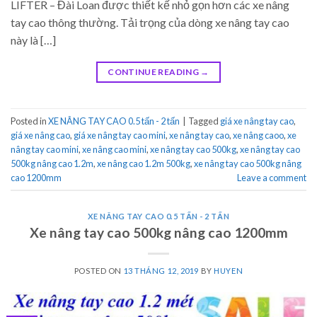
LIFTER – Đài Loan được thiết kế nhỏ gọn hơn các xe nâng
tay cao thông thường. Tải trọng của dòng xe nâng tay cao
này là […]
CONTINUE READING
→
Posted in
XE NÂNG TAY CAO 0.5 tấn - 2 tấn
|
Tagged
giá xe nâng tay cao
,
giá xe nâng cao
,
giá xe nâng tay cao mini
,
xe nâng tay cao
,
xe nâng caoo
,
xe
nâng tay cao mini
,
xe nâng cao mini
,
xe nâng tay cao 500kg
,
xe nâng tay cao
500kg nâng cao 1.2m
,
xe nâng cao 1.2m 500kg
,
xe nâng tay cao 500kg nâng
cao 1200mm
Leave a comment
XE NÂNG TAY CAO 0.5 TẤN - 2 TẤN
Xe nâng tay cao 500kg nâng cao 1200mm
POSTED ON
13 THÁNG 12, 2019
BY
HUYEN