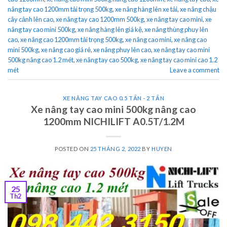
nâng tay cao 1200mm tải trọng 500kg
,
xe nâng hàng lên xe tải
,
xe nâng chậu
cây cảnh lên cao
,
xe nâng tay cao 1200mm 500kg
,
xe nâng tay cao mini
,
xe
nâng tay cao mini 500kg
,
xe nâng hàng lên giá kệ
,
xe nâng thùng phuy lên
cao
,
xe nâng cao 1200mm tải trọng 500kg
,
xe nâng cao mini
,
xe nâng cao
mini 500kg
,
xe nâng cao giá rẻ
,
xe nâng phuy lên cao
,
xe nâng tay cao mini
500kg nâng cao 1.2 mét
,
xe nâng tay cao 500kg
,
xe nâng tay cao mini cao 1.2
mét
Leave a comment
XE NÂNG TAY CAO 0.5 TẤN - 2 TẤN
Xe nâng tay cao mini 500kg nâng cao
1200mm NICHILIFT A0.5T/1.2M
POSTED ON
25 THÁNG 2, 2022
BY
HUYEN
25
Th2