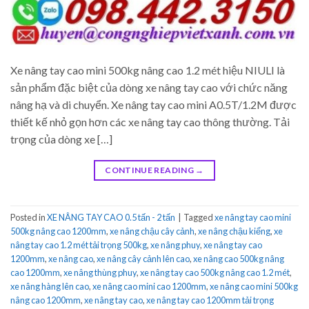
Xe nâng tay cao mini 500kg nâng cao 1.2 mét hiệu NIULI là
sản phẩm đặc biệt của dòng xe nâng tay cao với chức năng
nâng hạ và di chuyển. Xe nâng tay cao mini A0.5T/1.2M được
thiết kế nhỏ gọn hơn các xe nâng tay cao thông thường. Tải
trọng của dòng xe […]
CONTINUE READING
→
Posted in
XE NÂNG TAY CAO 0.5 tấn - 2 tấn
|
Tagged
xe nâng tay cao mini
500kg nâng cao 1200mm
,
xe nâng chậu cây cảnh
,
xe nâng chậu kiểng
,
xe
nâng tay cao 1.2 mét tải trọng 500kg
,
xe nâng phuy
,
xe nâng tay cao
1200mm
,
xe nâng cao
,
xe nâng cây cảnh lên cao
,
xe nâng cao 500kg nâng
cao 1200mm
,
xe nâng thùng phuy
,
xe nâng tay cao 500kg nâng cao 1.2 mét
,
xe nâng hàng lên cao
,
xe nâng cao mini cao 1200mm
,
xe nâng cao mini 500kg
nâng cao 1200mm
,
xe nâng tay cao
,
xe nâng tay cao 1200mm tải trọng