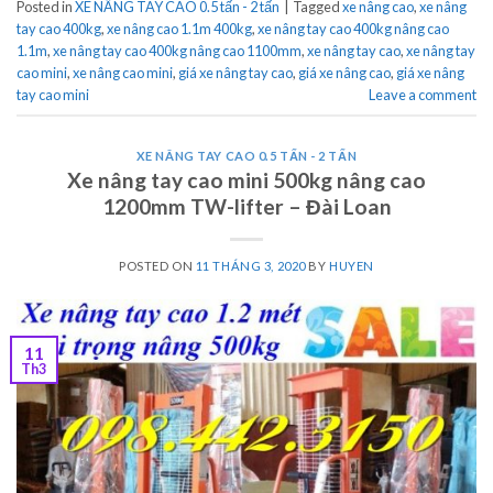
Posted in
XE NÂNG TAY CAO 0.5 tấn - 2 tấn
|
Tagged
xe nâng cao
,
xe nâng
tay cao 400kg
,
xe nâng cao 1.1m 400kg
,
xe nâng tay cao 400kg nâng cao
1.1m
,
xe nâng tay cao 400kg nâng cao 1100mm
,
xe nâng tay cao
,
xe nâng tay
cao mini
,
xe nâng cao mini
,
giá xe nâng tay cao
,
giá xe nâng cao
,
giá xe nâng
tay cao mini
Leave a comment
XE NÂNG TAY CAO 0.5 TẤN - 2 TẤN
Xe nâng tay cao mini 500kg nâng cao
1200mm TW-lifter – Đài Loan
POSTED ON
11 THÁNG 3, 2020
BY
HUYEN
11
Th3