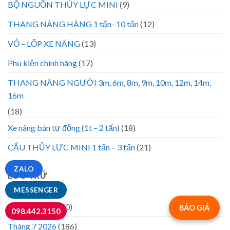
BỘ NGUỒN THỦY LỰC MINI
(9)
THANG NÂNG HÀNG 1 tấn- 10 tấn
(12)
VỎ – LỐP XE NÂNG
(13)
Phụ kiện chính hãng
(17)
THANG NÂNG NGƯỜI 3m, 6m, 8m, 9m, 10m, 12m, 14m,
16m
(18)
Xe nâng bán tự động (1t – 2 tấn)
(18)
CẨU THỦY LỰC MINI 1 tấn – 3 tấn
(21)
ZALO
LƯU TRỮ
MESSENGER
Tháng 8 2026
(50)
BÁO GIÁ
098.442.3150
Tháng 7 2026
(186)