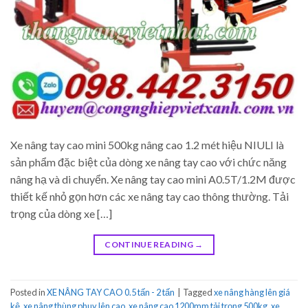
Xe nâng tay cao mini 500kg nâng cao 1.2 mét hiệu NIULI là
sản phẩm đặc biệt của dòng xe nâng tay cao với chức năng
nâng hạ và di chuyển. Xe nâng tay cao mini A0.5T/1.2M được
thiết kế nhỏ gọn hơn các xe nâng tay cao thông thường. Tải
trọng của dòng xe […]
CONTINUE READING
→
Posted in
XE NÂNG TAY CAO 0.5 tấn - 2 tấn
|
Tagged
xe nâng hàng lên giá
kệ
,
xe nâng thùng phuy lên cao
,
xe nâng cao 1200mm tải trọng 500kg
,
xe