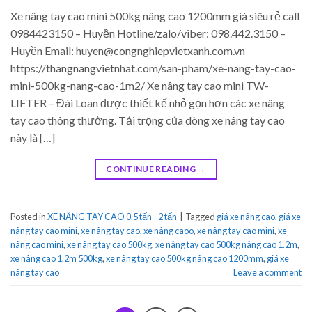
Xe nâng tay cao mini 500kg nâng cao 1200mm giá siêu rẻ call
0984423150 – Huyền Hotline/zalo/viber: 098.442.3150 –
Huyền Email: huyen@congnghiepvietxanh.com.vn
https://thangnangvietnhat.com/san-pham/xe-nang-tay-cao-
mini-500kg-nang-cao-1m2/ Xe nâng tay cao mini TW-
LIFTER – Đài Loan được thiết kế nhỏ gọn hơn các xe nâng
tay cao thông thường. Tải trọng của dòng xe nâng tay cao
này là […]
CONTINUE READING
→
Posted in
XE NÂNG TAY CAO 0.5 tấn - 2 tấn
|
Tagged
giá xe nâng cao
,
giá xe
nâng tay cao mini
,
xe nâng tay cao
,
xe nâng caoo
,
xe nâng tay cao mini
,
xe
nâng cao mini
,
xe nâng tay cao 500kg
,
xe nâng tay cao 500kg nâng cao 1.2m
,
xe nâng cao 1.2m 500kg
,
xe nâng tay cao 500kg nâng cao 1200mm
,
giá xe
nâng tay cao
Leave a comment