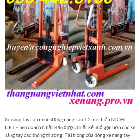
Xe nâng tay cao mini 500kg nâng cao 1.2 mét hiệu NICHI-
LIFT – liên doanh Nhật Bản được thiết kế nhỏ gọn hơn các xe
nâng tay cao thông thường. Tải trọng của dòng xe nâng tay