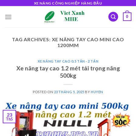
Skip
XE NÂNG CÔNG NGHIỆP HÀNG ĐẦU
to
0
content
TAG ARCHIVES:
XE NÂNG TAY CAO MINI CAO
1200MM
XE NÂNG TAY CAO 0.5 TẤN - 2 TẤN
Xe nâng tay cao 1.2 mét tải trọng nâng
500kg
POSTED ON
23 THÁNG 5, 2025
BY
HUYEN
23
Th5