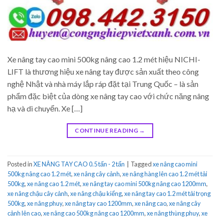
Xe nâng tay cao mini 500kg nâng cao 1.2 mét hiệu NICHI-
LIFT là thương hiệu xe nâng tay được sản xuất theo công
nghệ Nhật và nhà máy lắp ráp đặt tại Trung Quốc – là sản
phẩm đặc biệt của dòng xe nâng tay cao với chức năng nâng
hạ và di chuyển. Xe […]
CONTINUE READING
→
Posted in
XE NÂNG TAY CAO 0.5 tấn - 2 tấn
|
Tagged
xe nâng cao mini
500kg nâng cao 1.2 mét
,
xe nâng cây cảnh
,
xe nâng hàng lên cao 1.2 mét tải
500kg
,
xe nâng cao 1.2 mét
,
xe nâng tay cao mini 500kg nâng cao 1200mm
,
xe nâng chậu cây cảnh
,
xe nâng chậu kiểng
,
xe nâng tay cao 1.2 mét tải trọng
500kg
,
xe nâng phuy
,
xe nâng tay cao 1200mm
,
xe nâng cao
,
xe nâng cây
cảnh lên cao
,
xe nâng cao 500kg nâng cao 1200mm
,
xe nâng thùng phuy
,
xe