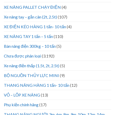
XE NÂNG PALLET CHẠY ĐIỆN
(4)
Xe nâng tay – gắn cân (2t, 2.5t)
(107)
XE ĐIỆN KÉO HÀNG 1 tấn- 10 tấn
(4)
XE NÂNG TAY 1 tấn – 5 tấn
(110)
Bàn nâng điện 300kg – 10 tấn
(5)
Chưa được phân loại
(3.192)
Xe nâng điện thấp (1.5t, 2t, 2.5t)
(5)
BỘ NGUỒN THỦY LỰC MINI
(9)
THANG NÂNG HÀNG 1 tấn- 10 tấn
(12)
VỎ – LỐP XE NÂNG
(13)
Phụ kiện chính hãng
(17)
THANG NÂNG NGƯỜI 3m, 6m, 8m, 9m, 10m, 12m, 14m,