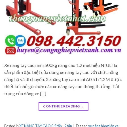
Xe nâng tay cao mini 500kg nâng cao 1.2 mét hiệu NIULI là
sản phẩm đặc biệt của dòng xe nâng tay cao với chức năng
nâng hạ và di chuyển. Xe nâng tay cao mini A0.5T/1.2M được
thiết kế nhỏ gọn hơn các xe nâng tay cao thông thường. Tải
trọng của dòng xe […]
CONTINUE READING
→
Posted in
XE NÂNG TAY CAO 0.5 tấn - 2 tấn
|
Tagged
xe nâng hàng lên xe