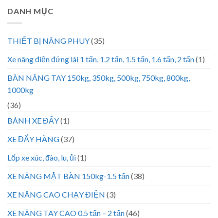
DANH MỤC
THIẾT BỊ NÂNG PHUY
(35)
Xe nâng điện đứng lái 1 tấn, 1.2 tấn, 1.5 tấn, 1.6 tấn, 2 tấn
(1)
BÀN NÂNG TAY 150kg, 350kg, 500kg, 750kg, 800kg,
1000kg
(36)
BÁNH XE ĐẨY
(1)
XE ĐẨY HÀNG
(37)
Lốp xe xúc, đào, lu, ủi
(1)
XE NÂNG MẶT BÀN 150kg-1.5 tấn
(38)
XE NÂNG CAO CHẠY ĐIỆN
(3)
XE NÂNG TAY CAO 0.5 tấn – 2 tấn
(46)