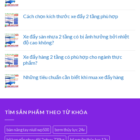
Cách chọn kích thước xe đẩy 2 tầng phù hợp
Xe đẩy sàn nhựa 2 tầng có bị ảnh hưởng bởi nhiệt
độ cao không?
Xe đẩy hàng 2 tầng có phù hợp cho ngành thực
phẩm?
Những tiêu chuẩn cần biết khi mua xe đẩy hàng
TÌM SẢN PHẨM THEO TỪ KHÓA
bàn nâng tay niuli wp500
bơm thủy lực 24v
bộ kẹp gắp phuy đôi 2 phuy 720kg
bộ nguồn thủy lực 12v