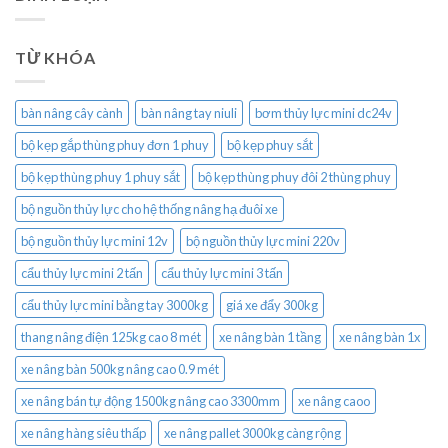
TỪ KHÓA
bàn nâng cây cành
bàn nâng tay niuli
bơm thủy lực mini dc24v
bộ kẹp gắp thùng phuy đơn 1 phuy
bộ kẹp phuy sắt
bộ kẹp thùng phuy 1 phuy sắt
bộ kẹp thùng phuy đôi 2 thùng phuy
bộ nguồn thủy lực cho hệ thống nâng hạ đuôi xe
bộ nguồn thủy lực mini 12v
bộ nguồn thủy lực mini 220v
cẩu thủy lực mini 2 tấn
cẩu thủy lực mini 3 tấn
cẩu thủy lực mini bằng tay 3000kg
giá xe đẩy 300kg
thang nâng điện 125kg cao 8 mét
xe nâng bàn 1 tầng
xe nâng bàn 1x
xe nâng bàn 500kg nâng cao 0.9 mét
xe nâng bán tự động 1500kg nâng cao 3300mm
xe nâng caoo
xe nâng hàng siêu thấp
xe nâng pallet 3000kg càng rộng