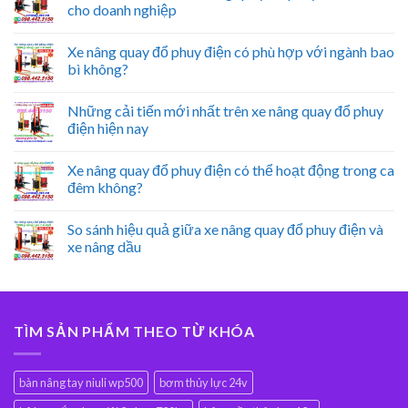
cho doanh nghiệp
Xe nâng quay đổ phuy điện có phù hợp với ngành bao
bì không?
Những cải tiến mới nhất trên xe nâng quay đổ phuy
điện hiện nay
Xe nâng quay đổ phuy điện có thể hoạt động trong ca
đêm không?
So sánh hiệu quả giữa xe nâng quay đổ phuy điện và
xe nâng dầu
TÌM SẢN PHẨM THEO TỪ KHÓA
bàn nâng tay niuli wp500
bơm thủy lực 24v