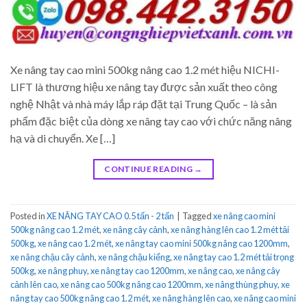
Xe nâng tay cao mini 500kg nâng cao 1.2 mét hiệu NICHI-
LIFT là thương hiệu xe nâng tay được sản xuất theo công
nghệ Nhật và nhà máy lắp ráp đặt tại Trung Quốc – là sản
phẩm đặc biệt của dòng xe nâng tay cao với chức năng nâng
hạ và di chuyển. Xe […]
CONTINUE READING
→
Posted in
XE NÂNG TAY CAO 0.5 tấn - 2 tấn
|
Tagged
xe nâng cao mini
500kg nâng cao 1.2 mét
,
xe nâng cây cảnh
,
xe nâng hàng lên cao 1.2 mét tải
500kg
,
xe nâng cao 1.2 mét
,
xe nâng tay cao mini 500kg nâng cao 1200mm
,
xe nâng chậu cây cảnh
,
xe nâng chậu kiểng
,
xe nâng tay cao 1.2 mét tải trọng
500kg
,
xe nâng phuy
,
xe nâng tay cao 1200mm
,
xe nâng cao
,
xe nâng cây
cảnh lên cao
,
xe nâng cao 500kg nâng cao 1200mm
,
xe nâng thùng phuy
,
xe
nâng tay cao 500kg nâng cao 1.2 mét
,
xe nâng hàng lên cao
,
xe nâng cao mini