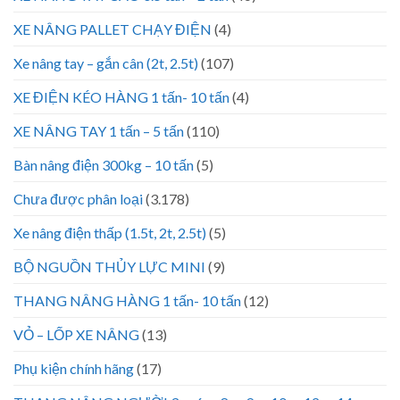
XE NÂNG PALLET CHẠY ĐIỆN
(4)
Xe nâng tay – gắn cân (2t, 2.5t)
(107)
XE ĐIỆN KÉO HÀNG 1 tấn- 10 tấn
(4)
XE NÂNG TAY 1 tấn – 5 tấn
(110)
Bàn nâng điện 300kg – 10 tấn
(5)
Chưa được phân loại
(3.178)
Xe nâng điện thấp (1.5t, 2t, 2.5t)
(5)
BỘ NGUỒN THỦY LỰC MINI
(9)
THANG NÂNG HÀNG 1 tấn- 10 tấn
(12)
VỎ – LỐP XE NÂNG
(13)
Phụ kiện chính hãng
(17)