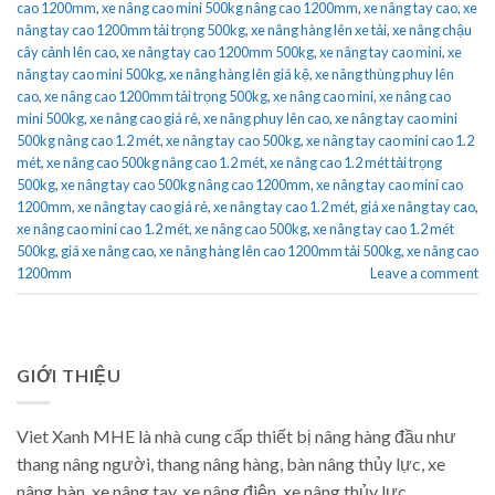
cao 1200mm
,
xe nâng cao mini 500kg nâng cao 1200mm
,
xe nâng tay cao
,
xe
nâng tay cao 1200mm tải trọng 500kg
,
xe nâng hàng lên xe tải
,
xe nâng chậu
cây cảnh lên cao
,
xe nâng tay cao 1200mm 500kg
,
xe nâng tay cao mini
,
xe
nâng tay cao mini 500kg
,
xe nâng hàng lên giá kệ
,
xe nâng thùng phuy lên
cao
,
xe nâng cao 1200mm tải trọng 500kg
,
xe nâng cao mini
,
xe nâng cao
mini 500kg
,
xe nâng cao giá rẻ
,
xe nâng phuy lên cao
,
xe nâng tay cao mini
500kg nâng cao 1.2 mét
,
xe nâng tay cao 500kg
,
xe nâng tay cao mini cao 1.2
mét
,
xe nâng cao 500kg nâng cao 1.2 mét
,
xe nâng cao 1.2 mét tải trọng
500kg
,
xe nâng tay cao 500kg nâng cao 1200mm
,
xe nâng tay cao mini cao
1200mm
,
xe nâng tay cao giá rẻ
,
xe nâng tay cao 1.2 mét
,
giá xe nâng tay cao
,
xe nâng cao mini cao 1.2 mét
,
xe nâng cao 500kg
,
xe nâng tay cao 1.2 mét
500kg
,
giá xe nâng cao
,
xe nâng hàng lên cao 1200mm tải 500kg
,
xe nâng cao
1200mm
Leave a comment
GIỚI THIỆU
Viet Xanh MHE là nhà cung cấp thiết bị nâng hàng đầu như
thang nâng người, thang nâng hàng, bàn nâng thủy lực, xe
nâng bàn, xe nâng tay, xe nâng điện, xe nâng thủy lực.