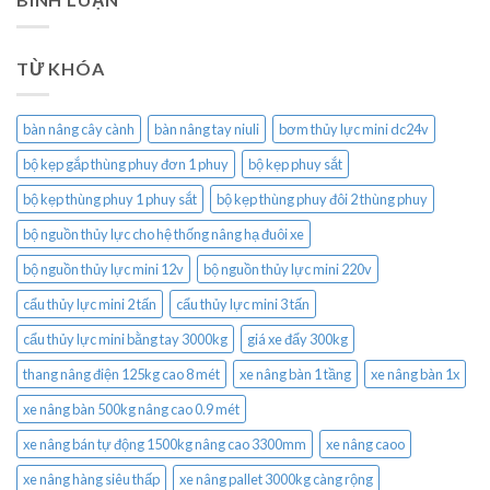
TỪ KHÓA
bàn nâng cây cành
bàn nâng tay niuli
bơm thủy lực mini dc24v
bộ kẹp gắp thùng phuy đơn 1 phuy
bộ kẹp phuy sắt
bộ kẹp thùng phuy 1 phuy sắt
bộ kẹp thùng phuy đôi 2 thùng phuy
bộ nguồn thủy lực cho hệ thống nâng hạ đuôi xe
bộ nguồn thủy lực mini 12v
bộ nguồn thủy lực mini 220v
cẩu thủy lực mini 2 tấn
cẩu thủy lực mini 3 tấn
cẩu thủy lực mini bằng tay 3000kg
giá xe đẩy 300kg
thang nâng điện 125kg cao 8 mét
xe nâng bàn 1 tầng
xe nâng bàn 1x
xe nâng bàn 500kg nâng cao 0.9 mét
xe nâng bán tự động 1500kg nâng cao 3300mm
xe nâng caoo
xe nâng hàng siêu thấp
xe nâng pallet 3000kg càng rộng