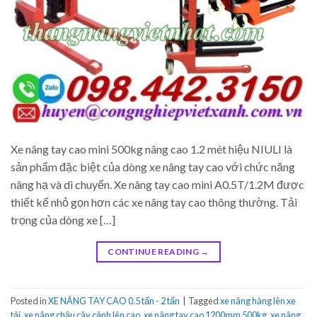
Xe nâng tay cao mini 500kg nâng cao 1.2 mét hiệu NIULI là
sản phẩm đặc biệt của dòng xe nâng tay cao với chức năng
nâng hạ và di chuyển. Xe nâng tay cao mini A0.5T/1.2M được
thiết kế nhỏ gọn hơn các xe nâng tay cao thông thường. Tải
trọng của dòng xe […]
CONTINUE READING
→
Posted in
XE NÂNG TAY CAO 0.5 tấn - 2 tấn
|
Tagged
xe nâng hàng lên xe
tải
,
xe nâng chậu cây cảnh lên cao
,
xe nâng tay cao 1200mm 500kg
,
xe nâng