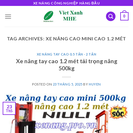
Skip
XE NÂNG CÔNG NGHIỆP HÀNG ĐẦU
to
0
content
TAG ARCHIVES:
XE NÂNG CAO MINI CAO 1.2 MÉT
XE NÂNG TAY CAO 0.5 TẤN - 2 TẤN
Xe nâng tay cao 1.2 mét tải trọng nâng
500kg
POSTED ON
23 THÁNG 5, 2025
BY
HUYEN
23
Th5