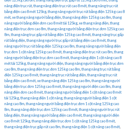
nâng điện trục rút
,
thang nâng điện trục rút cao 8 mét
,
thang nâng trục rút
bằng điện cao 8 mét 125kg
,
thang nâng người trục rút bằng điện 125 kg cao 8
mét
,
xe thang nâng người bằng điện
,
thang nâng điện 125 kg cao 8m
,
thang
nâng người bằng điện đơn cao 8 mét tải 125kg
,
xe thang nâng điện
,
thang
nâng điện trục đơn cao 8m
,
thang nâng người bằng điện trục đơn 125 kg cao
8m
,
thang nâng trục gấp rút bằng điện 125 kg cao 8 mét
,
thang nâng trục gấp
rút bằng điện
,
thang nâng người trục gấp rút bằng điện cao 8 mét
,
thang
nâng người trục rút bằng điện 125 kg cao 8m
,
thang nâng người bằng điện
trục đơn 1 cột nâng 125 kg cao 8 mét
,
thang nâng điện trục rút cao 8m
,
thang
nâng người bằng điện trục đơn cao 8 mét
,
thang nâng điện 1 cột nâng cao 8
mét tải 125kg
,
thang nâng người điện
,
thang nâng người bằng điện trục đơn
cao 8m
,
thang nâng điện trục đơn 125 kg cao 8m
,
thang nâng trục rút bằng
điện 125 kg cao 8 mét
,
thang nâng trục rút bằng điện
,
thang nâng trục rút
bằng điện cao 8 mét
,
xe thang nâng điện 125 kg cao 8m
,
thang nâng người
bằng điện trục đơn 125 kg cao 8 mét
,
thang nâng người điện cao 8m
,
thang
nâng điện đơn cao 8 mét
,
thang nâng người bằng điện 1 cột nâng cao 8 mét
tải 125kg
,
thang nâng điện 1 cột nâng
,
thang nâng người bằng điện 1 cột
nâng cao 8m
,
thang nâng người bằng điện trục đơn 1 cột nâng 125 kg cao
8m
,
thang nâng điện trục đơn 125 kg cao 8 mét
,
thang nâng người trục rút
bằng điện
,
thang nâng người bằng điện cao 8 mét
,
thang nâng người điện
cao 8 mét 125kg
,
thang nâng điện trục đơn 1 cột nâng 125 kg cao 8 mét
,
thang nâng điện trục gấp rút cao 8m
,
thang nâng điện 1 cột nâng cao 8 mét
,