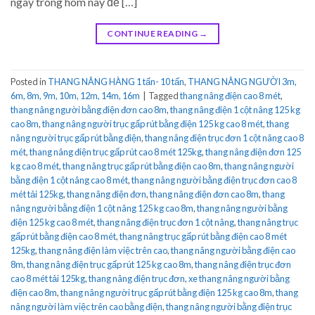
ngay trong hôm nay để […]
CONTINUE READING
→
Posted in
THANG NÂNG HÀNG 1 tấn- 10 tấn
,
THANG NÂNG NGƯỜI 3m,
6m, 8m, 9m, 10m, 12m, 14m, 16m
|
Tagged
thang nâng điện cao 8 mét
,
thang nâng người bằng điện đơn cao 8m
,
thang nâng điện 1 cột nâng 125 kg
cao 8m
,
thang nâng người trục gấp rút bằng điện 125 kg cao 8 mét
,
thang
nâng người trục gấp rút bằng điện
,
thang nâng điện trục đơn 1 cột nâng cao 8
mét
,
thang nâng điện trục gấp rút cao 8 mét 125kg
,
thang nâng điện đơn 125
kg cao 8 mét
,
thang nâng trục gấp rút bằng điện cao 8m
,
thang nâng người
bằng điện 1 cột nâng cao 8 mét
,
thang nâng người bằng điện trục đơn cao 8
mét tải 125kg
,
thang nâng điện đơn
,
thang nâng điện đơn cao 8m
,
thang
nâng người bằng điện 1 cột nâng 125 kg cao 8m
,
thang nâng người bằng
điện 125 kg cao 8 mét
,
thang nâng điện trục đơn 1 cột nâng
,
thang nâng trục
gấp rút bằng điện cao 8 mét
,
thang nâng trục gấp rút bằng điện cao 8 mét
125kg
,
thang nâng điện làm việc trên cao
,
thang nâng người bằng điện cao
8m
,
thang nâng điện trục gấp rút 125 kg cao 8m
,
thang nâng điện trục đơn
cao 8 mét tải 125kg
,
thang nâng điện trục đơn
,
xe thang nâng người bằng
điện cao 8m
,
thang nâng người trục gấp rút bằng điện 125 kg cao 8m
,
thang
nâng người làm việc trên cao bằng điện
,
thang nâng người bằng điện trục