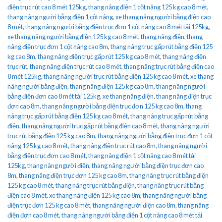
điện trục rút cao 8 mét 125kg
,
thang nâng điện 1 cột nâng 125 kg cao 8 mét
,
thang nâng người bằng điện 1 cột nâng
,
xe thang nâng người bằng điện cao
8 mét
,
thang nâng người bằng điện trục đơn 1 cột nâng cao 8 mét tải 125kg
,
xe thang nâng người bằng điện 125 kg cao 8 mét
,
thang nâng điện
,
thang
nâng điện trục đơn 1 cột nâng cao 8m
,
thang nâng trục gấp rút bằng điện 125
kg cao 8m
,
thang nâng điện trục gấp rút 125 kg cao 8 mét
,
thang nâng điện
trục rút
,
thang nâng điện trục rút cao 8 mét
,
thang nâng trục rút bằng điện cao
8 mét 125kg
,
thang nâng người trục rút bằng điện 125 kg cao 8 mét
,
xe thang
nâng người bằng điện
,
thang nâng điện 125 kg cao 8m
,
thang nâng người
bằng điện đơn cao 8 mét tải 125kg
,
xe thang nâng điện
,
thang nâng điện trục
đơn cao 8m
,
thang nâng người bằng điện trục đơn 125 kg cao 8m
,
thang
nâng trục gấp rút bằng điện 125 kg cao 8 mét
,
thang nâng trục gấp rút bằng
điện
,
thang nâng người trục gấp rút bằng điện cao 8 mét
,
thang nâng người
trục rút bằng điện 125 kg cao 8m
,
thang nâng người bằng điện trục đơn 1 cột
nâng 125 kg cao 8 mét
,
thang nâng điện trục rút cao 8m
,
thang nâng người
bằng điện trục đơn cao 8 mét
,
thang nâng điện 1 cột nâng cao 8 mét tải
125kg
,
thang nâng người điện
,
thang nâng người bằng điện trục đơn cao
8m
,
thang nâng điện trục đơn 125 kg cao 8m
,
thang nâng trục rút bằng điện
125 kg cao 8 mét
,
thang nâng trục rút bằng điện
,
thang nâng trục rút bằng
điện cao 8 mét
,
xe thang nâng điện 125 kg cao 8m
,
thang nâng người bằng
điện trục đơn 125 kg cao 8 mét
,
thang nâng người điện cao 8m
,
thang nâng
điện đơn cao 8 mét
,
thang nâng người bằng điện 1 cột nâng cao 8 mét tải