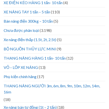
XE ĐIỆN KÉO HÀNG 1 tấn- 10 tấn
(4)
XE NÂNG TAY 1 tấn – 5 tấn
(110)
Bàn nâng điện 300kg – 10 tấn
(5)
Chưa được phân loại
(3.198)
Xe nâng điện thấp (1.5t, 2t, 2.5t)
(5)
BỘ NGUỒN THỦY LỰC MINI
(9)
THANG NÂNG HÀNG 1 tấn- 10 tấn
(12)
VỎ – LỐP XE NÂNG
(13)
Phụ kiện chính hãng
(17)
THANG NÂNG NGƯỜI 3m, 6m, 8m, 9m, 10m, 12m, 14m,
16m
(18)
Xe nâng bán tự động (1t – 2 tấn)
(18)