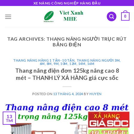
Skip
XE NÂNG CÔNG NGHIỆP HÀNG ĐẦU
to
0
content
TAG ARCHIVES:
THANG NÂNG NGƯỜI TRỤC RÚT
BẰNG ĐIỆN
THANG NÂNG HÀNG 1 TẤN- 10 TẤN
,
THANG NÂNG NGƯỜI 3M,
6M, 8M, 9M, 10M, 12M, 14M, 16M
Thang nâng điện đơn 125kg nâng cao 8
mét – THANH LÝ XẢ HÀNG giá cực sốc
POSTED ON
13 THÁNG 4, 2024
BY
HUYEN
13
Th4