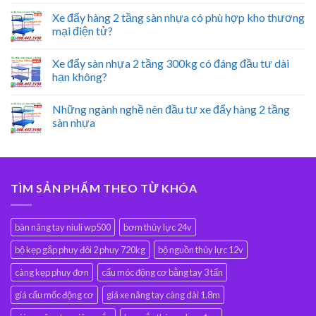
Xe đẩy hàng 2 tầng sàn nhựa có phù hợp kho thương
mại điện tử?
Xe đẩy sàn nhựa 2 tầng 300kg có đáng đầu tư dài
hạn không?
Những ngành nghề nên đầu tư xe đẩy hàng 2 tầng
sàn nhựa
TÌM SẢN PHẨM THEO TỪ KHÓA
bàn nâng tay niuli wp500
bơm thủy lực 24v
bộ kẹp gắp phuy đôi 2 phuy 720kg
bộ nguồn thủy lực 12v
càng kẹp phuy đơn
cẩu móc động cơ bằng tay 3 tấn
giá cẩu mốc động cơ
giá xe nâng tay càng dài 1.8m