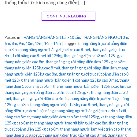
thống thủy lực kích nâng dùng điện […]
CONTINUE READING
→
Posted in
THANG NÂNG HÀNG 1 tấn- 10 tấn
,
THANG NÂNG NGƯỜI 3m,
6m, 8m, 9m, 10m, 12m, 14m, 16m
|
Tagged
thang nâng trục rút bằng điện
cao 8m
,
thang nâng người bằng điện đơn cao 8 mét
,
thang nâng điện trục
đơn 1 cột nâng cao 8 mét tải 125kg
,
thang nâng điện cao 8 mét 125kg
,
xe
thang nâng điện cao 8m
,
thang nâng người bằng điện đơn 125 kg cao 8m
,
thang nâng điện 125 kg cao 8 mét
,
thang nâng người bằng điện đơn
,
thang
nâng người điện 125 kg cao 8m
,
thang nâng người trục rút bằng điện cao 8
mét 125kg
,
thang nâng người bằng điện 1 cột nâng 125 kg cao 8 mét
,
thang
nâng điện 1 cột nâng cao 8m
,
thang nâng người bằng điện 125 kg cao 8m
,
xe
thang nâng người bằng điện cao 8 mét tải 125kg
,
xe thang nâng điện cao 8
mét
,
thang nâng người điện cao 8 mét
,
thang nâng điện trục đơn 1 cột nâng
125 kg cao 8m
,
thang nâng người điện 125 kg cao 8 mét
,
thang nâng người
bằng điện trục đơn 1 cột nâng
,
thang nâng người bằng điện trục đơn 1 cột
nâng cao 8 mét
,
thang nâng điện đơn cao 8 mét tải 125kg
,
xe thang nâng điện
125 kg cao 8 mét
,
thang nâng người trục rút bằng điện cao 8m
,
thang nâng
trục rút bằng điện 125 kg cao 8m
,
thang nâng người làm việc trên cao
,
thang
nâng điện trục gấp rút
,
thang nâng điện trục gấp rút cao 8 mét
,
thang nâng