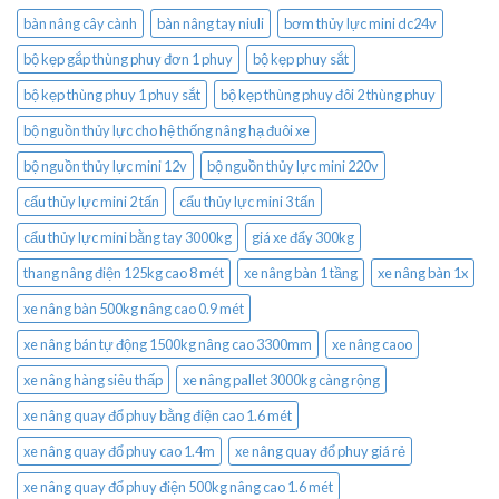
bàn nâng cây cành
bàn nâng tay niuli
bơm thủy lực mini dc24v
bộ kẹp gắp thùng phuy đơn 1 phuy
bộ kẹp phuy sắt
bộ kẹp thùng phuy 1 phuy sắt
bộ kẹp thùng phuy đôi 2 thùng phuy
bộ nguồn thủy lực cho hệ thống nâng hạ đuôi xe
bộ nguồn thủy lực mini 12v
bộ nguồn thủy lực mini 220v
cẩu thủy lực mini 2 tấn
cẩu thủy lực mini 3 tấn
cẩu thủy lực mini bằng tay 3000kg
giá xe đẩy 300kg
thang nâng điện 125kg cao 8 mét
xe nâng bàn 1 tầng
xe nâng bàn 1x
xe nâng bàn 500kg nâng cao 0.9 mét
xe nâng bán tự động 1500kg nâng cao 3300mm
xe nâng caoo
xe nâng hàng siêu thấp
xe nâng pallet 3000kg càng rộng
xe nâng quay đổ phuy bằng điện cao 1.6 mét
xe nâng quay đổ phuy cao 1.4m
xe nâng quay đổ phuy giá rẻ
xe nâng quay đổ phuy điện 500kg nâng cao 1.6 mét