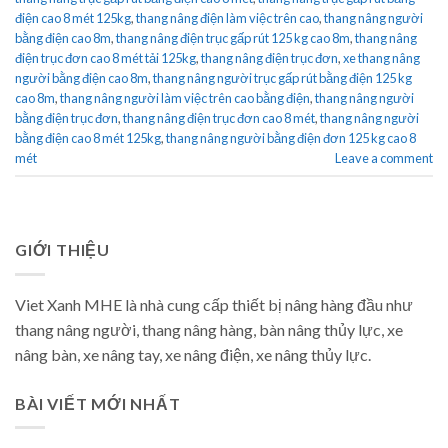
điện cao 8 mét 125kg
,
thang nâng điện làm việc trên cao
,
thang nâng người
bằng điện cao 8m
,
thang nâng điện trục gấp rút 125 kg cao 8m
,
thang nâng
điện trục đơn cao 8 mét tải 125kg
,
thang nâng điện trục đơn
,
xe thang nâng
người bằng điện cao 8m
,
thang nâng người trục gấp rút bằng điện 125 kg
cao 8m
,
thang nâng người làm việc trên cao bằng điện
,
thang nâng người
bằng điện trục đơn
,
thang nâng điện trục đơn cao 8 mét
,
thang nâng người
bằng điện cao 8 mét 125kg
,
thang nâng người bằng điện đơn 125 kg cao 8
mét
Leave a comment
GIỚI THIỆU
Viet Xanh MHE là nhà cung cấp thiết bị nâng hàng đầu như
thang nâng người, thang nâng hàng, bàn nâng thủy lực, xe
nâng bàn, xe nâng tay, xe nâng điện, xe nâng thủy lực.
BÀI VIẾT MỚI NHẤT