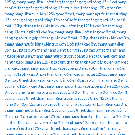
125kg
,
thang nâng điện 1 cột nâng
,
thang nâng người bằng điện 1 cột nâng
cao 8m
,
thang nâng người bằng điện trục đơn 1 cột nâng 125 kg cao 8m
,
thang nâng điện trục đơn 125 kg cao 8 mét
,
thang nâng người trục rút bằng
điện
,
thang nâng người bằng điện cao 8 mét
,
thang nâng người điện cao 8
mét 125kg
,
thang nâng điện trục đơn 1 cột nâng 125 kg cao 8 mét
,
thang
nâng điện trục gấp rút cao 8m
,
thang nâng điện 1 cột nâng cao 8 mét
,
thang
nâng người trục gấp rút bằng điện cao 8 mét 125kg
,
thang nâng điện cao 8m
,
thang nâng người bằng điện trục đơn 1 cột nâng cao 8m
,
thang nâng điện
đơn 125 kg cao 8m
,
thang nâng điện trục rút 125 kg cao 8 mét
,
thang nâng
người bằng điện
,
thang nâng người trục rút bằng điện cao 8 mét
,
xe thang
nâng người bằng điện 125 kg cao 8m
,
thang nâng người bằng điện làm việc
trên cao
,
thang nâng người trục gấp rút bằng điện cao 8m
,
thang nâng điện
trục rút 125 kg cao 8m
,
xe thang nâng điện cao 8 mét tải 125kg
,
thang nâng
điện cao 8 mét
,
thang nâng người bằng điện đơn cao 8m
,
thang nâng điện 1
cột nâng 125 kg cao 8m
,
thang nâng người trục gấp rút bằng điện 125 kg cao
8 mét
,
thang nâng người trục gấp rút bằng điện
,
thang nâng điện trục đơn 1
cột nâng cao 8 mét
,
thang nâng điện trục gấp rút cao 8 mét 125kg
,
thang
nâng điện đơn 125 kg cao 8 mét
,
thang nâng trục gấp rút bằng điện cao 8m
,
thang nâng người bằng điện 1 cột nâng cao 8 mét
,
thang nâng người bằng
điện trục đơn cao 8 mét tải 125kg
,
thang nâng điện đơn
,
thang nâng điện đơn
cao 8m
,
thang nâng người bằng điện 1 cột nâng 125 kg cao 8m
,
thang nâng
người bằng điện 125 kg cao 8 mét
,
thang nâng điện trục đơn 1 cột nâng
,
thang nâng trục gấp rút bằng điện cao 8 mét
,
thang nâng trục gấp rút bằng