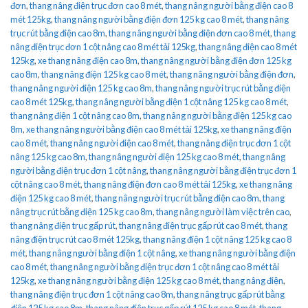
đơn
,
thang nâng điện trục đơn cao 8 mét
,
thang nâng người bằng điện cao 8
mét 125kg
,
thang nâng người bằng điện đơn 125 kg cao 8 mét
,
thang nâng
trục rút bằng điện cao 8m
,
thang nâng người bằng điện đơn cao 8 mét
,
thang
nâng điện trục đơn 1 cột nâng cao 8 mét tải 125kg
,
thang nâng điện cao 8 mét
125kg
,
xe thang nâng điện cao 8m
,
thang nâng người bằng điện đơn 125 kg
cao 8m
,
thang nâng điện 125 kg cao 8 mét
,
thang nâng người bằng điện đơn
,
thang nâng người điện 125 kg cao 8m
,
thang nâng người trục rút bằng điện
cao 8 mét 125kg
,
thang nâng người bằng điện 1 cột nâng 125 kg cao 8 mét
,
thang nâng điện 1 cột nâng cao 8m
,
thang nâng người bằng điện 125 kg cao
8m
,
xe thang nâng người bằng điện cao 8 mét tải 125kg
,
xe thang nâng điện
cao 8 mét
,
thang nâng người điện cao 8 mét
,
thang nâng điện trục đơn 1 cột
nâng 125 kg cao 8m
,
thang nâng người điện 125 kg cao 8 mét
,
thang nâng
người bằng điện trục đơn 1 cột nâng
,
thang nâng người bằng điện trục đơn 1
cột nâng cao 8 mét
,
thang nâng điện đơn cao 8 mét tải 125kg
,
xe thang nâng
điện 125 kg cao 8 mét
,
thang nâng người trục rút bằng điện cao 8m
,
thang
nâng trục rút bằng điện 125 kg cao 8m
,
thang nâng người làm việc trên cao
,
thang nâng điện trục gấp rút
,
thang nâng điện trục gấp rút cao 8 mét
,
thang
nâng điện trục rút cao 8 mét 125kg
,
thang nâng điện 1 cột nâng 125 kg cao 8
mét
,
thang nâng người bằng điện 1 cột nâng
,
xe thang nâng người bằng điện
cao 8 mét
,
thang nâng người bằng điện trục đơn 1 cột nâng cao 8 mét tải
125kg
,
xe thang nâng người bằng điện 125 kg cao 8 mét
,
thang nâng điện
,
thang nâng điện trục đơn 1 cột nâng cao 8m
,
thang nâng trục gấp rút bằng
điện 125 kg cao 8m
,
thang nâng điện trục gấp rút 125 kg cao 8 mét
,
thang