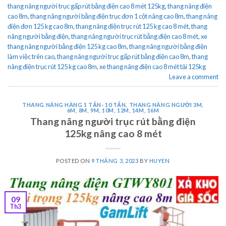
thang nâng người trục gấp rút bằng điện cao 8 mét 125kg
,
thang nâng điện
cao 8m
,
thang nâng người bằng điện trục đơn 1 cột nâng cao 8m
,
thang nâng
điện đơn 125 kg cao 8m
,
thang nâng điện trục rút 125 kg cao 8 mét
,
thang
nâng người bằng điện
,
thang nâng người trục rút bằng điện cao 8 mét
,
xe
thang nâng người bằng điện 125 kg cao 8m
,
thang nâng người bằng điện
làm việc trên cao
,
thang nâng người trục gấp rút bằng điện cao 8m
,
thang
nâng điện trục rút 125 kg cao 8m
,
xe thang nâng điện cao 8 mét tải 125kg
Leave a comment
THANG NÂNG HÀNG 1 TẤN- 10 TẤN
,
THANG NÂNG NGƯỜI 3M,
6M, 8M, 9M, 10M, 12M, 14M, 16M
Thang nâng người trục rút bằng điện
125kg nâng cao 8 mét
POSTED ON
9 THÁNG 3, 2023
BY
HUYEN
09
Th3