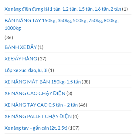
Xe nâng điện đứng lái 1 tấn, 1.2 tấn, 1.5 tấn, 1.6 tấn, 2 tấn
(1)
BÀN NÂNG TAY 150kg, 350kg, 500kg, 750kg, 800kg,
1000kg
(36)
BÁNH XE ĐẨY
(1)
XE ĐẨY HÀNG
(37)
Lốp xe xúc, đào, lu, ủi
(1)
XE NÂNG MẶT BÀN 150kg-1.5 tấn
(38)
XE NÂNG CAO CHẠY ĐIỆN
(3)
XE NÂNG TAY CAO 0.5 tấn – 2 tấn
(46)
XE NÂNG PALLET CHẠY ĐIỆN
(4)
Xe nâng tay – gắn cân (2t, 2.5t)
(107)