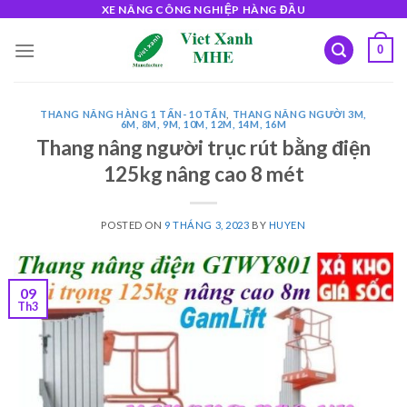
Skip
XE NÂNG CÔNG NGHIỆP HÀNG ĐẦU
to
0
content
THANG NÂNG HÀNG 1 TẤN- 10 TẤN
,
THANG NÂNG NGƯỜI 3M,
6M, 8M, 9M, 10M, 12M, 14M, 16M
Thang nâng người trục rút bằng điện
125kg nâng cao 8 mét
POSTED ON
9 THÁNG 3, 2023
BY
HUYEN
09
Th3