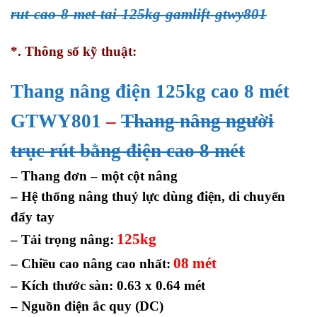
rut-cao-8-met-tai-125kg-gamlift-gtwy801
*. Thông số kỹ thuật:
Thang nâng điện 125kg cao 8 mét
GTWY801
–
Thang nâng người
trục rút bằng điện cao 8 mét
– Thang đơn – một cột nâng
– Hệ thống nâng thuỷ lực dùng điện, di chuyển
đẩy tay
125kg
– Tải trọng nâng:
08 mét
– Chiều cao nâng cao nhất:
– Kích thước sàn: 0.63 x 0.64 mét
– Nguồn điện ắc quy (DC)