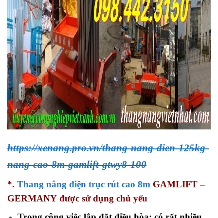
https://xenang.pro.vn/thang-nang-dien-125kg-
nang-cao-8m-gamlift-gtwy8-100
*.
Thang nâng điện trục rút cao 8m
GAMLIFT –
GERMANY
được sử dụng chủ yếu
Trong công việc lắp đặt điều hòa: có rất nhiều