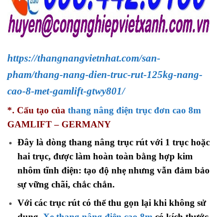
https://thangnangvietnhat.com/san-
pham/thang-nang-dien-truc-rut-125kg-nang-
cao-8-met-gamlift-gtwy801/
*. Cấu tạo của
thang nâng điện trục đơn cao 8m
GAMLIFT – GERMANY
Đây là dòng thang nâng trục rút với 1 trục hoặc
hai trục, được làm hoàn toàn bằng hợp kim
nhôm tĩnh điện: tạo độ nhẹ nhưng vẫn đảm bảo
sự vững chãi, chắc chắn.
Với các trục rút có thể thu gọn lại khi không sử
dụng.
Xe thang nâng điện cao 8m
có kích thước