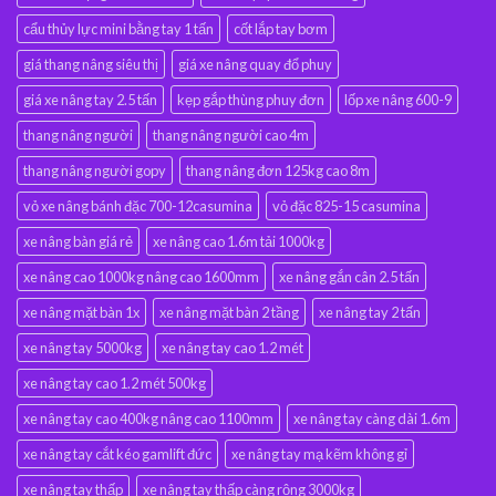
cẩu thủy lực mini bằng tay 1 tấn
cốt lắp tay bơm
giá thang nâng siêu thị
giá xe nâng quay đổ phuy
giá xe nâng tay 2.5 tấn
kẹp gắp thùng phuy đơn
lốp xe nâng 600-9
thang nâng người
thang nâng người cao 4m
thang nâng người gopy
thang nâng đơn 125kg cao 8m
vỏ xe nâng bánh đặc 700-12casumina
vỏ đặc 825-15 casumina
xe nâng bàn giá rẻ
xe nâng cao 1.6m tải 1000kg
xe nâng cao 1000kg nâng cao 1600mm
xe nâng gắn cân 2.5 tấn
xe nâng mặt bàn 1x
xe nâng mặt bàn 2 tầng
xe nâng tay 2 tấn
xe nâng tay 5000kg
xe nâng tay cao 1.2 mét
xe nâng tay cao 1.2 mét 500kg
xe nâng tay cao 400kg nâng cao 1100mm
xe nâng tay càng dài 1.6m
xe nâng tay cắt kéo gamlift đức
xe nâng tay mạ kẽm không gỉ
xe nâng tay thấp
xe nâng tay thấp càng rộng 3000kg