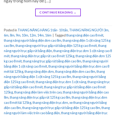
ngay trong hôm nay để […]
CONTINUE READING
→
Posted in
THANG NÂNG HÀNG 1 tấn- 10 tấn
,
THANG NÂNG NGƯỜI 3m,
6m, 8m, 9m, 10m, 12m, 14m, 16m
|
Tagged
thang nâng điện cao 8 mét
,
thang nâng người bằng điện đơn cao 8m
,
thang nâng điện 1 cột nâng 125 kg
cao 8m
,
thang nâng người trục gấp rút bằng điện 125 kg cao 8 mét
,
thang
nâng người trục gấp rút bằng điện
,
thang nâng điện trục đơn 1 cột nâng cao 8
mét
,
thang nâng điện trục gấp rút cao 8 mét 125kg
,
thang nâng điện đơn 125
kg cao 8 mét
,
thang nâng trục gấp rút bằng điện cao 8m
,
thang nâng người
bằng điện 1 cột nâng cao 8 mét
,
thang nâng người bằng điện trục đơn cao 8
mét tải 125kg
,
thang nâng điện đơn
,
thang nâng điện đơn cao 8m
,
thang
nâng người bằng điện 1 cột nâng 125 kg cao 8m
,
thang nâng người bằng
điện 125 kg cao 8 mét
,
thang nâng điện trục đơn 1 cột nâng
,
thang nâng trục
gấp rút bằng điện cao 8 mét
,
thang nâng trục gấp rút bằng điện cao 8 mét
125kg
,
thang nâng điện làm việc trên cao
,
thang nâng người bằng điện cao
8m
,
thang nâng điện trục gấp rút 125 kg cao 8m
,
thang nâng điện trục đơn
cao 8 mét tải 125kg
,
thang nâng điện trục đơn
,
xe thang nâng người bằng
điện cao 8m
,
thang nâng người trục gấp rút bằng điện 125 kg cao 8m
,
thang
nâng người làm việc trên cao bằng điện
,
thang nâng người bằng điện trục