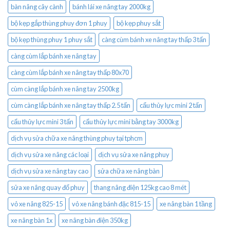
bàn nâng cây cành
bánh lái xe nâng tay 2000kg
bộ kẹp gắp thùng phuy đơn 1 phuy
bộ kẹp phuy sắt
bộ kẹp thùng phuy 1 phuy sắt
càng cùm bánh xe nâng tay thấp 3 tấn
càng cùm lắp bánh xe nâng tay
càng cùm lắp bánh xe nâng tay thấp 80x70
cùm càng lắp bánh xe nâng tay 2500kg
cùm càng lắp bánh xe nâng tay thấp 2.5 tấn
cẩu thủy lực mini 2 tấn
cẩu thủy lực mini 3 tấn
cẩu thủy lực mini bằng tay 3000kg
dịch vụ sửa chữa xe nâng thùng phuy tại tphcm
dịch vụ sửa xe nâng các loại
dịch vụ sửa xe nâng phuy
dịch vụ sửa xe nâng tay cao
sửa chữa xe nâng bàn
sửa xe nâng quay đổ phuy
thang nâng điện 125kg cao 8 mét
vỏ xe nâng 825-15
vỏ xe nâng bánh đặc 815-15
xe nâng bàn 1 tầng
xe nâng bàn 1x
xe nâng bàn điện 350kg