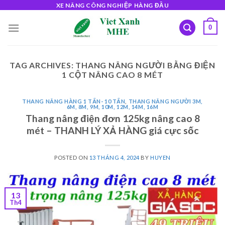
Skip
XE NÂNG CÔNG NGHIỆP HÀNG ĐẦU
to
0
content
TAG ARCHIVES:
THANG NÂNG NGƯỜI BẰNG ĐIỆN
1 CỘT NÂNG CAO 8 MÉT
THANG NÂNG HÀNG 1 TẤN- 10 TẤN
,
THANG NÂNG NGƯỜI 3M,
6M, 8M, 9M, 10M, 12M, 14M, 16M
Thang nâng điện đơn 125kg nâng cao 8
mét – THANH LÝ XẢ HÀNG giá cực sốc
POSTED ON
13 THÁNG 4, 2024
BY
HUYEN
13
Th4