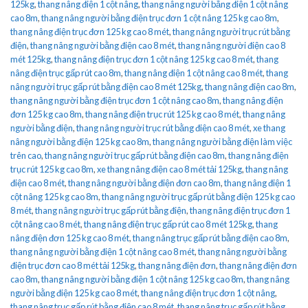
125kg
,
thang nâng điện 1 cột nâng
,
thang nâng người bằng điện 1 cột nâng
cao 8m
,
thang nâng người bằng điện trục đơn 1 cột nâng 125 kg cao 8m
,
thang nâng điện trục đơn 125 kg cao 8 mét
,
thang nâng người trục rút bằng
điện
,
thang nâng người bằng điện cao 8 mét
,
thang nâng người điện cao 8
mét 125kg
,
thang nâng điện trục đơn 1 cột nâng 125 kg cao 8 mét
,
thang
nâng điện trục gấp rút cao 8m
,
thang nâng điện 1 cột nâng cao 8 mét
,
thang
nâng người trục gấp rút bằng điện cao 8 mét 125kg
,
thang nâng điện cao 8m
,
thang nâng người bằng điện trục đơn 1 cột nâng cao 8m
,
thang nâng điện
đơn 125 kg cao 8m
,
thang nâng điện trục rút 125 kg cao 8 mét
,
thang nâng
người bằng điện
,
thang nâng người trục rút bằng điện cao 8 mét
,
xe thang
nâng người bằng điện 125 kg cao 8m
,
thang nâng người bằng điện làm việc
trên cao
,
thang nâng người trục gấp rút bằng điện cao 8m
,
thang nâng điện
trục rút 125 kg cao 8m
,
xe thang nâng điện cao 8 mét tải 125kg
,
thang nâng
điện cao 8 mét
,
thang nâng người bằng điện đơn cao 8m
,
thang nâng điện 1
cột nâng 125 kg cao 8m
,
thang nâng người trục gấp rút bằng điện 125 kg cao
8 mét
,
thang nâng người trục gấp rút bằng điện
,
thang nâng điện trục đơn 1
cột nâng cao 8 mét
,
thang nâng điện trục gấp rút cao 8 mét 125kg
,
thang
nâng điện đơn 125 kg cao 8 mét
,
thang nâng trục gấp rút bằng điện cao 8m
,
thang nâng người bằng điện 1 cột nâng cao 8 mét
,
thang nâng người bằng
điện trục đơn cao 8 mét tải 125kg
,
thang nâng điện đơn
,
thang nâng điện đơn
cao 8m
,
thang nâng người bằng điện 1 cột nâng 125 kg cao 8m
,
thang nâng
người bằng điện 125 kg cao 8 mét
,
thang nâng điện trục đơn 1 cột nâng
,
thang nâng trục gấp rút bằng điện cao 8 mét
,
thang nâng trục gấp rút bằng