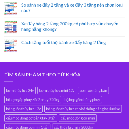
So sánh xe đẩy 2 tầng và xe đẩy 3 tầng nên chọn loại
nào?
Xe đẩy hàng 2 tầng 300kg có phù hợp vận chuyển
hàng nặng không?
Cách tăng tuổi thọ bánh xe đẩy hàng 2 tầng
TÌM SẢN PHẨM THEO TỪ KHÓA
bơm thủy lực 24v
bơm thủy lực mini 12v
bơm xe nâng bàn
bộ kẹp gắp phuy đôi 2 phuy 720kg
bộ kẹp gắp thùng phuy
bộ nguồn thủy lực 12v
bộ nguồn thủy lực cho hệ thống nâng hạ đuôi xe
cẩu móc động cơ bằng tay 3 tấn
cẩu móc động cơ mini
cẩu móc động cơ mini 1 tấn
cẩu thủy lực mini 2000kg