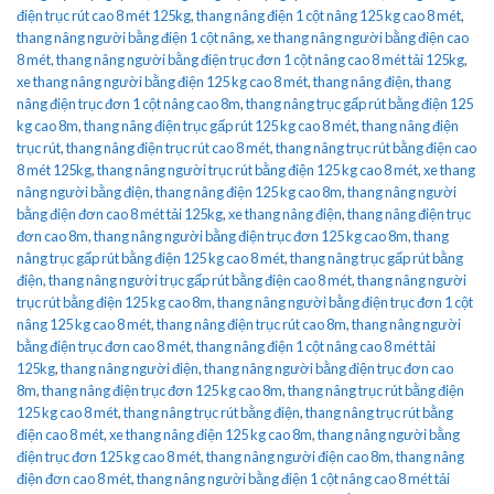
điện trục rút cao 8 mét 125kg
,
thang nâng điện 1 cột nâng 125 kg cao 8 mét
,
thang nâng người bằng điện 1 cột nâng
,
xe thang nâng người bằng điện cao
8 mét
,
thang nâng người bằng điện trục đơn 1 cột nâng cao 8 mét tải 125kg
,
xe thang nâng người bằng điện 125 kg cao 8 mét
,
thang nâng điện
,
thang
nâng điện trục đơn 1 cột nâng cao 8m
,
thang nâng trục gấp rút bằng điện 125
kg cao 8m
,
thang nâng điện trục gấp rút 125 kg cao 8 mét
,
thang nâng điện
trục rút
,
thang nâng điện trục rút cao 8 mét
,
thang nâng trục rút bằng điện cao
8 mét 125kg
,
thang nâng người trục rút bằng điện 125 kg cao 8 mét
,
xe thang
nâng người bằng điện
,
thang nâng điện 125 kg cao 8m
,
thang nâng người
bằng điện đơn cao 8 mét tải 125kg
,
xe thang nâng điện
,
thang nâng điện trục
đơn cao 8m
,
thang nâng người bằng điện trục đơn 125 kg cao 8m
,
thang
nâng trục gấp rút bằng điện 125 kg cao 8 mét
,
thang nâng trục gấp rút bằng
điện
,
thang nâng người trục gấp rút bằng điện cao 8 mét
,
thang nâng người
trục rút bằng điện 125 kg cao 8m
,
thang nâng người bằng điện trục đơn 1 cột
nâng 125 kg cao 8 mét
,
thang nâng điện trục rút cao 8m
,
thang nâng người
bằng điện trục đơn cao 8 mét
,
thang nâng điện 1 cột nâng cao 8 mét tải
125kg
,
thang nâng người điện
,
thang nâng người bằng điện trục đơn cao
8m
,
thang nâng điện trục đơn 125 kg cao 8m
,
thang nâng trục rút bằng điện
125 kg cao 8 mét
,
thang nâng trục rút bằng điện
,
thang nâng trục rút bằng
điện cao 8 mét
,
xe thang nâng điện 125 kg cao 8m
,
thang nâng người bằng
điện trục đơn 125 kg cao 8 mét
,
thang nâng người điện cao 8m
,
thang nâng
điện đơn cao 8 mét
,
thang nâng người bằng điện 1 cột nâng cao 8 mét tải