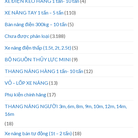
XE ĐIỆN KÉO HÀNG 1 tấn- 10 tấn
(4)
XE NÂNG TAY 1 tấn – 5 tấn
(110)
Bàn nâng điện 300kg – 10 tấn
(5)
Chưa được phân loại
(3.188)
Xe nâng điện thấp (1.5t, 2t, 2.5t)
(5)
BỘ NGUỒN THỦY LỰC MINI
(9)
THANG NÂNG HÀNG 1 tấn- 10 tấn
(12)
VỎ – LỐP XE NÂNG
(13)
Phụ kiện chính hãng
(17)
THANG NÂNG NGƯỜI 3m, 6m, 8m, 9m, 10m, 12m, 14m,
16m
(18)
Xe nâng bán tự động (1t – 2 tấn)
(18)