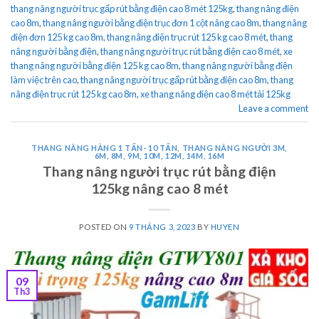
thang nâng người trục gấp rút bằng điện cao 8 mét 125kg
,
thang nâng điện
cao 8m
,
thang nâng người bằng điện trục đơn 1 cột nâng cao 8m
,
thang nâng
điện đơn 125 kg cao 8m
,
thang nâng điện trục rút 125 kg cao 8 mét
,
thang
nâng người bằng điện
,
thang nâng người trục rút bằng điện cao 8 mét
,
xe
thang nâng người bằng điện 125 kg cao 8m
,
thang nâng người bằng điện
làm việc trên cao
,
thang nâng người trục gấp rút bằng điện cao 8m
,
thang
nâng điện trục rút 125 kg cao 8m
,
xe thang nâng điện cao 8 mét tải 125kg
Leave a comment
THANG NÂNG HÀNG 1 TẤN- 10 TẤN
,
THANG NÂNG NGƯỜI 3M,
6M, 8M, 9M, 10M, 12M, 14M, 16M
Thang nâng người trục rút bằng điện
125kg nâng cao 8 mét
POSTED ON
9 THÁNG 3, 2023
BY
HUYEN
09
Th3