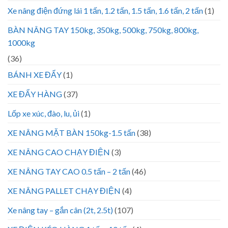
Xe nâng điện đứng lái 1 tấn, 1.2 tấn, 1.5 tấn, 1.6 tấn, 2 tấn
(1)
BÀN NÂNG TAY 150kg, 350kg, 500kg, 750kg, 800kg,
1000kg
(36)
BÁNH XE ĐẨY
(1)
XE ĐẨY HÀNG
(37)
Lốp xe xúc, đào, lu, ủi
(1)
XE NÂNG MẶT BÀN 150kg-1.5 tấn
(38)
XE NÂNG CAO CHẠY ĐIỆN
(3)
XE NÂNG TAY CAO 0.5 tấn – 2 tấn
(46)
XE NÂNG PALLET CHẠY ĐIỆN
(4)
Xe nâng tay – gắn cân (2t, 2.5t)
(107)