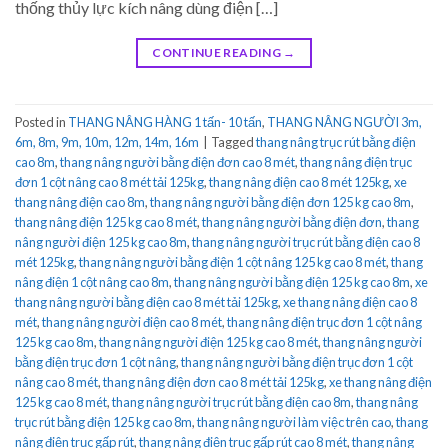
thống thủy lực kích nâng dùng điện […]
CONTINUE READING
→
Posted in
THANG NÂNG HÀNG 1 tấn- 10 tấn
,
THANG NÂNG NGƯỜI 3m,
6m, 8m, 9m, 10m, 12m, 14m, 16m
|
Tagged
thang nâng trục rút bằng điện
cao 8m
,
thang nâng người bằng điện đơn cao 8 mét
,
thang nâng điện trục
đơn 1 cột nâng cao 8 mét tải 125kg
,
thang nâng điện cao 8 mét 125kg
,
xe
thang nâng điện cao 8m
,
thang nâng người bằng điện đơn 125 kg cao 8m
,
thang nâng điện 125 kg cao 8 mét
,
thang nâng người bằng điện đơn
,
thang
nâng người điện 125 kg cao 8m
,
thang nâng người trục rút bằng điện cao 8
mét 125kg
,
thang nâng người bằng điện 1 cột nâng 125 kg cao 8 mét
,
thang
nâng điện 1 cột nâng cao 8m
,
thang nâng người bằng điện 125 kg cao 8m
,
xe
thang nâng người bằng điện cao 8 mét tải 125kg
,
xe thang nâng điện cao 8
mét
,
thang nâng người điện cao 8 mét
,
thang nâng điện trục đơn 1 cột nâng
125 kg cao 8m
,
thang nâng người điện 125 kg cao 8 mét
,
thang nâng người
bằng điện trục đơn 1 cột nâng
,
thang nâng người bằng điện trục đơn 1 cột
nâng cao 8 mét
,
thang nâng điện đơn cao 8 mét tải 125kg
,
xe thang nâng điện
125 kg cao 8 mét
,
thang nâng người trục rút bằng điện cao 8m
,
thang nâng
trục rút bằng điện 125 kg cao 8m
,
thang nâng người làm việc trên cao
,
thang
nâng điện trục gấp rút
,
thang nâng điện trục gấp rút cao 8 mét
,
thang nâng