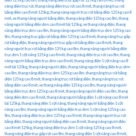
nâng điện trục rút
,
thang nâng điện trục rút cao 8 mét
,
thang nâng trục rút
bằng điện cao 8 mét 125kg
,
thang nâng người trục rút bằng điện 125 kg cao 8
mét
,
xe thang nâng người bằng điện
,
thang nâng điện 125 kg cao 8m
,
thang
nâng người bằng điện đơn cao 8 mét tải 125kg
,
xe thang nâng điện
,
thang
nâng điện trục đơn cao 8m
,
thang nâng người bằng điện trục đơn 125 kg cao
8m
,
thang nâng trục gấp rút bằng điện 125 kg cao 8 mét
,
thang nâng trục gấp
rút bằng điện
,
thang nâng người trục gấp rút bằng điện cao 8 mét
,
thang
nâng người trục rút bằng điện 125 kg cao 8m
,
thang nâng người bằng điện
trục đơn 1 cột nâng 125 kg cao 8 mét
,
thang nâng điện trục rút cao 8m
,
thang
nâng người bằng điện trục đơn cao 8 mét
,
thang nâng điện 1 cột nâng cao 8
mét tải 125kg
,
thang nâng người điện
,
thang nâng người bằng điện trục đơn
cao 8m
,
thang nâng điện trục đơn 125 kg cao 8m
,
thang nâng trục rút bằng
điện 125 kg cao 8 mét
,
thang nâng trục rút bằng điện
,
thang nâng trục rút
bằng điện cao 8 mét
,
xe thang nâng điện 125 kg cao 8m
,
thang nâng người
bằng điện trục đơn 125 kg cao 8 mét
,
thang nâng người điện cao 8m
,
thang
nâng điện đơn cao 8 mét
,
thang nâng người bằng điện 1 cột nâng cao 8 mét
tải 125kg
,
thang nâng điện 1 cột nâng
,
thang nâng người bằng điện 1 cột
nâng cao 8m
,
thang nâng người bằng điện trục đơn 1 cột nâng 125 kg cao
8m
,
thang nâng điện trục đơn 125 kg cao 8 mét
,
thang nâng người trục rút
bằng điện
,
thang nâng người bằng điện cao 8 mét
,
thang nâng người điện
cao 8 mét 125kg
,
thang nâng điện trục đơn 1 cột nâng 125 kg cao 8 mét
,
thang nâng điện trục gấp rút cao 8m
,
thang nâng điện 1 cột nâng cao 8 mét
,