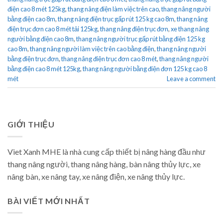
điện cao 8 mét 125kg
,
thang nâng điện làm việc trên cao
,
thang nâng người
bằng điện cao 8m
,
thang nâng điện trục gấp rút 125 kg cao 8m
,
thang nâng
điện trục đơn cao 8 mét tải 125kg
,
thang nâng điện trục đơn
,
xe thang nâng
người bằng điện cao 8m
,
thang nâng người trục gấp rút bằng điện 125 kg
cao 8m
,
thang nâng người làm việc trên cao bằng điện
,
thang nâng người
bằng điện trục đơn
,
thang nâng điện trục đơn cao 8 mét
,
thang nâng người
bằng điện cao 8 mét 125kg
,
thang nâng người bằng điện đơn 125 kg cao 8
mét
Leave a comment
GIỚI THIỆU
Viet Xanh MHE là nhà cung cấp thiết bị nâng hàng đầu như
thang nâng người, thang nâng hàng, bàn nâng thủy lực, xe
nâng bàn, xe nâng tay, xe nâng điện, xe nâng thủy lực.
BÀI VIẾT MỚI NHẤT