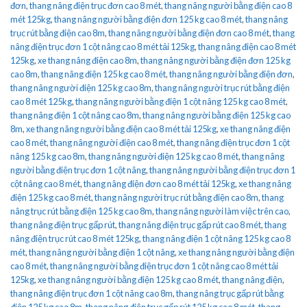
đơn
,
thang nâng điện trục đơn cao 8 mét
,
thang nâng người bằng điện cao 8
mét 125kg
,
thang nâng người bằng điện đơn 125 kg cao 8 mét
,
thang nâng
trục rút bằng điện cao 8m
,
thang nâng người bằng điện đơn cao 8 mét
,
thang
nâng điện trục đơn 1 cột nâng cao 8 mét tải 125kg
,
thang nâng điện cao 8 mét
125kg
,
xe thang nâng điện cao 8m
,
thang nâng người bằng điện đơn 125 kg
cao 8m
,
thang nâng điện 125 kg cao 8 mét
,
thang nâng người bằng điện đơn
,
thang nâng người điện 125 kg cao 8m
,
thang nâng người trục rút bằng điện
cao 8 mét 125kg
,
thang nâng người bằng điện 1 cột nâng 125 kg cao 8 mét
,
thang nâng điện 1 cột nâng cao 8m
,
thang nâng người bằng điện 125 kg cao
8m
,
xe thang nâng người bằng điện cao 8 mét tải 125kg
,
xe thang nâng điện
cao 8 mét
,
thang nâng người điện cao 8 mét
,
thang nâng điện trục đơn 1 cột
nâng 125 kg cao 8m
,
thang nâng người điện 125 kg cao 8 mét
,
thang nâng
người bằng điện trục đơn 1 cột nâng
,
thang nâng người bằng điện trục đơn 1
cột nâng cao 8 mét
,
thang nâng điện đơn cao 8 mét tải 125kg
,
xe thang nâng
điện 125 kg cao 8 mét
,
thang nâng người trục rút bằng điện cao 8m
,
thang
nâng trục rút bằng điện 125 kg cao 8m
,
thang nâng người làm việc trên cao
,
thang nâng điện trục gấp rút
,
thang nâng điện trục gấp rút cao 8 mét
,
thang
nâng điện trục rút cao 8 mét 125kg
,
thang nâng điện 1 cột nâng 125 kg cao 8
mét
,
thang nâng người bằng điện 1 cột nâng
,
xe thang nâng người bằng điện
cao 8 mét
,
thang nâng người bằng điện trục đơn 1 cột nâng cao 8 mét tải
125kg
,
xe thang nâng người bằng điện 125 kg cao 8 mét
,
thang nâng điện
,
thang nâng điện trục đơn 1 cột nâng cao 8m
,
thang nâng trục gấp rút bằng
điện 125 kg cao 8m
,
thang nâng điện trục gấp rút 125 kg cao 8 mét
,
thang