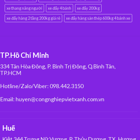
xe thang nâng người
xe đẩy 4 bánh
xe đẩy 200kg
xe đẩy hàng 2 tầng 200kg giá rẻ
xe đẩy hàng sàn thép 600kg 4 bánh xe
TP.Hồ Chí Minh
334 Tân Hòa Đông, P. Bình Trị Đông, Q.Bình Tân,
TP.HCM
Hotline/Zalo/Viber: 098.442.3150
Email: huyen@congnghiepvietxanh.com.vn
Huế
Kiệt 344 Trưng Nữ Vương, P. Thủy Dương, TX. Hương