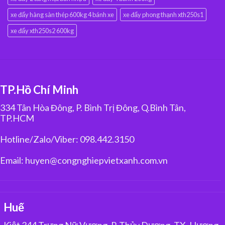
xe đẩy hàng sàn thép 600kg 4 bánh xe
xe đẩy phong thạnh xth250s1
xe đẩy xth250s2 600kg
TP.Hồ Chí Minh
334 Tân Hòa Đông, P. Bình Trị Đông, Q.Bình Tân,
TP.HCM
Hotline/Zalo/Viber: 098.442.3150
Email: huyen@congnghiepvietxanh.com.vn
Huế
Kiệt 344 Trưng Nữ Vương, P. Thủy Dương, TX. Hương