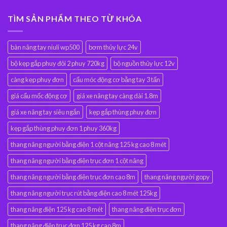
TÌM SẢN PHẨM THEO TỪ KHÓA
bàn nâng tay niuli wp500
bơm thủy lực 24v
bộ kẹp gắp phuy đôi 2 phuy 720kg
bộ nguồn thủy lực 12v
càng kẹp phuy đơn
cẩu móc động cơ bằng tay 3 tấn
giá cẩu mốc động cơ
giá xe nâng tay càng dài 1.8m
giá xe nâng tay siêu ngắn
kẹp gắp thùng phuy đơn
kẹp gắp thùng phuy đơn 1 phuy 360kg
thang nâng người bằng điện 1 cột nâng 125 kg cao 8 mét
thang nâng người bằng điện trục đơn 1 cột nâng
thang nâng người bằng điện trục đơn cao 8m
thang nâng người gopy
thang nâng người trục rút bằng điện cao 8 mét 125kg
thang nâng điện 125 kg cao 8 mét
thang nâng điện trục đơn
thang nâng điện trục đơn 125 kg cao 8m