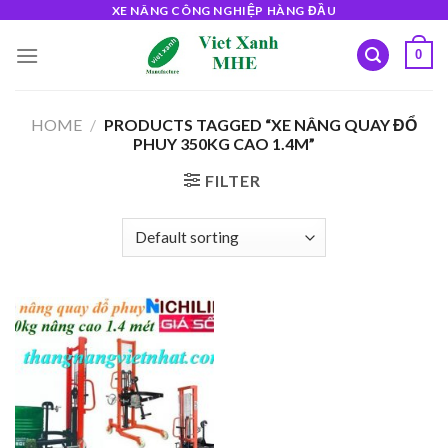
Skip
XE NÂNG CÔNG NGHIỆP HÀNG ĐẦU
to
0
content
HOME
/
PRODUCTS TAGGED “XE NÂNG QUAY ĐỔ
PHUY 350KG CAO 1.4M”
FILTER