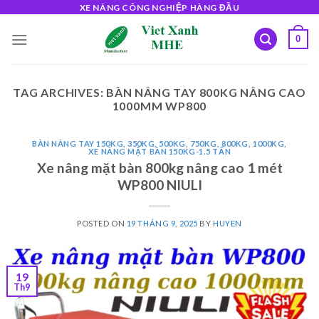
Skip
XE NÂNG CÔNG NGHIỆP HÀNG ĐẦU
to
0
content
TAG ARCHIVES:
BÀN NÂNG TAY 800KG NÂNG CAO
1000MM WP800
BÀN NÂNG TAY 150KG, 350KG, 500KG, 750KG, 800KG, 1000KG
,
XE NÂNG MẶT BÀN 150KG-1.5 TẤN
Xe nâng mặt bàn 800kg nâng cao 1 mét
WP800 NIULI
POSTED ON
19 THÁNG 9, 2025
BY
HUYEN
19
Th9