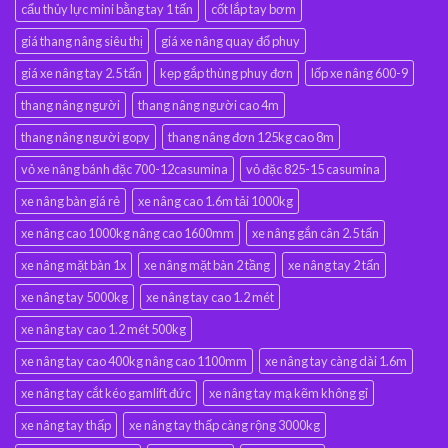
cẩu thủy lực mini bằng tay 1 tấn
cốt lắp tay bơm
giá thang nâng siêu thị
giá xe nâng quay đổ phuy
giá xe nâng tay 2.5 tấn
kẹp gắp thùng phuy đơn
lốp xe nâng 600-9
thang nâng người
thang nâng người cao 4m
thang nâng người gopy
thang nâng đơn 125kg cao 8m
vỏ xe nâng bánh đặc 700-12casumina
vỏ đặc 825-15 casumina
xe nâng bàn giá rẻ
xe nâng cao 1.6m tải 1000kg
xe nâng cao 1000kg nâng cao 1600mm
xe nâng gắn cân 2.5 tấn
xe nâng mặt bàn 1x
xe nâng mặt bàn 2 tầng
xe nâng tay 2 tấn
xe nâng tay 5000kg
xe nâng tay cao 1.2 mét
xe nâng tay cao 1.2 mét 500kg
xe nâng tay cao 400kg nâng cao 1100mm
xe nâng tay càng dài 1.6m
xe nâng tay cắt kéo gamlift đức
xe nâng tay mạ kẽm không gỉ
xe nâng tay thấp
xe nâng tay thấp càng rộng 3000kg