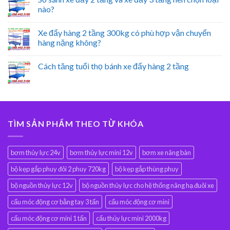
nào?
Xe đẩy hàng 2 tầng 300kg có phù hợp vận chuyển
hàng nặng không?
Cách tăng tuổi thọ bánh xe đẩy hàng 2 tầng
TÌM SẢN PHẨM THEO TỪ KHÓA
bơm thủy lực 24v
bơm thủy lực mini 12v
bơm xe nâng bàn
bộ kẹp gắp phuy đôi 2 phuy 720kg
bộ kẹp gắp thùng phuy
bộ nguồn thủy lực 12v
bộ nguồn thủy lực cho hệ thống nâng hạ đuôi xe
cẩu móc động cơ bằng tay 3 tấn
cẩu móc động cơ mini
cẩu móc động cơ mini 1 tấn
cẩu thủy lực mini 2000kg