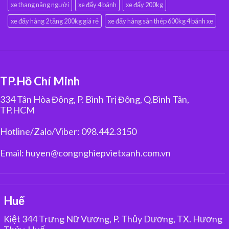
xe thang nâng người
xe đẩy 4 bánh
xe đẩy 200kg
xe đẩy hàng 2 tầng 200kg giá rẻ
xe đẩy hàng sàn thép 600kg 4 bánh xe
TP.Hồ Chí Minh
334 Tân Hòa Đông, P. Bình Trị Đông, Q.Bình Tân,
TP.HCM
Hotline/Zalo/Viber: 098.442.3150
Email: huyen@congnghiepvietxanh.com.vn
Huế
Kiệt 344 Trưng Nữ Vương, P. Thủy Dương, TX. Hương