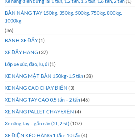
Xe nâng điện đứng lái 1 tấn, 1.2 tấn, 1.5 tấn, 1.6 tấn, 2 tấn
(1)
BÀN NÂNG TAY 150kg, 350kg, 500kg, 750kg, 800kg,
1000kg
(36)
BÁNH XE ĐẨY
(1)
XE ĐẨY HÀNG
(37)
Lốp xe xúc, đào, lu, ủi
(1)
XE NÂNG MẶT BÀN 150kg-1.5 tấn
(38)
XE NÂNG CAO CHẠY ĐIỆN
(3)
XE NÂNG TAY CAO 0.5 tấn – 2 tấn
(46)
XE NÂNG PALLET CHẠY ĐIỆN
(4)
Xe nâng tay – gắn cân (2t, 2.5t)
(107)
XE ĐIỆN KÉO HÀNG 1 tấn- 10 tấn
(4)