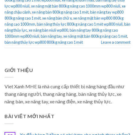
lực wp800 niuli
,
xe nâng mặt bàn 800kg nâng cao 1000mm wp800 niuli
,
xe
nâng chậu cảnh
,
xe nâng bàn 800kg nâng cao 1 mét
,
bàn nâng tay wp800
800kg nâng cao 1 mét
,
xe nâng bàn chữ x
,
xe nâng mặt bàn wp800 800kg
nâng cao 1000mm
,
bàn nâng thủy lực 800kg nâng cao 1 mét wp800 niuli
,
bàn
nâng thủy lực
,
xe nâng bàn niuli wp800
,
bàn nâng tay 800kg nâng cao
1000mm wp800 niuli
,
bàn nâng tay
,
xe nâng mặt bàn 800kg nâng cao 1 mét
,
bàn nâng thủy lực wp800 800kg nâng cao 1 mét
Leave a comment
GIỚI THIỆU
Viet Xanh MHE là nhà cung cấp thiết bị nâng hàng đầu như
thang nâng người, thang nâng hàng, bàn nâng thủy lực, xe
nâng bàn, xe nâng tay, xe nâng điện, xe nâng thủy lực.
BÀI VIẾT MỚI NHẤT
Xe đẩy hàng 2 tầng có phù hợp cho ngành thực phẩm?