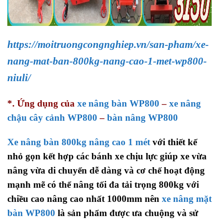
https://moitruongcongnghiep.vn/san-pham/xe-
nang-mat-ban-800kg-nang-cao-1-met-wp800-
niuli/
*. Ứng dụng của
xe nâng bàn WP800
–
xe nâng
chậu cây cảnh WP800
–
bàn nâng WP800
Xe nâng bàn 800kg nâng cao 1 mét
với thiết kế
nhỏ gọn kết hợp các bánh xe chịu lực giúp xe vừa
nâng vừa di chuyển dễ dàng và cơ chế hoạt động
mạnh mẽ có thể nâng tối đa tải trọng 800kg với
chiều cao nâng cao nhất 1000mm nên
xe nâng mặt
bàn WP800
là sản phẩm được ưa chuộng và sử