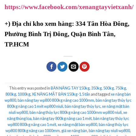
https://www.facebook.com/xenangtayvietxanh/
+)
Địa chỉ kho xem hàng: 334 Tân Hòa Đông,
Phường Bình Trị Đông, Quận Bình Tân,
TP.HCM
This entry was posted in
BÀN NÂNG TAY 150kg, 350kg, 500kg, 750kg,
800kg, 1000kg
,
XE NÂNG MẶT BÀN 150kg-1.5 tấn
and tagged
xe nâng bàn
wp800
,
bàn nâng tay wp800 800kg nâng cao 1000mm
,
bàn nâng tay thủy lực
800kg nâng cao 1 mét wp800 niuli
,
bàn nâng tay thủy lực
,
xe nâng mặt bàn
niuli wp800
,
bàn nâng thủy lực 800kg nâng cao 1000mm wp800 niuli
,
xe
nâng thùng loa
,
bàn nâng tay 800kg nâng cao 1 mét
,
bàn nâng tay thủy lực
wp800 800kg nâng cao 1 mét
,
xe nâng mặt bàn wp800
,
bàn nâng thủy lực
wp800 800kg nâng cao 1000mm
,
giá xe nâng bàn
,
bàn nâng tay niuli wp800
,