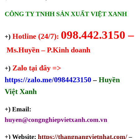
CÔNG TY TNHH SẢN XUẤT VIỆT XANH
098.442.3150 –
Hotline (24/7):
+)
Ms.Huyền – P.Kinh doanh
Zalo tại đây =>
+)
https://zalo.me/0984423150
–
Huyền
Việt Xanh
+) Email:
huyen@congnghiepvietxanh.com.vn
+) Website:
https://thangnangvietnhat.com/
–