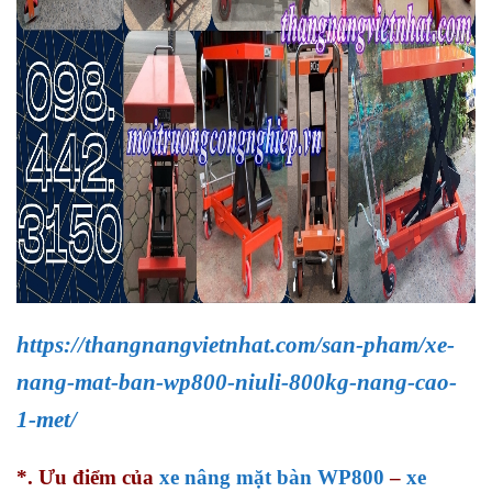
https://thangnangvietnhat.com/san-pham/xe-
nang-mat-ban-wp800-niuli-800kg-nang-cao-
1-met/
*. Ưu điểm của
xe nâng mặt bàn WP800
–
xe