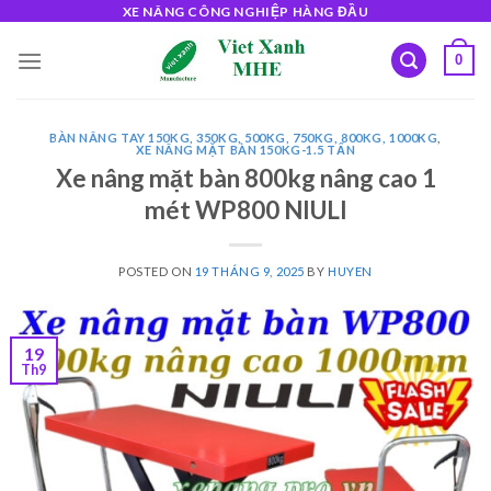
Skip
XE NÂNG CÔNG NGHIỆP HÀNG ĐẦU
to
0
content
BÀN NÂNG TAY 150KG, 350KG, 500KG, 750KG, 800KG, 1000KG
,
XE NÂNG MẶT BÀN 150KG-1.5 TẤN
Xe nâng mặt bàn 800kg nâng cao 1
mét WP800 NIULI
POSTED ON
19 THÁNG 9, 2025
BY
HUYEN
19
Th9