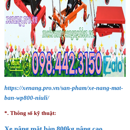
https://xenang.pro.vn/san-pham/xe-nang-mat-
ban-wp800-niuli/
*. Thông số kỹ thuật:
Xe nâng mặt bàn 800kg nâng cao