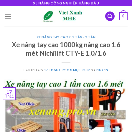
Skip
XE NÂNG CÔNG NGHIỆP HÀNG ĐẦU
to
0
content
XE NÂNG TAY CAO 0.5 TẤN - 2 TẤN
Xe nâng tay cao 1000kg nâng cao 1.6
mét Nichilift CTY-E 1.0/1.6
POSTED ON
17 THÁNG MƯỜI MỘT, 2022
BY
HUYEN
17
Th11