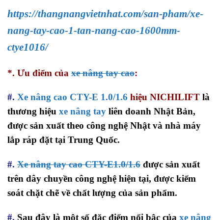
https://thangnangvietnhat.com/san-pham/xe-
nang-tay-cao-1-tan-nang-cao-1600mm-
ctye1016/
*. Ưu điểm của
xe nâng tay cao
:
#.
Xe nâng cao CTY-E 1.0/1.6
hiệu NICHILIFT
là
thương hiệu
xe nâng tay
liên doanh Nhật Bản,
được sản xuất theo công nghệ Nhật và nhà máy
lắp ráp đặt tại Trung Quốc.
#.
Xe nâng tay cao CTY-E1.0/1.6
được sản xuất
trên dây chuyền công nghệ hiện tại, được kiểm
soát chặt chẽ về chất lượng của sản phẩm.
#.
Sau đây là một số đặc điểm nổi bậc của
xe nâng