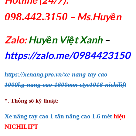
098.442.3150
– Ms.Huyền
Zalo:
Huyền Việt Xanh
–
https://zalo.me/0984423150
https://xenang.pro.vn/xe-nang-tay-cao-
1000kg-nang-cao-1600mm-ctye1016-nichilift
*. Thông số kỹ thuật:
Xe nâng tay cao 1
tấn
nâng cao 1.6 mét
hiệu
NICHILIFT