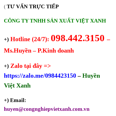
TƯ VẤN TRỰC TIẾP
(
CÔNG TY TNHH SẢN XUẤT VIỆT XANH
098.442.3150
Hotline (24/7):
–
+)
Ms.Huyền – P.Kinh doanh
Zalo tại đây =>
+)
https://zalo.me/0984423150
–
Huyền
Việt Xanh
+) Email:
huyen@congnghiepvietxanh.com.vn