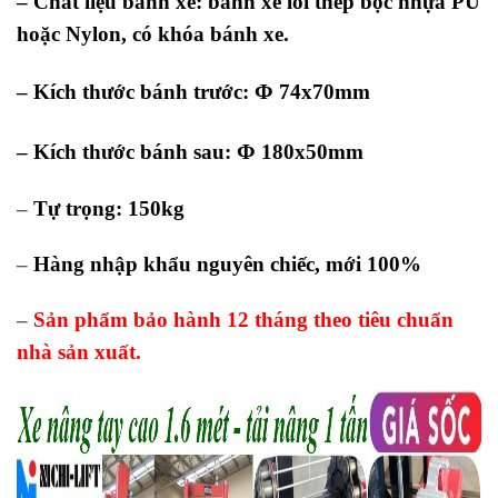
– Chất liệu bánh xe: bánh xe lõi thép bọc nhựa PU
hoặc Nylon, có khóa bánh xe.
Φ
– Kích thước bánh trước:
74x70mm
Φ
– Kích thước bánh sau:
180x50mm
–
Tự trọng: 150kg
–
Hàng nhập khẩu nguyên chiếc, mới 100%
–
Sản phẩm bảo hành 12 tháng theo tiêu chuẩn
nhà sản xuất.