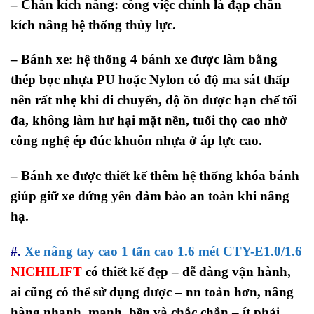
– Chân kích nâng: công việc chính là đạp chân
kích nâng hệ thống thủy lực.
– Bánh xe: hệ thống 4 bánh xe được làm bằng
thép bọc nhựa PU hoặc Nylon có độ ma sát thấp
nên rất nhẹ khi di chuyển, độ ồn được hạn chế tối
đa, không làm hư hại mặt nền, tuổi thọ cao nhờ
công nghệ ép đúc khuôn nhựa ở áp lực cao.
– Bánh xe được thiết kế thêm hệ thống khóa bánh
giúp giữ xe đứng yên đảm bảo an toàn khi nâng
hạ.
#.
Xe nâng tay cao 1 tấn cao 1.6 mét CTY-E1.0/1.6
NICHILIFT
có thiết kế đẹp – dễ dàng vận hành,
ai cũng có thể sử dụng được – nn toàn hơn, nâng
hàng nhanh, mạnh, bền và chắc chắn – ít phải