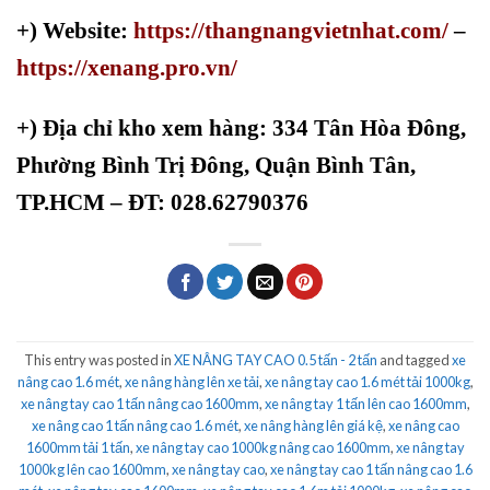
+) Website:
https://thangnangvietnhat.com/
–
https://xenang.pro.vn/
+)
Địa chỉ kho xem hàng: 334 Tân Hòa Đông,
Phường Bình Trị Đông, Quận Bình Tân,
TP.HCM – ĐT: 028.62790376
This entry was posted in
XE NÂNG TAY CAO 0.5 tấn - 2 tấn
and tagged
xe
nâng cao 1.6 mét
,
xe nâng hàng lên xe tải
,
xe nâng tay cao 1.6 mét tải 1000kg
,
xe nâng tay cao 1 tấn nâng cao 1600mm
,
xe nâng tay 1 tấn lên cao 1600mm
,
xe nâng cao 1 tấn nâng cao 1.6 mét
,
xe nâng hàng lên giá kệ
,
xe nâng cao
1600mm tải 1 tấn
,
xe nâng tay cao 1000kg nâng cao 1600mm
,
xe nâng tay
1000kg lên cao 1600mm
,
xe nâng tay cao
,
xe nâng tay cao 1 tấn nâng cao 1.6