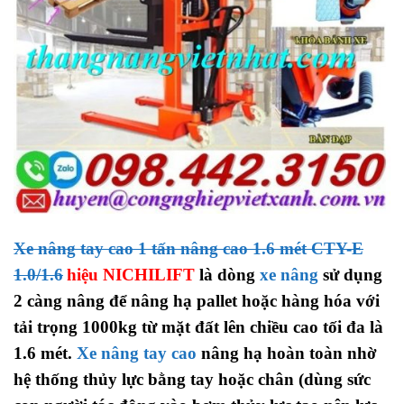
Xe nâng tay cao 1 tấn nâng cao 1.6 mét CTY-E
1.0/1.6
hiệu
NICHILIFT
là dòng
xe nâng
sử dụng
2 càng nâng để nâng hạ pallet hoặc hàng hóa với
tải trọng 1000kg từ mặt đất lên chiều cao tối đa là
1.6 mét.
Xe nâng tay cao
nâng
hạ hoàn toàn nhờ
hệ thống thủy lực bằng tay hoặc chân (dùng sức