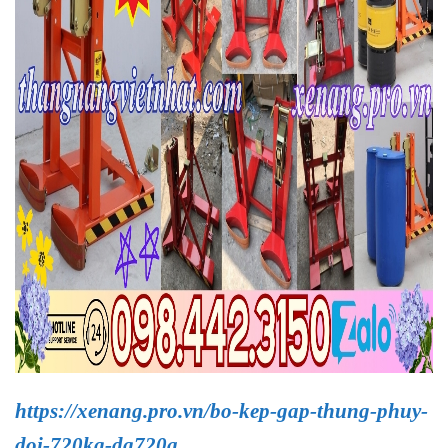
https://xenang.pro.vn/bo-kep-gap-thung-phuy-
doi-720kg-dg720a