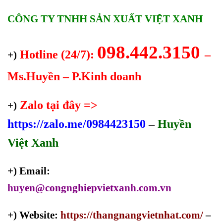
CÔNG TY TNHH SẢN XUẤT VIỆT XANH
098.442.3150
Hotline (24/7):
–
+)
Ms.Huyền – P.Kinh doanh
Zalo tại đây =>
+)
https://zalo.me/0984423150
–
Huyền
Việt Xanh
+) Email:
huyen@congnghiepvietxanh.com.vn
+) Website:
https://thangnangvietnhat.com/
–