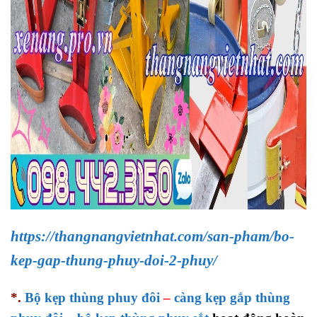
https://thangnangvietnhat.com/san-pham/bo-
kep-gap-thung-phuy-doi-2-phuy/
*.
Bộ kẹp thùng phuy đôi
–
càng kẹp gắp thùng