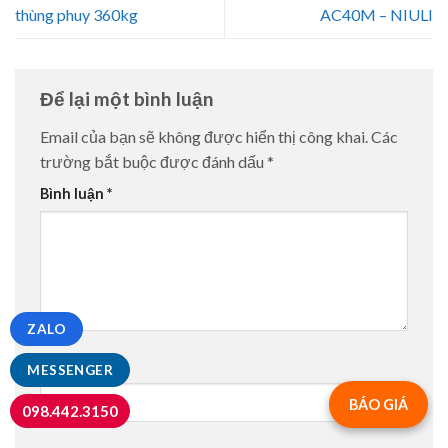
thùng phuy 360kg
AC40M – NIULI
Để lại một bình luận
Email của bạn sẽ không được hiển thị công khai.
Các
trường bắt buộc được đánh dấu
*
Bình luận
*
ZALO
Tên
*
MESSENGER
BÁO GIÁ
098.442.3150