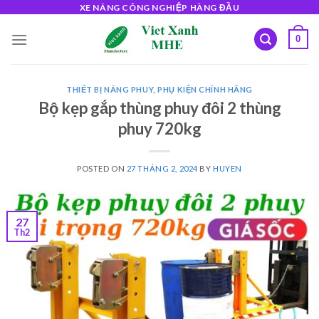
Skip
XE NÂNG CÔNG NGHIỆP HÀNG ĐẦU
to
0
content
THIẾT BỊ NÂNG PHUY
,
PHỤ KIỆN CHÍNH HÃNG
Bộ kẹp gắp thùng phuy đôi 2 thùng
phuy 720kg
POSTED ON
27 THÁNG 2, 2024
BY
HUYEN
27
Th2