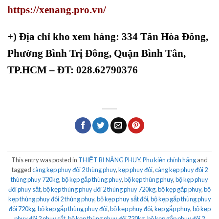
https://xenang.pro.vn/
+)
Địa chỉ kho xem hàng: 334 Tân Hòa Đông,
Phường Bình Trị Đông, Quận Bình Tân,
TP.HCM – ĐT: 028.62790376
This entry was posted in
THIẾT BỊ NÂNG PHUY
,
Phụ kiện chính hãng
and
tagged
càng kẹp phuy đôi 2 thùng phuy
,
kẹp phuy đôi
,
càng kẹp phuy đôi 2
thùng phuy 720kg
,
bộ kẹp gắp thùng phuy
,
bộ kẹp thùng phuy
,
bộ kẹp phuy
đôi phuy sắt
,
bộ kẹp thùng phuy đôi 2 thùng phuy 720kg
,
bộ kẹp gắp phuy
,
bộ
kẹp thùng phuy đôi 2 thùng phuy
,
bộ kẹp phuy sắt đôi
,
bộ kẹp gắp thùng phuy
đôi 720kg
,
bộ kẹp gắp thùng phuy đôi
,
bộ kẹp phuy đôi
,
kẹp gắp phuy
,
bộ kẹp
phuy đôi 2 phuy sắt
,
bộ kẹp thùng phuy đôi 720kg
,
bộ kẹp gắp phuy đôi 2