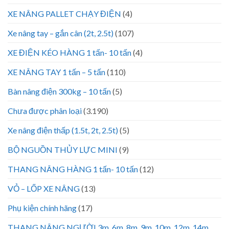
XE NÂNG PALLET CHẠY ĐIỆN
(4)
Xe nâng tay – gắn cân (2t, 2.5t)
(107)
XE ĐIỆN KÉO HÀNG 1 tấn- 10 tấn
(4)
XE NÂNG TAY 1 tấn – 5 tấn
(110)
Bàn nâng điện 300kg – 10 tấn
(5)
Chưa được phân loại
(3.190)
Xe nâng điện thấp (1.5t, 2t, 2.5t)
(5)
BỘ NGUỒN THỦY LỰC MINI
(9)
THANG NÂNG HÀNG 1 tấn- 10 tấn
(12)
VỎ – LỐP XE NÂNG
(13)
Phụ kiện chính hãng
(17)
THANG NÂNG NGƯỜI 3m, 6m, 8m, 9m, 10m, 12m, 14m,