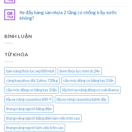
Th8
Xe đẩy hàng sàn nhựa 2 tầng có chống trầy xước
08
Th8
không?
BÌNH LUẬN
TỪ KHÓA
bàn nâng thủy lực wp500 niuli
bơm thủy lực mini dc24v
càng kẹp phuy đôi 2 phuy 720kg
cẩu móc động cơ bằng tay 2 tấn
cẩu móc động cơ bằng tay 3 tấn
lốp hơi xe nâng động cơ yokohama
lốp xe nâng casumina 600-9
lốp xe nâng casumina bánh đặc
thang nâng người bằng điện
thang nâng người bằng điện làm việc trên cao
thang nâng người làm việc trên cao