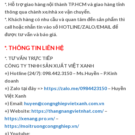
*. Hỗ trợ giao hàng nội thành TP.HCM và giao hàng tỉnh
thông qua chành xe/nhà xe vận chuyển.
*. Khách hàng có nhu cầu và quan tâm đến sản phẩm thì
call hoặc nhắn tin vào số HOTLINE/ZALO/EMAIL để
được tư vấn và báo giá.
*. THÔNG TIN LIÊN HỆ
*. TƯ VẤN TRỰC TIẾP
CÔNG TY TNHH SẢN XUẤT VIỆT XANH
+)
Hotline (24/7): 098.442.3150 – Ms.Huyền – P.Kinh
doanh
+)
Zalo tại đây =>
https://zalo.me/0984423150
– Huyền
Việt Xanh
+) Email:
huyen@congnghiepvietxanh.com.vn
+) Website:
https://thangnangvietnhat.com/
–
https://xenang.pro.vn/
–
https://moitruongcongnghiep.vn/
+) Youtube: