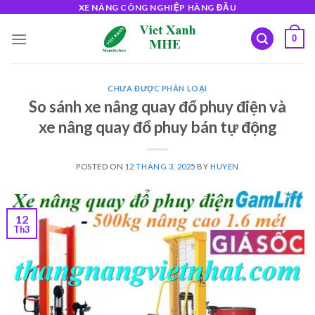
Skip
XE NÂNG CÔNG NGHIỆP HÀNG ĐẦU
to
0
content
CHƯA ĐƯỢC PHÂN LOẠI
So sánh xe nâng quay đổ phuy điện và
xe nâng quay đổ phuy bán tự động
POSTED ON
12 THÁNG 3, 2025
BY
HUYEN
12
Th3