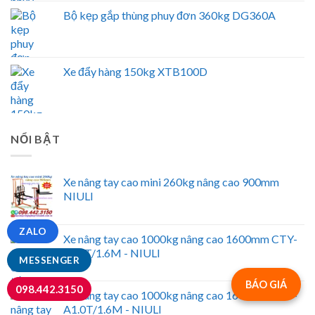
Bộ kẹp gắp thùng phuy đơn 360kg DG360A
Xe đẩy hàng 150kg XTB100D
NỔI BẬT
Xe nâng tay cao mini 260kg nâng cao 900mm
NIULI
ZALO
Xe nâng tay cao 1000kg nâng cao 1600mm CTY-
E1.0T/1.6M - NIULI
MESSENGER
BÁO GIÁ
098.442.3150
Xe nâng tay cao 1000kg nâng cao 1600mm CTY-
A1.0T/1.6M - NIULI