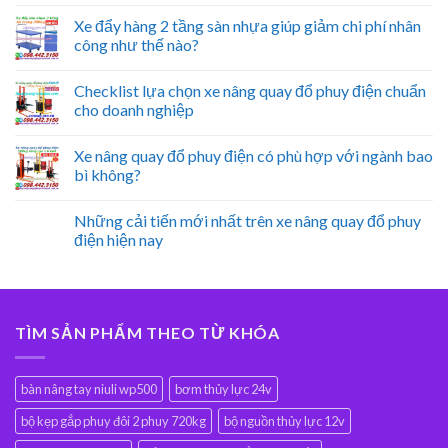
Xe đẩy hàng 2 tầng sàn nhựa giúp giảm chi phí nhân
công như thế nào?
Checklist lựa chọn xe nâng quay đổ phuy điện chuẩn
cho doanh nghiệp
Xe nâng quay đổ phuy điện có phù hợp với ngành bao
bì không?
Những cải tiến mới nhất trên xe nâng quay đổ phuy
điện hiện nay
TÌM SẢN PHẨM THEO TỪ KHÓA
bàn nâng tay niuli wp500
bơm thủy lực 24v
bộ kẹp gắp phuy đôi 2 phuy 720kg
bộ nguồn thủy lực 12v