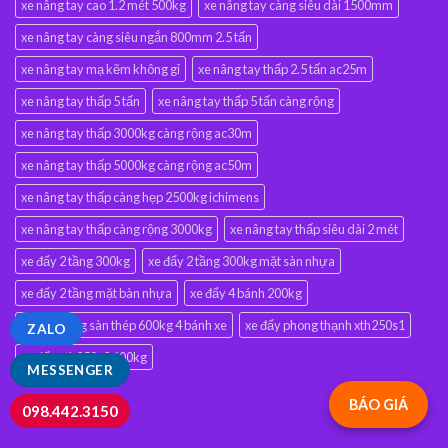
xe nâng tay cao 1.2 mét 500kg
xe nâng tay càng siêu dài 1500mm
xe nâng tay càng siêu ngắn 800mm 2.5 tấn
xe nâng tay mạ kẽm không gỉ
xe nâng tay thấp 2.5 tấn ac25m
xe nâng tay thấp 5 tấn
xe nâng tay thấp 5 tấn càng rộng
xe nâng tay thấp 3000kg càng rộng ac30m
xe nâng tay thấp 5000kg càng rộng ac50m
xe nâng tay thấp càng hẹp 2500kg ichimens
xe nâng tay thấp càng rộng 3000kg
xe nâng tay thấp siêu dài 2 mét
xe đẩy 2 tầng 300kg
xe đẩy 2 tầng 300kg mặt sàn nhựa
xe đẩy 2 tầng mặt bàn nhựa
xe đẩy 4 bánh 200kg
xe đẩy hàng sàn thép 600kg 4 bánh xe
xe đẩy phong thạnh xth250s1
ZALO
xe đẩy xth250s2 600kg
MESSENGER
BÁO GIÁ
098.442.3150