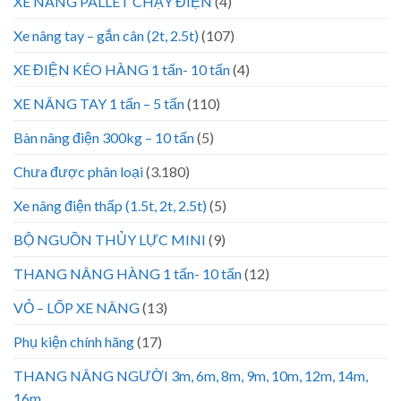
XE NÂNG PALLET CHẠY ĐIỆN
(4)
Xe nâng tay – gắn cân (2t, 2.5t)
(107)
XE ĐIỆN KÉO HÀNG 1 tấn- 10 tấn
(4)
XE NÂNG TAY 1 tấn – 5 tấn
(110)
Bàn nâng điện 300kg – 10 tấn
(5)
Chưa được phân loại
(3.180)
Xe nâng điện thấp (1.5t, 2t, 2.5t)
(5)
BỘ NGUỒN THỦY LỰC MINI
(9)
THANG NÂNG HÀNG 1 tấn- 10 tấn
(12)
VỎ – LỐP XE NÂNG
(13)
Phụ kiện chính hãng
(17)
THANG NÂNG NGƯỜI 3m, 6m, 8m, 9m, 10m, 12m, 14m,
16m