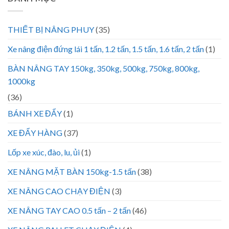
THIẾT BỊ NÂNG PHUY
(35)
Xe nâng điện đứng lái 1 tấn, 1.2 tấn, 1.5 tấn, 1.6 tấn, 2 tấn
(1)
BÀN NÂNG TAY 150kg, 350kg, 500kg, 750kg, 800kg,
1000kg
(36)
BÁNH XE ĐẨY
(1)
XE ĐẨY HÀNG
(37)
Lốp xe xúc, đào, lu, ủi
(1)
XE NÂNG MẶT BÀN 150kg-1.5 tấn
(38)
XE NÂNG CAO CHẠY ĐIỆN
(3)
XE NÂNG TAY CAO 0.5 tấn – 2 tấn
(46)