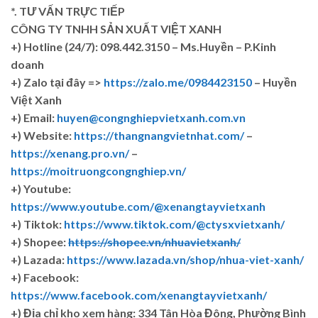
*. TƯ VẤN TRỰC TIẾP
CÔNG TY TNHH SẢN XUẤT VIỆT XANH
+)
Hotline (24/7): 098.442.3150 – Ms.Huyền – P.Kinh
doanh
+)
Zalo tại đây =>
https://zalo.me/0984423150
– Huyền
Việt Xanh
+) Email:
huyen@congnghiepvietxanh.com.vn
+) Website:
https://thangnangvietnhat.com/
–
https://xenang.pro.vn/
–
https://moitruongcongnghiep.vn/
+) Youtube:
https://www.youtube.com/@xenangtayvietxanh
+) Tiktok:
https://www.tiktok.com/@ctysxvietxanh/
+) Shopee:
https://shopee.vn/nhuavietxanh/
+) Lazada:
https://www.lazada.vn/shop/nhua-viet-xanh/
+) Facebook:
https://www.facebook.com/xenangtayvietxanh/
+)
Địa chỉ kho xem hàng: 334 Tân Hòa Đông, Phường Bình