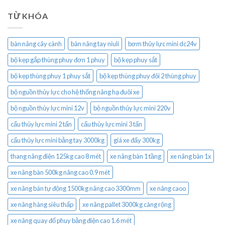
TỪ KHÓA
bàn nâng cây cành
bàn nâng tay niuli
bơm thủy lực mini dc24v
bộ kẹp gắp thùng phuy đơn 1 phuy
bộ kẹp phuy sắt
bộ kẹp thùng phuy 1 phuy sắt
bộ kẹp thùng phuy đôi 2 thùng phuy
bộ nguồn thủy lực cho hệ thống nâng hạ đuôi xe
bộ nguồn thủy lực mini 12v
bộ nguồn thủy lực mini 220v
cẩu thủy lực mini 2 tấn
cẩu thủy lực mini 3 tấn
cẩu thủy lực mini bằng tay 3000kg
giá xe đẩy 300kg
thang nâng điện 125kg cao 8 mét
xe nâng bàn 1 tầng
xe nâng bàn 1x
xe nâng bàn 500kg nâng cao 0.9 mét
xe nâng bán tự động 1500kg nâng cao 3300mm
xe nâng caoo
xe nâng hàng siêu thấp
xe nâng pallet 3000kg càng rộng
xe nâng quay đổ phuy bằng điện cao 1.6 mét