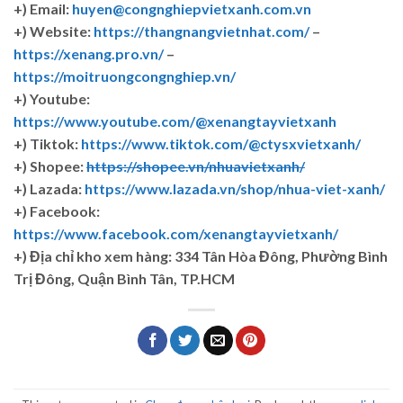
+) Email:
huyen@congnghiepvietxanh.com.vn
+) Website:
https://thangnangvietnhat.com/
–
https://xenang.pro.vn/
–
https://moitruongcongnghiep.vn/
+) Youtube:
https://www.youtube.com/@xenangtayvietxanh
+) Tiktok:
https://www.tiktok.com/@ctysxvietxanh/
+) Shopee:
https://shopee.vn/nhuavietxanh/
+) Lazada:
https://www.lazada.vn/shop/nhua-viet-xanh/
+) Facebook:
https://www.facebook.com/xenangtayvietxanh/
+)
Địa chỉ kho xem hàng: 334 Tân Hòa Đông, Phường Bình
Trị Đông, Quận Bình Tân, TP.HCM