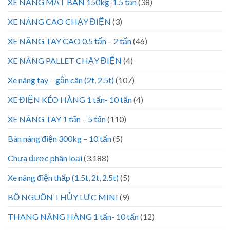
XE NÂNG MẶT BÀN 150kg-1.5 tấn
(38)
XE NÂNG CAO CHẠY ĐIỆN
(3)
XE NÂNG TAY CAO 0.5 tấn – 2 tấn
(46)
XE NÂNG PALLET CHẠY ĐIỆN
(4)
Xe nâng tay – gắn cân (2t, 2.5t)
(107)
XE ĐIỆN KÉO HÀNG 1 tấn- 10 tấn
(4)
XE NÂNG TAY 1 tấn – 5 tấn
(110)
Bàn nâng điện 300kg – 10 tấn
(5)
Chưa được phân loại
(3.188)
Xe nâng điện thấp (1.5t, 2t, 2.5t)
(5)
BỘ NGUỒN THỦY LỰC MINI
(9)
THANG NÂNG HÀNG 1 tấn- 10 tấn
(12)