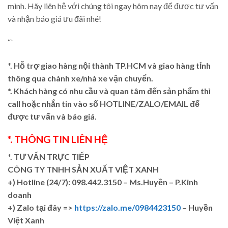
mình. Hãy liên hệ với chúng tôi ngay hôm nay để được tư vấn
và nhận báo giá ưu đãi nhé!
“`
*. Hỗ trợ giao hàng nội thành TP.HCM và giao hàng tỉnh
thông qua chành xe/nhà xe vận chuyển.
*. Khách hàng có nhu cầu và quan tâm đến sản phẩm thì
call hoặc nhắn tin vào số HOTLINE/ZALO/EMAIL để
được tư vấn và báo giá.
*. THÔNG TIN LIÊN HỆ
*. TƯ VẤN TRỰC TIẾP
CÔNG TY TNHH SẢN XUẤT VIỆT XANH
+)
Hotline (24/7): 098.442.3150 – Ms.Huyền – P.Kinh
doanh
+)
Zalo tại đây =>
https://zalo.me/0984423150
– Huyền
Việt Xanh