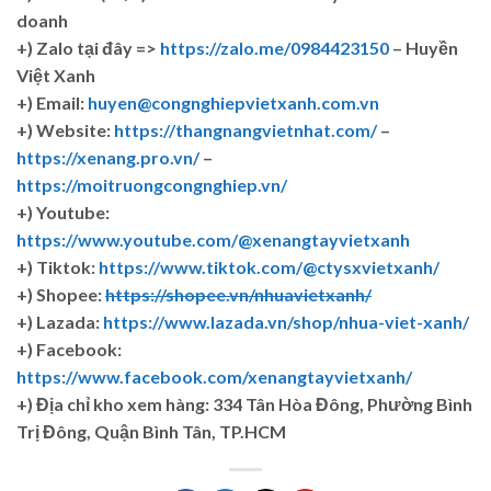
doanh
+)
Zalo tại đây =>
https://zalo.me/0984423150
– Huyền
Việt Xanh
+) Email:
huyen@congnghiepvietxanh.com.vn
+) Website:
https://thangnangvietnhat.com/
–
https://xenang.pro.vn/
–
https://moitruongcongnghiep.vn/
+) Youtube:
https://www.youtube.com/@xenangtayvietxanh
+) Tiktok:
https://www.tiktok.com/@ctysxvietxanh/
+) Shopee:
https://shopee.vn/nhuavietxanh/
+) Lazada:
https://www.lazada.vn/shop/nhua-viet-xanh/
+) Facebook:
https://www.facebook.com/xenangtayvietxanh/
+)
Địa chỉ kho xem hàng: 334 Tân Hòa Đông, Phường Bình
Trị Đông, Quận Bình Tân, TP.HCM