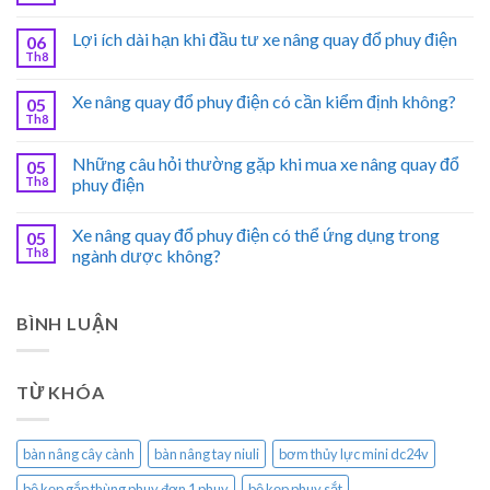
Lợi ích dài hạn khi đầu tư xe nâng quay đổ phuy điện
06
Th8
Xe nâng quay đổ phuy điện có cần kiểm định không?
05
Th8
Những câu hỏi thường gặp khi mua xe nâng quay đổ
05
Th8
phuy điện
Xe nâng quay đổ phuy điện có thể ứng dụng trong
05
Th8
ngành dược không?
BÌNH LUẬN
TỪ KHÓA
bàn nâng cây cành
bàn nâng tay niuli
bơm thủy lực mini dc24v
bộ kẹp gắp thùng phuy đơn 1 phuy
bộ kẹp phuy sắt