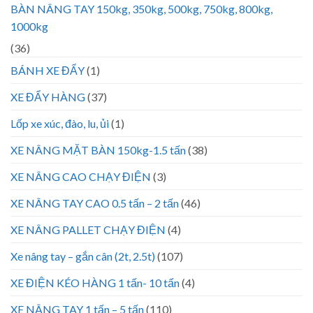
BÀN NÂNG TAY 150kg, 350kg, 500kg, 750kg, 800kg,
1000kg
(36)
BÁNH XE ĐẨY
(1)
XE ĐẨY HÀNG
(37)
Lốp xe xúc, đào, lu, ủi
(1)
XE NÂNG MẶT BÀN 150kg-1.5 tấn
(38)
XE NÂNG CAO CHẠY ĐIỆN
(3)
XE NÂNG TAY CAO 0.5 tấn – 2 tấn
(46)
XE NÂNG PALLET CHẠY ĐIỆN
(4)
Xe nâng tay – gắn cân (2t, 2.5t)
(107)
XE ĐIỆN KÉO HÀNG 1 tấn- 10 tấn
(4)
XE NÂNG TAY 1 tấn – 5 tấn
(110)