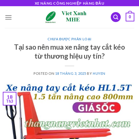
Skip
XE NÂNG CÔNG NGHIỆP HÀNG ĐẦU
to
0
content
CHƯA ĐƯỢC PHÂN LOẠI
Tại sao nên mua xe nâng tay cắt kéo
từ thương hiệu uy tín?
POSTED ON
18 THÁNG 3, 2025
BY
HUYEN
18
Th3