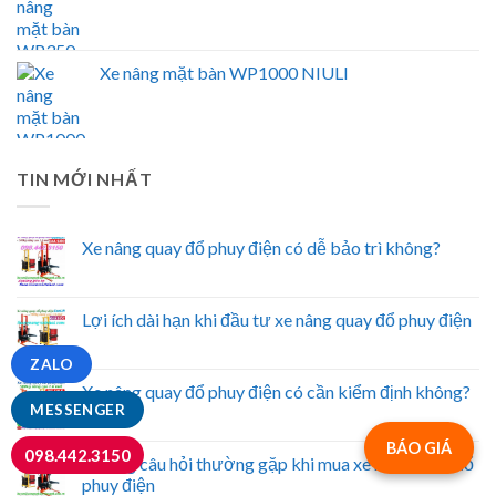
Xe nâng mặt bàn WP1000 NIULI
TIN MỚI NHẤT
Xe nâng quay đổ phuy điện có dễ bảo trì không?
Lợi ích dài hạn khi đầu tư xe nâng quay đổ phuy điện
ZALO
Xe nâng quay đổ phuy điện có cần kiểm định không?
MESSENGER
BÁO GIÁ
098.442.3150
Những câu hỏi thường gặp khi mua xe nâng quay đổ
phuy điện