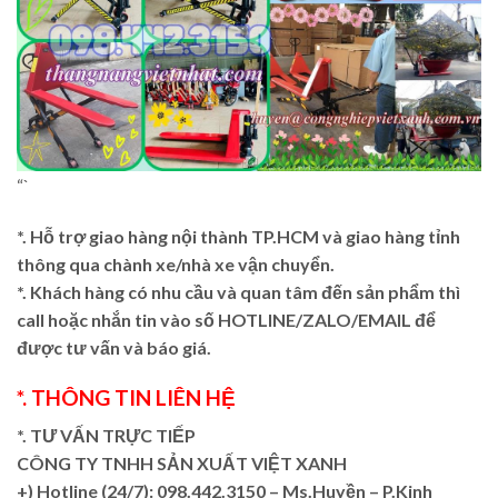
“`
*. Hỗ trợ giao hàng nội thành TP.HCM và giao hàng tỉnh
thông qua chành xe/nhà xe vận chuyển.
*. Khách hàng có nhu cầu và quan tâm đến sản phẩm thì
call hoặc nhắn tin vào số HOTLINE/ZALO/EMAIL để
được tư vấn và báo giá.
*. THÔNG TIN LIÊN HỆ
*. TƯ VẤN TRỰC TIẾP
CÔNG TY TNHH SẢN XUẤT VIỆT XANH
+)
Hotline (24/7): 098.442.3150 – Ms.Huyền – P.Kinh