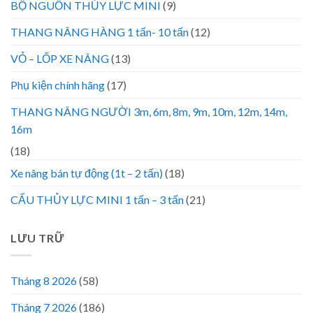
BỘ NGUỒN THỦY LỰC MINI
(9)
THANG NÂNG HÀNG 1 tấn- 10 tấn
(12)
VỎ – LỐP XE NÂNG
(13)
Phụ kiện chính hãng
(17)
THANG NÂNG NGƯỜI 3m, 6m, 8m, 9m, 10m, 12m, 14m,
16m
(18)
Xe nâng bán tự động (1t – 2 tấn)
(18)
CẨU THỦY LỰC MINI 1 tấn – 3 tấn
(21)
LƯU TRỮ
Tháng 8 2026
(58)
Tháng 7 2026
(186)