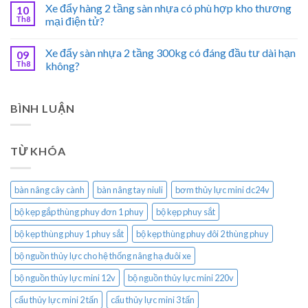
Xe đẩy hàng 2 tầng sàn nhựa có phù hợp kho thương
10
Th8
mại điện tử?
Xe đẩy sàn nhựa 2 tầng 300kg có đáng đầu tư dài hạn
09
Th8
không?
BÌNH LUẬN
TỪ KHÓA
bàn nâng cây cành
bàn nâng tay niuli
bơm thủy lực mini dc24v
bộ kẹp gắp thùng phuy đơn 1 phuy
bộ kẹp phuy sắt
bộ kẹp thùng phuy 1 phuy sắt
bộ kẹp thùng phuy đôi 2 thùng phuy
bộ nguồn thủy lực cho hệ thống nâng hạ đuôi xe
bộ nguồn thủy lực mini 12v
bộ nguồn thủy lực mini 220v
cẩu thủy lực mini 2 tấn
cẩu thủy lực mini 3 tấn