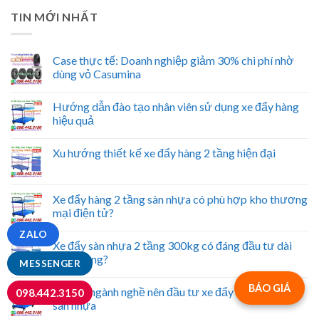
TIN MỚI NHẤT
Case thực tế: Doanh nghiệp giảm 30% chi phí nhờ
dùng vỏ Casumina
Hướng dẫn đào tạo nhân viên sử dụng xe đẩy hàng
hiệu quả
Xu hướng thiết kế xe đẩy hàng 2 tầng hiện đại
Xe đẩy hàng 2 tầng sàn nhựa có phù hợp kho thương
mại điện tử?
ZALO
Xe đẩy sàn nhựa 2 tầng 300kg có đáng đầu tư dài
hạn không?
MESSENGER
BÁO GIÁ
Những ngành nghề nên đầu tư xe đẩy hàng 2 tầng
098.442.3150
sàn nhựa