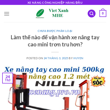
Skip
XE NÂNG CÔNG NGHIỆP HÀNG ĐẦU
to
0
content
CHƯA ĐƯỢC PHÂN LOẠI
Làm thế nào để vận hành xe nâng tay
cao mini trơn tru hơn?
POSTED ON
24 THÁNG 3, 2025
BY
HUYEN
24
Th3