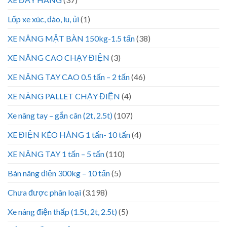
Lốp xe xúc, đào, lu, ủi
(1)
XE NÂNG MẶT BÀN 150kg-1.5 tấn
(38)
XE NÂNG CAO CHẠY ĐIỆN
(3)
XE NÂNG TAY CAO 0.5 tấn – 2 tấn
(46)
XE NÂNG PALLET CHẠY ĐIỆN
(4)
Xe nâng tay – gắn cân (2t, 2.5t)
(107)
XE ĐIỆN KÉO HÀNG 1 tấn- 10 tấn
(4)
XE NÂNG TAY 1 tấn – 5 tấn
(110)
Bàn nâng điện 300kg – 10 tấn
(5)
Chưa được phân loại
(3.198)
Xe nâng điện thấp (1.5t, 2t, 2.5t)
(5)