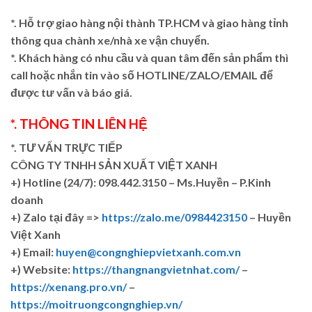
*. Hỗ trợ giao hàng nội thành TP.HCM và giao hàng tỉnh
thông qua chành xe/nhà xe vận chuyển.
*. Khách hàng có nhu cầu và quan tâm đến sản phẩm thì
call hoặc nhắn tin vào số HOTLINE/ZALO/EMAIL để
được tư vấn và báo giá.
*. THÔNG TIN LIÊN HỆ
*. TƯ VẤN TRỰC TIẾP
CÔNG TY TNHH SẢN XUẤT VIỆT XANH
+)
Hotline (24/7): 098.442.3150 – Ms.Huyền – P.Kinh
doanh
+)
Zalo tại đây =>
https://zalo.me/0984423150
– Huyền
Việt Xanh
+) Email:
huyen@congnghiepvietxanh.com.vn
+) Website:
https://thangnangvietnhat.com/
–
https://xenang.pro.vn/
–
https://moitruongcongnghiep.vn/