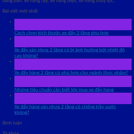
nâng bàn, xe nâng tay, xe nâng điện, xe nâng thủy lực.
Bài viết mới nhất
09
Th8
Cách chọn kích thước xe đẩy 2 tầng phù hợp
09
Th8
Xe đẩy sàn nhựa 2 tầng có bị ảnh hưởng bởi nhiệt độ
cao không?
08
Th8
Xe đẩy hàng 2 tầng có phù hợp cho ngành thực phẩm?
08
Th8
Những tiêu chuẩn cần biết khi mua xe đẩy hàng
08
Th8
Xe đẩy hàng sàn nhựa 2 tầng có chống trầy xước
không?
Bình luận
Từ khóa