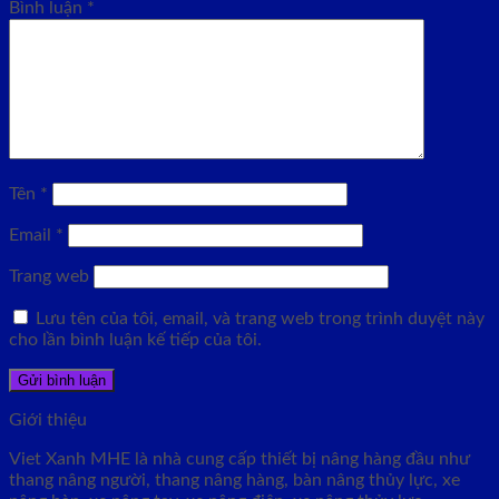
Bình luận
*
Tên
*
Email
*
Trang web
Lưu tên của tôi, email, và trang web trong trình duyệt này
cho lần bình luận kế tiếp của tôi.
Giới thiệu
Viet Xanh MHE là nhà cung cấp thiết bị nâng hàng đầu như
thang nâng người, thang nâng hàng, bàn nâng thủy lực, xe