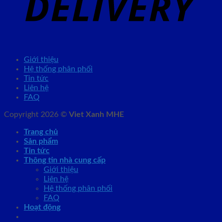
Giới thiệu
Hệ thống phân phối
Tin tức
Liên hệ
FAQ
Copyright 2026 ©
Viet Xanh MHE
Trang chủ
Sản phẩm
Tin tức
Thông tin nhà cung cấp
Giới thiệu
Liên hệ
Hệ thống phân phối
FAQ
Hoạt động