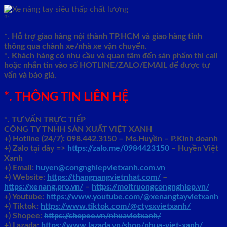
“`
*. Hỗ trợ giao hàng nội thành TP.HCM và giao hàng tỉnh
thông qua chành xe/nhà xe vận chuyển.
*. Khách hàng có nhu cầu và quan tâm đến sản phẩm thì call
hoặc nhắn tin vào số HOTLINE/ZALO/EMAIL để được tư
vấn và báo giá.
*. THÔNG TIN LIÊN HỆ
*. TƯ VẤN TRỰC TIẾP
CÔNG TY TNHH SẢN XUẤT VIỆT XANH
+)
Hotline (24/7): 098.442.3150 – Ms.Huyền – P.Kinh doanh
+)
Zalo tại đây =>
https://zalo.me/0984423150
– Huyền Việt
Xanh
+) Email:
huyen@congnghiepvietxanh.com.vn
+) Website:
https://thangnangvietnhat.com/
–
https://xenang.pro.vn/
–
https://moitruongcongnghiep.vn/
+) Youtube:
https://www.youtube.com/@xenangtayvietxanh
+) Tiktok:
https://www.tiktok.com/@ctysxvietxanh/
+) Shopee:
https://shopee.vn/nhuavietxanh/
+) Lazada:
https://www.lazada.vn/shop/nhua-viet-xanh/