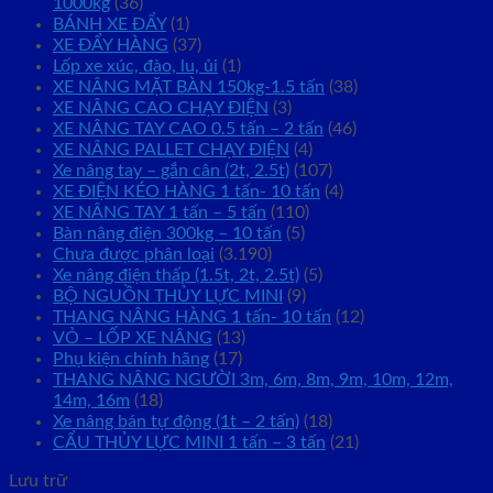
1000kg
(36)
BÁNH XE ĐẨY
(1)
XE ĐẨY HÀNG
(37)
Lốp xe xúc, đào, lu, ủi
(1)
XE NÂNG MẶT BÀN 150kg-1.5 tấn
(38)
XE NÂNG CAO CHẠY ĐIỆN
(3)
XE NÂNG TAY CAO 0.5 tấn – 2 tấn
(46)
XE NÂNG PALLET CHẠY ĐIỆN
(4)
Xe nâng tay – gắn cân (2t, 2.5t)
(107)
XE ĐIỆN KÉO HÀNG 1 tấn- 10 tấn
(4)
XE NÂNG TAY 1 tấn – 5 tấn
(110)
Bàn nâng điện 300kg – 10 tấn
(5)
Chưa được phân loại
(3.190)
Xe nâng điện thấp (1.5t, 2t, 2.5t)
(5)
BỘ NGUỒN THỦY LỰC MINI
(9)
THANG NÂNG HÀNG 1 tấn- 10 tấn
(12)
VỎ – LỐP XE NÂNG
(13)
Phụ kiện chính hãng
(17)
THANG NÂNG NGƯỜI 3m, 6m, 8m, 9m, 10m, 12m,
14m, 16m
(18)
Xe nâng bán tự động (1t – 2 tấn)
(18)
CẨU THỦY LỰC MINI 1 tấn – 3 tấn
(21)
Lưu trữ