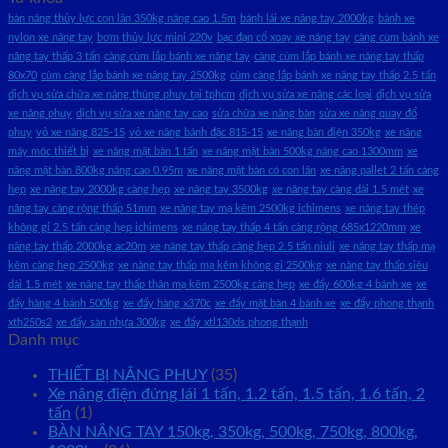
bàn nâng thủy lực con lăn 350kg nâng cao 1.5m
bánh lái xe nâng tay 2000kg
bánh xe
nylon xe nâng tay
bơm thủy lực mini 220v
bạc đạn cổ xoay xe nâng tay
càng cùm bánh xe
nâng tay thấp 3 tấn
càng cùm lắp bánh xe nâng tay
càng cùm lắp bánh xe nâng tay thấp
80x70
cùm càng lắp bánh xe nâng tay 2500kg
cùm càng lắp bánh xe nâng tay thấp 2.5 tấn
dịch vụ sửa chữa xe nâng thùng phuy tại tphcm
dịch vụ sửa xe nâng các loại
dịch vụ sửa
xe nâng phuy
dịch vụ sửa xe nâng tay cao
sửa chữa xe nâng bàn
sửa xe nâng quay đổ
phuy
vỏ xe nâng 825-15
vỏ xe nâng bánh đặc 815-15
xe nâng bàn điện 350kg
xe nâng
máy móc thiết bị
xe nâng mặt bàn 1 tấn
xe nâng mặt bàn 500kg nâng cao 1300mm
xe
nâng mặt bàn 800kg nâng cao 0.95m
xe nâng mặt bàn có con lăn
xe nâng pallet 2 tấn càng
hẹp
xe nâng tay 2000kg càng hẹp
xe nâng tay 3500kg
xe nâng tay càng dài 1.5 mét
xe
nâng tay càng rộng thấp 51mm
xe nâng tay mạ kẽm 2500kg ichimens
xe nâng tay thép
không gỉ 2.5 tấn càng hẹp ichimens
xe nâng tay thấp 4 tấn càng rộng 685x1220mm
xe
nâng tay thấp 2000kg ac20m
xe nâng tay thấp càng hẹp 2.5 tấn niuli
xe nâng tay thấp mạ
kẽm càng hẹp 2500kg
xe nâng tay thấp mạ kẽm không gỉ 2500kg
xe nâng tay thấp siêu
dài 1.5 mét
xe nâng tay thấp thân mạ kẽm 2500kg càng hẹp
xe đẩy 600kg 4 bánh xe
xe
đẩy hàng 4 bánh 500kg
xe đẩy hàng x370c
xe đẩy mặt bàn 4 bánh xe
xe đẩy phong thạnh
xth250s2
xe đẩy sàn nhựa 300kg
xe đẩy xtl130ds phong thạnh
Danh mục
THIẾT BỊ NÂNG PHUY
(35)
Xe nâng điện đứng lái 1 tấn, 1.2 tấn, 1.5 tấn, 1.6 tấn, 2
tấn
(1)
BÀN NÂNG TAY 150kg, 350kg, 500kg, 750kg, 800kg,