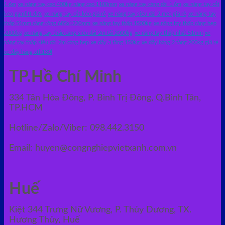
1.6m
xe nâng tay cao 400kg nâng cao 1100mm
xe nâng tay càng dài 1.6m
xe nâng tay cắt
kéo gamlift đức
xe nâng tay cắt kéo giá rẻ
xe nâng tay siêu dài 2 mét giá rẻ
xe nâng tay
thấp 51mm càng rộng 685x1220mm
xe nâng tay thấp 1500kg
xe nâng tay thấp càng hẹp
2000kg
xe nâng tay thấp càng siêu dài 2m tải 2000kg
xe nâng tay thấp nhất 51mm
xe
nâng tay thấp siêu dài 2m càng hẹp
xe đẩy 3 tầng 150kg
xe đẩy hàng 2 tầng 200kg giá rẻ
xe đẩy hàng xth130l
TP.Hồ Chí Minh
334 Tân Hòa Đông, P. Bình Trị Đông, Q.Bình Tân,
TP.HCM
Hotline/Zalo/Viber: 098.442.3150
Email: huyen@congnghiepvietxanh.com.vn
Huế
Kiệt 344 Trưng Nữ Vương, P. Thủy Dương, TX.
Hương Thủy, Huế