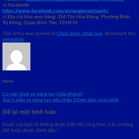
+) Facebook:
https://www.facebook.com/xenangtayvietxanh/
+)
Địa chỉ kho xem hàng: 334 Tân Hòa Đông, Phường Bình
Trị Đông, Quận Bình Tân, TP.HCM
This entry was posted in
Chưa được phân loại
. Bookmark the
permalink
.
huyen
Có nên thuê xe nâng tay thấp không?
Top 5 mẫu xe nâng tay siêu thấp 51mm bán chạy nhất
Để lại một bình luận
Email của bạn sẽ không được hiển thị công khai.
Các trường
bắt buộc được đánh dấu
*