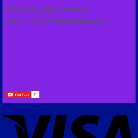
Hotline/Zalo/Viber: 070.865.2740
Email: huyen@congnghiepvietxanh.com.vn