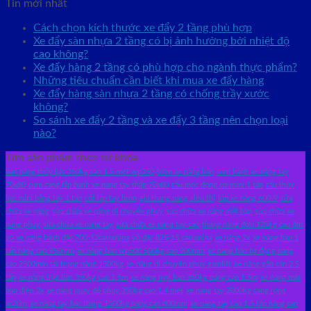
Tin mới nhất
Cách chọn kích thước xe đẩy 2 tầng phù hợp
Xe đẩy sàn nhựa 2 tầng có bị ảnh hưởng bởi nhiệt độ
cao không?
Xe đẩy hàng 2 tầng có phù hợp cho ngành thực phẩm?
Những tiêu chuẩn cần biết khi mua xe đẩy hàng
Xe đẩy hàng sàn nhựa 2 tầng có chống trầy xước
không?
So sánh xe đẩy 2 tầng và xe đẩy 3 tầng nên chọn loại
nào?
Tìm sản phẩm theo từ khóa
bàn nâng thủy lực 350kg cao 1.5 mét wp350
bơm xe nâng bàn
cùm bánh xe nâng tay
70x80
cùm càng lắp bánh xe nâng tay thấp 70x80
cẩu móc động cơ mini 1 tấn
cẩu thủy
lực mini bằng tay 1 tấn
cốt lắp tay bơm
giá thang nâng siêu thị
lốp xe nâng 600-9
sửa
chữa xe nâng
sửa chữa xe nâng di chuyển phuy
sửa chữa xe nâng mặt bàn
sửa chữa xe
nâng phuy
sửa chữa xe nâng tay
sửa chữa xe nâng tay cao
thang nâng đơn 125kg cao 8m
vỏ xe nâng bánh đặc 700-12casumina
vỏ đặc 825-15 casumina
xe nâng 2x
xe nâng bàn 1
tấn nâng cao 950mm
xe nâng bàn wp500 500kg cao 900mm
xe nâng bán tự động nâng
cao 2500mm tải trọng nâng 1500kg
xe nâng di chuyển phuy gamlift
xe nâng gắn cân 2.5
tấn
xe nâng mặt bàn 350kg cao 1.5m
xe nâng mặt bàn 350kg nâng cao 1.5m
xe nâng mặt
bàn điện 2x
xe nâng quay đổ phuy 350kg cao 1.4 mét
xe nâng tay 2000kg càng rộng
ac20m
xe nâng tay bậc thang 1500kg nâng cao 800mm
xe nâng tay cao 1.5 tấn nâng cao