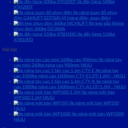
Xe đẩy hàng 500kg
XTH200T
Xe nâng quay đổ phuy
điện GAMLIFT EDT500-M (nâng điện, quay điện)
Bộ kẹp gắp thùng
phuy đơn 360kg DG360A
Xe đẩy hàng 150kg
XTB100D
Nổi bật
Xe nâng tay
cao mini 260kg nâng cao 900mm NIULI
Xe nâng tay
cao 1000kg nâng cao 1600mm CTY-E1.0T/1.6M - NIULI
Xe nâng tay
cao 1000kg nâng cao 1600mm CTY-A1.0T/1.6M - NIULI
Xe nâng mặt bàn
WP500/1.5M NIULI
Xe nâng mặt bàn WP350
NIULI
Xe nâng mặt bàn WP1000
NIULI