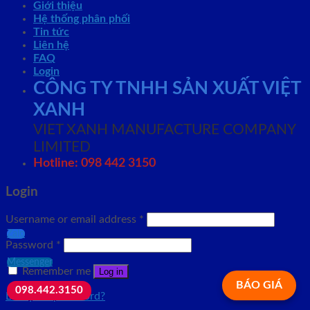
Giới thiệu
Hệ thống phân phối
Tin tức
Liên hệ
FAQ
Login
CÔNG TY TNHH SẢN XUẤT VIỆT
XANH
VIET XANH MANUFACTURE COMPANY
LIMITED
Hotline: 098 442 3150
Login
Username or email address
*
Zalo
Password
*
Messenger
Remember me
Log in
BÁO GIÁ
098.442.3150
Lost your password?