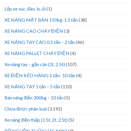
Lốp xe xúc, đào, lu, ủi
(1)
XE NÂNG MẶT BÀN 150kg-1.5 tấn
(38)
XE NÂNG CAO CHẠY ĐIỆN
(3)
XE NÂNG TAY CAO 0.5 tấn – 2 tấn
(46)
XE NÂNG PALLET CHẠY ĐIỆN
(4)
Xe nâng tay – gắn cân (2t, 2.5t)
(107)
XE ĐIỆN KÉO HÀNG 1 tấn- 10 tấn
(4)
XE NÂNG TAY 1 tấn – 5 tấn
(110)
Bàn nâng điện 300kg – 10 tấn
(5)
Chưa được phân loại
(3.192)
Xe nâng điện thấp (1.5t, 2t, 2.5t)
(5)
BỘ NGUỒN THỦY LỰC MINI
(9)