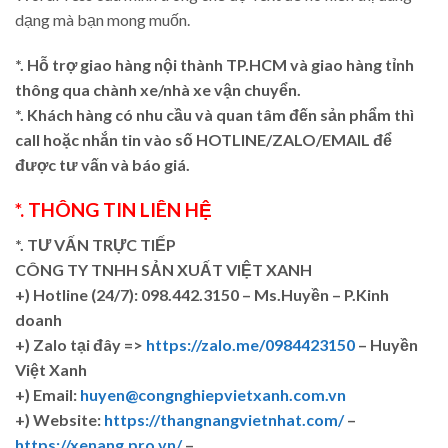
dạng mà bạn mong muốn.
*. Hỗ trợ giao hàng nội thành TP.HCM và giao hàng tỉnh
thông qua chành xe/nhà xe vận chuyển.
*. Khách hàng có nhu cầu và quan tâm đến sản phẩm thì
call hoặc nhắn tin vào số HOTLINE/ZALO/EMAIL để
được tư vấn và báo giá.
*. THÔNG TIN LIÊN HỆ
*. TƯ VẤN TRỰC TIẾP
CÔNG TY TNHH SẢN XUẤT VIỆT XANH
+)
Hotline (24/7): 098.442.3150 – Ms.Huyền – P.Kinh
doanh
+)
Zalo tại đây =>
https://zalo.me/0984423150
– Huyền
Việt Xanh
+) Email:
huyen@congnghiepvietxanh.com.vn
+) Website:
https://thangnangvietnhat.com/
–
https://xenang.pro.vn/
–