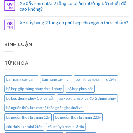
Xe đẩy sàn nhựa 2 tầng có bị ảnh hưởng bởi nhiệt độ
09
Th8
cao không?
Xe đẩy hàng 2 tầng có phù hợp cho ngành thực phẩm?
08
Th8
BÌNH LUẬN
TỪ KHÓA
bàn nâng cây cành
bàn nâng tay niuli
bơm thủy lực mini dc24v
bộ kẹp gắp thùng phuy đơn 1 phuy
bộ kẹp phuy sắt
bộ kẹp thùng phuy 1 phuy sắt
bộ kẹp thùng phuy đôi 2 thùng phuy
bộ nguồn thủy lực cho hệ thống nâng hạ đuôi xe
bộ nguồn thủy lực mini 12v
bộ nguồn thủy lực mini 220v
cẩu thủy lực mini 2 tấn
cẩu thủy lực mini 3 tấn