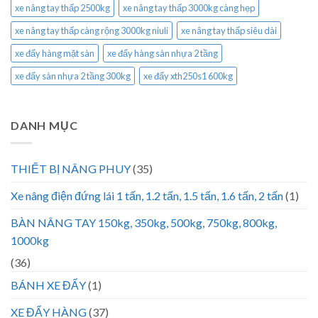
xe nâng tay thấp 2500kg
xe nâng tay thấp 3000kg càng hẹp
xe nâng tay thấp càng rộng 3000kg niuli
xe nâng tay thấp siêu dài
xe đẩy hàng mặt sàn
xe đẩy hàng sàn nhựa 2 tầng
xe đẩy sàn nhựa 2 tầng 300kg
xe đẩy xth250s1 600kg
DANH MỤC
THIẾT BỊ NÂNG PHUY
(35)
Xe nâng điện đứng lái 1 tấn, 1.2 tấn, 1.5 tấn, 1.6 tấn, 2 tấn
(1)
BÀN NÂNG TAY 150kg, 350kg, 500kg, 750kg, 800kg,
1000kg
(36)
BÁNH XE ĐẨY
(1)
XE ĐẨY HÀNG
(37)