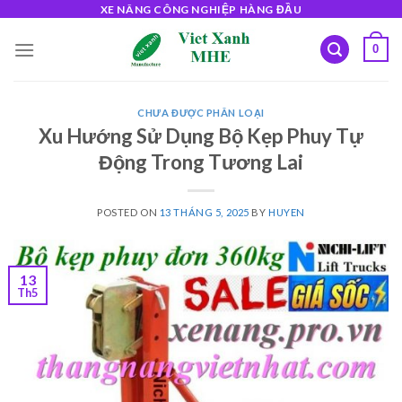
Skip
XE NÂNG CÔNG NGHIỆP HÀNG ĐẦU
to
0
content
CHƯA ĐƯỢC PHÂN LOẠI
Xu Hướng Sử Dụng Bộ Kẹp Phuy Tự
Động Trong Tương Lai
POSTED ON
13 THÁNG 5, 2025
BY
HUYEN
13
Th5