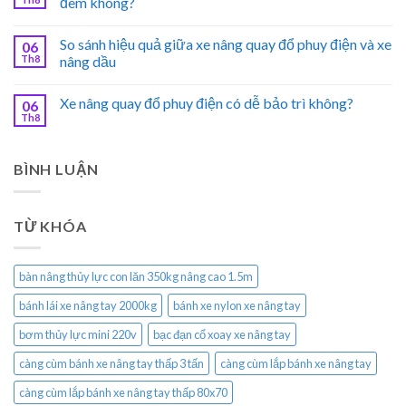
đêm không?
So sánh hiệu quả giữa xe nâng quay đổ phuy điện và xe
06
Th8
nâng dầu
Xe nâng quay đổ phuy điện có dễ bảo trì không?
06
Th8
BÌNH LUẬN
TỪ KHÓA
bàn nâng thủy lực con lăn 350kg nâng cao 1.5m
bánh lái xe nâng tay 2000kg
bánh xe nylon xe nâng tay
bơm thủy lực mini 220v
bạc đạn cổ xoay xe nâng tay
càng cùm bánh xe nâng tay thấp 3 tấn
càng cùm lắp bánh xe nâng tay
càng cùm lắp bánh xe nâng tay thấp 80x70