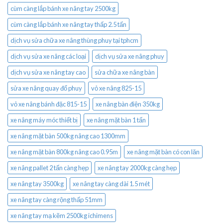
cùm càng lắp bánh xe nâng tay 2500kg
cùm càng lắp bánh xe nâng tay thấp 2.5 tấn
dịch vụ sửa chữa xe nâng thùng phuy tại tphcm
dịch vụ sửa xe nâng các loại
dịch vụ sửa xe nâng phuy
dịch vụ sửa xe nâng tay cao
sửa chữa xe nâng bàn
sửa xe nâng quay đổ phuy
vỏ xe nâng 825-15
vỏ xe nâng bánh đặc 815-15
xe nâng bàn điện 350kg
xe nâng máy móc thiết bị
xe nâng mặt bàn 1 tấn
xe nâng mặt bàn 500kg nâng cao 1300mm
xe nâng mặt bàn 800kg nâng cao 0.95m
xe nâng mặt bàn có con lăn
xe nâng pallet 2 tấn càng hẹp
xe nâng tay 2000kg càng hẹp
xe nâng tay 3500kg
xe nâng tay càng dài 1.5 mét
xe nâng tay càng rộng thấp 51mm
xe nâng tay mạ kẽm 2500kg ichimens