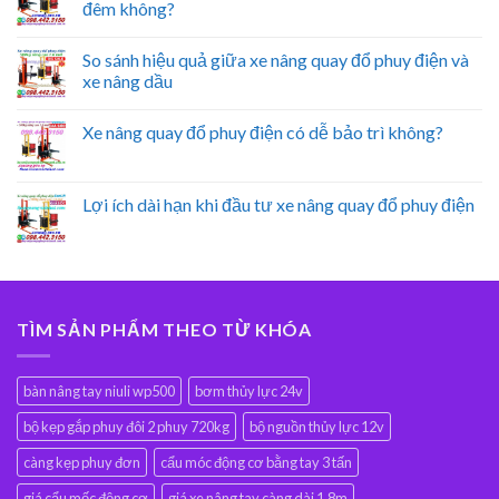
đêm không?
So sánh hiệu quả giữa xe nâng quay đổ phuy điện và
xe nâng dầu
Xe nâng quay đổ phuy điện có dễ bảo trì không?
Lợi ích dài hạn khi đầu tư xe nâng quay đổ phuy điện
TÌM SẢN PHẨM THEO TỪ KHÓA
bàn nâng tay niuli wp500
bơm thủy lực 24v
bộ kẹp gắp phuy đôi 2 phuy 720kg
bộ nguồn thủy lực 12v
càng kẹp phuy đơn
cẩu móc động cơ bằng tay 3 tấn
giá cẩu mốc động cơ
giá xe nâng tay càng dài 1.8m