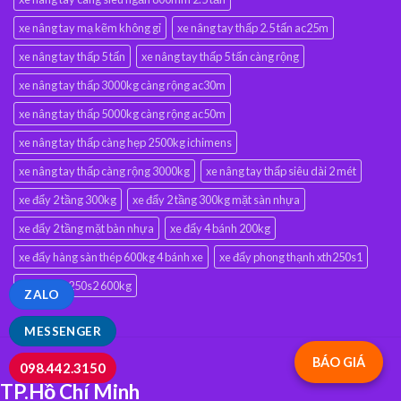
xe nâng tay mạ kẽm không gỉ
xe nâng tay thấp 2.5 tấn ac25m
xe nâng tay thấp 5 tấn
xe nâng tay thấp 5 tấn càng rộng
xe nâng tay thấp 3000kg càng rộng ac30m
xe nâng tay thấp 5000kg càng rộng ac50m
xe nâng tay thấp càng hẹp 2500kg ichimens
xe nâng tay thấp càng rộng 3000kg
xe nâng tay thấp siêu dài 2 mét
xe đẩy 2 tầng 300kg
xe đẩy 2 tầng 300kg mặt sàn nhựa
xe đẩy 2 tầng mặt bàn nhựa
xe đẩy 4 bánh 200kg
xe đẩy hàng sàn thép 600kg 4 bánh xe
xe đẩy phong thạnh xth250s1
xe đẩy xth250s2 600kg
ZALO
MESSENGER
BÁO GIÁ
098.442.3150
TP.Hồ Chí Minh