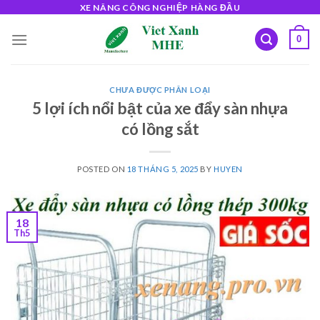
Skip
XE NÂNG CÔNG NGHIỆP HÀNG ĐẦU
to
0
content
CHƯA ĐƯỢC PHÂN LOẠI
5 lợi ích nổi bật của xe đẩy sàn nhựa
có lồng sắt
POSTED ON
18 THÁNG 5, 2025
BY
HUYEN
18
Th5