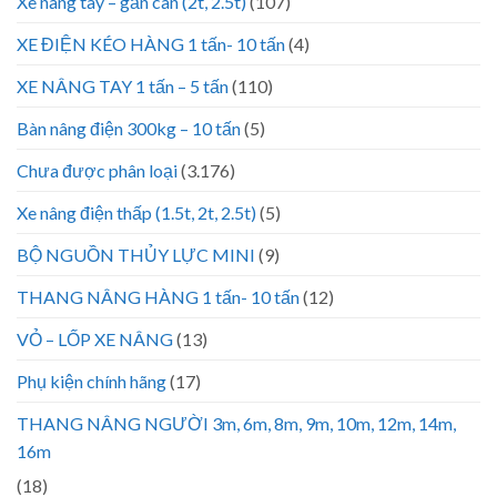
Xe nâng tay – gắn cân (2t, 2.5t)
(107)
XE ĐIỆN KÉO HÀNG 1 tấn- 10 tấn
(4)
XE NÂNG TAY 1 tấn – 5 tấn
(110)
Bàn nâng điện 300kg – 10 tấn
(5)
Chưa được phân loại
(3.176)
Xe nâng điện thấp (1.5t, 2t, 2.5t)
(5)
BỘ NGUỒN THỦY LỰC MINI
(9)
THANG NÂNG HÀNG 1 tấn- 10 tấn
(12)
VỎ – LỐP XE NÂNG
(13)
Phụ kiện chính hãng
(17)
THANG NÂNG NGƯỜI 3m, 6m, 8m, 9m, 10m, 12m, 14m,
16m
(18)