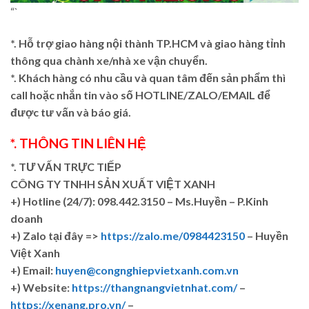
“`
*. Hỗ trợ giao hàng nội thành TP.HCM và giao hàng tỉnh
thông qua chành xe/nhà xe vận chuyển.
*. Khách hàng có nhu cầu và quan tâm đến sản phẩm thì
call hoặc nhắn tin vào số HOTLINE/ZALO/EMAIL để
được tư vấn và báo giá.
*. THÔNG TIN LIÊN HỆ
*. TƯ VẤN TRỰC TIẾP
CÔNG TY TNHH SẢN XUẤT VIỆT XANH
+)
Hotline (24/7): 098.442.3150 – Ms.Huyền – P.Kinh
doanh
+)
Zalo tại đây =>
https://zalo.me/0984423150
– Huyền
Việt Xanh
+) Email:
huyen@congnghiepvietxanh.com.vn
+) Website:
https://thangnangvietnhat.com/
–
https://xenang.pro.vn/
–