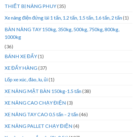
THIẾT BỊ NÂNG PHUY
(35)
Xe nâng điện đứng lái 1 tấn, 1.2 tấn, 1.5 tấn, 1.6 tấn, 2 tấn
(1)
BÀN NÂNG TAY 150kg, 350kg, 500kg, 750kg, 800kg,
1000kg
(36)
BÁNH XE ĐẨY
(1)
XE ĐẨY HÀNG
(37)
Lốp xe xúc, đào, lu, ủi
(1)
XE NÂNG MẶT BÀN 150kg-1.5 tấn
(38)
XE NÂNG CAO CHẠY ĐIỆN
(3)
XE NÂNG TAY CAO 0.5 tấn – 2 tấn
(46)
XE NÂNG PALLET CHẠY ĐIỆN
(4)