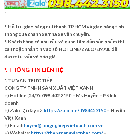
“`
*. Hỗ trợ giao hàng nội thành TP.HCM và giao hàng tỉnh
thông qua chành xe/nhà xe vận chuyển.
*. Khách hàng có nhu cầu và quan tâm đến sản phẩm thì
call hoặc nhắn tin vào số HOTLINE/ZALO/EMAIL để
được tư vấn và báo giá.
*. THÔNG TIN LIÊN HỆ
*. TƯ VẤN TRỰC TIẾP
CÔNG TY TNHH SẢN XUẤT VIỆT XANH
+)
Hotline (24/7): 098.442.3150 – Ms.Huyền – P.Kinh
doanh
+)
Zalo tại đây =>
https://zalo.me/0984423150
– Huyền
Việt Xanh
+) Email:
huyen@congnghiepvietxanh.com.vn
+) Website:
https://thangnangvietnhat.com/
–