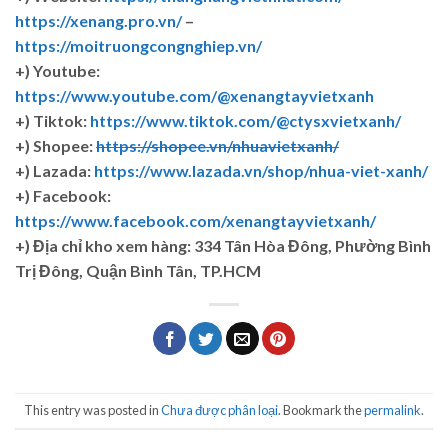
https://xenang.pro.vn/
–
https://moitruongcongnghiep.vn/
+) Youtube:
https://www.youtube.com/@xenangtayvietxanh
+) Tiktok:
https://www.tiktok.com/@ctysxvietxanh/
+) Shopee:
https://shopee.vn/nhuavietxanh/
+) Lazada:
https://www.lazada.vn/shop/nhua-viet-xanh/
+) Facebook:
https://www.facebook.com/xenangtayvietxanh/
+)
Địa chỉ kho xem hàng: 334 Tân Hòa Đông, Phường Bình
Trị Đông, Quận Bình Tân, TP.HCM
This entry was posted in
Chưa được phân loại
. Bookmark the
permalink
.