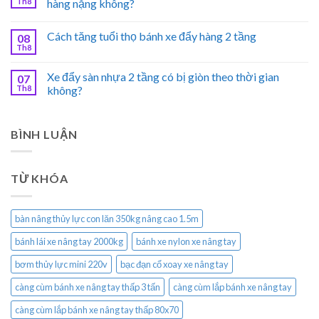
Th8
hàng nặng không?
Cách tăng tuổi thọ bánh xe đẩy hàng 2 tầng
08
Th8
Xe đẩy sàn nhựa 2 tầng có bị giòn theo thời gian
07
Th8
không?
BÌNH LUẬN
TỪ KHÓA
bàn nâng thủy lực con lăn 350kg nâng cao 1.5m
bánh lái xe nâng tay 2000kg
bánh xe nylon xe nâng tay
bơm thủy lực mini 220v
bạc đạn cổ xoay xe nâng tay
càng cùm bánh xe nâng tay thấp 3 tấn
càng cùm lắp bánh xe nâng tay
càng cùm lắp bánh xe nâng tay thấp 80x70