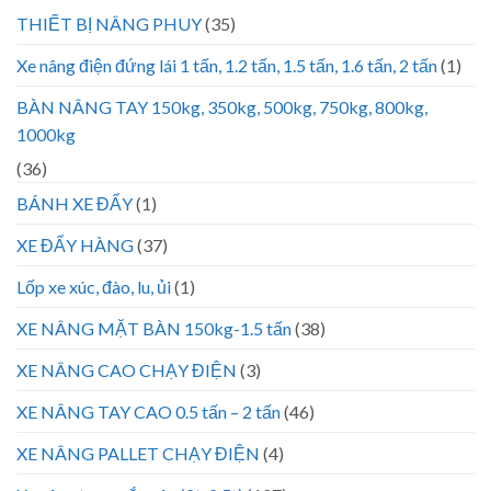
THIẾT BỊ NÂNG PHUY
(35)
Xe nâng điện đứng lái 1 tấn, 1.2 tấn, 1.5 tấn, 1.6 tấn, 2 tấn
(1)
BÀN NÂNG TAY 150kg, 350kg, 500kg, 750kg, 800kg,
1000kg
(36)
BÁNH XE ĐẨY
(1)
XE ĐẨY HÀNG
(37)
Lốp xe xúc, đào, lu, ủi
(1)
XE NÂNG MẶT BÀN 150kg-1.5 tấn
(38)
XE NÂNG CAO CHẠY ĐIỆN
(3)
XE NÂNG TAY CAO 0.5 tấn – 2 tấn
(46)
XE NÂNG PALLET CHẠY ĐIỆN
(4)