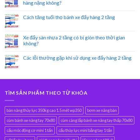
hàng nặng không?
Cách tăng tuổi thọ bánh xe đẩy hàng 2 tầng
Xe đẩy sàn nhựa 2 tầng có bị giòn theo thời gian
không?
Các lỗi thường gặp khi sử dụng xe đẩy hàng 2 tầng
TÌM SẢN PHẨM THEO TỪ KHÓA
bàn nâng thủy lực 350kg cao 1.5 mét wp350
bơm xe nâng bàn
cùm bánh xe nâng tay 70x80
cùm càng lắp bánh xe nâng tay thấp 70x80
cẩu móc động cơ mini 1 tấn
cẩu thủy lực mini bằng tay 1 tấn