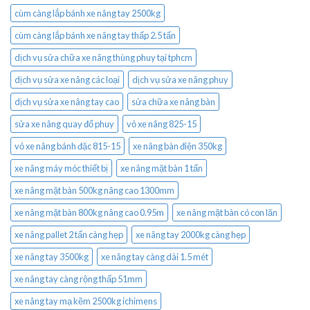
cùm càng lắp bánh xe nâng tay 2500kg
cùm càng lắp bánh xe nâng tay thấp 2.5 tấn
dịch vụ sửa chữa xe nâng thùng phuy tại tphcm
dịch vụ sửa xe nâng các loại
dịch vụ sửa xe nâng phuy
dịch vụ sửa xe nâng tay cao
sửa chữa xe nâng bàn
sửa xe nâng quay đổ phuy
vỏ xe nâng 825-15
vỏ xe nâng bánh đặc 815-15
xe nâng bàn điện 350kg
xe nâng máy móc thiết bị
xe nâng mặt bàn 1 tấn
xe nâng mặt bàn 500kg nâng cao 1300mm
xe nâng mặt bàn 800kg nâng cao 0.95m
xe nâng mặt bàn có con lăn
xe nâng pallet 2 tấn càng hẹp
xe nâng tay 2000kg càng hẹp
xe nâng tay 3500kg
xe nâng tay càng dài 1.5 mét
xe nâng tay càng rộng thấp 51mm
xe nâng tay mạ kẽm 2500kg ichimens