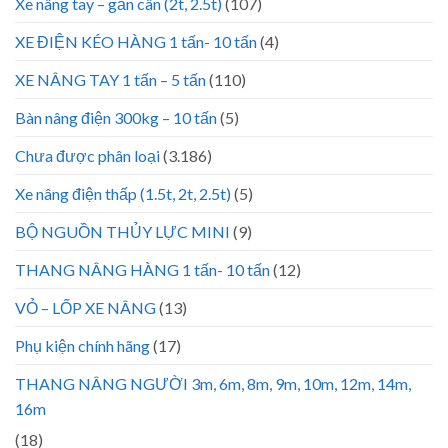
Xe nâng tay – gắn cân (2t, 2.5t)
(107)
XE ĐIỆN KÉO HÀNG 1 tấn- 10 tấn
(4)
XE NÂNG TAY 1 tấn – 5 tấn
(110)
Bàn nâng điện 300kg – 10 tấn
(5)
Chưa được phân loại
(3.186)
Xe nâng điện thấp (1.5t, 2t, 2.5t)
(5)
BỘ NGUỒN THỦY LỰC MINI
(9)
THANG NÂNG HÀNG 1 tấn- 10 tấn
(12)
VỎ – LỐP XE NÂNG
(13)
Phụ kiện chính hãng
(17)
THANG NÂNG NGƯỜI 3m, 6m, 8m, 9m, 10m, 12m, 14m,
16m
(18)