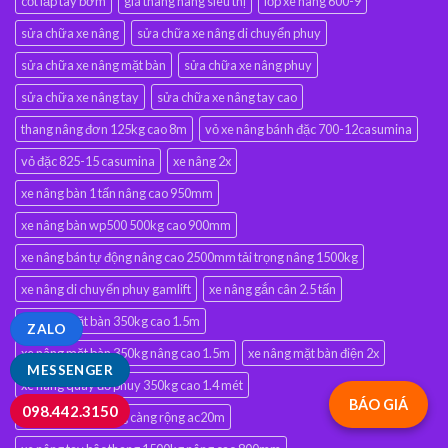
cốt lắp tay bơm
giá thang nâng siêu thị
lốp xe nâng 600-9
sửa chữa xe nâng
sửa chữa xe nâng di chuyển phuy
sửa chữa xe nâng mặt bàn
sửa chữa xe nâng phuy
sửa chữa xe nâng tay
sửa chữa xe nâng tay cao
thang nâng đơn 125kg cao 8m
vỏ xe nâng bánh đặc 700-12casumina
vỏ đặc 825-15 casumina
xe nâng 2x
xe nâng bàn 1 tấn nâng cao 950mm
xe nâng bàn wp500 500kg cao 900mm
xe nâng bán tự động nâng cao 2500mm tải trọng nâng 1500kg
xe nâng di chuyển phuy gamlift
xe nâng gắn cân 2.5 tấn
xe nâng mặt bàn 350kg cao 1.5m
ZALO
xe nâng mặt bàn 350kg nâng cao 1.5m
xe nâng mặt bàn điện 2x
MESSENGER
xe nâng quay đổ phuy 350kg cao 1.4 mét
BÁO GIÁ
098.442.3150
xe nâng tay 2000kg càng rộng ac20m