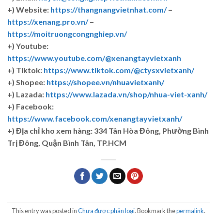
+) Website:
https://thangnangvietnhat.com/
–
https://xenang.pro.vn/
–
https://moitruongcongnghiep.vn/
+) Youtube:
https://www.youtube.com/@xenangtayvietxanh
+) Tiktok:
https://www.tiktok.com/@ctysxvietxanh/
+) Shopee:
https://shopee.vn/nhuavietxanh/
+) Lazada:
https://www.lazada.vn/shop/nhua-viet-xanh/
+) Facebook:
https://www.facebook.com/xenangtayvietxanh/
+)
Địa chỉ kho xem hàng: 334 Tân Hòa Đông, Phường Bình
Trị Đông, Quận Bình Tân, TP.HCM
This entry was posted in
Chưa được phân loại
. Bookmark the
permalink
.