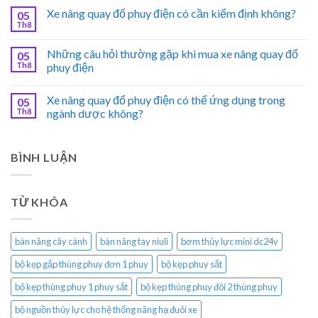
Xe nâng quay đổ phuy điện có cần kiểm định không?
05
Th8
Những câu hỏi thường gặp khi mua xe nâng quay đổ
05
Th8
phuy điện
Xe nâng quay đổ phuy điện có thể ứng dụng trong
05
Th8
ngành dược không?
BÌNH LUẬN
TỪ KHÓA
bàn nâng cây cành
bàn nâng tay niuli
bơm thủy lực mini dc24v
bộ kẹp gắp thùng phuy đơn 1 phuy
bộ kẹp phuy sắt
bộ kẹp thùng phuy 1 phuy sắt
bộ kẹp thùng phuy đôi 2 thùng phuy
bộ nguồn thủy lực cho hệ thống nâng hạ đuôi xe