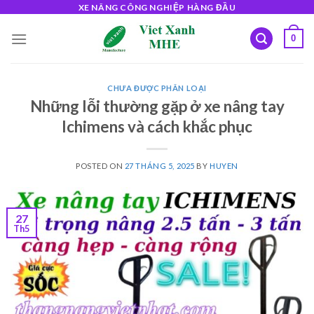
Skip
XE NÂNG CÔNG NGHIỆP HÀNG ĐẦU
to
0
content
CHƯA ĐƯỢC PHÂN LOẠI
Những lỗi thường gặp ở xe nâng tay
Ichimens và cách khắc phục
POSTED ON
27 THÁNG 5, 2025
BY
HUYEN
27
Th5