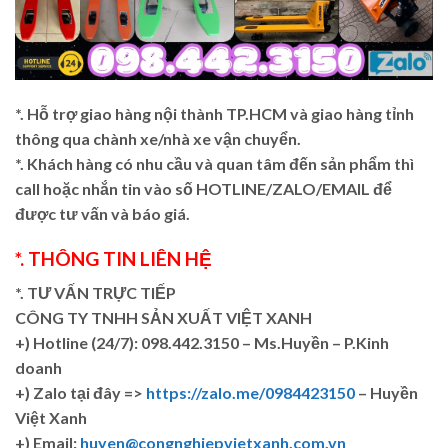
*. Hỗ trợ giao hàng nội thành TP.HCM và giao hàng tỉnh
thông qua chành xe/nhà xe vận chuyển.
*. Khách hàng có nhu cầu và quan tâm đến sản phẩm thì
call hoặc nhắn tin vào số HOTLINE/ZALO/EMAIL để
được tư vấn và báo giá.
*. THÔNG TIN LIÊN HỆ
*. TƯ VẤN TRỰC TIẾP
CÔNG TY TNHH SẢN XUẤT VIỆT XANH
+)
Hotline (24/7): 098.442.3150 – Ms.Huyền – P.Kinh
doanh
+)
Zalo tại đây =>
https://zalo.me/0984423150
– Huyền
Việt Xanh
+) Email:
huyen@congnghiepvietxanh.com.vn