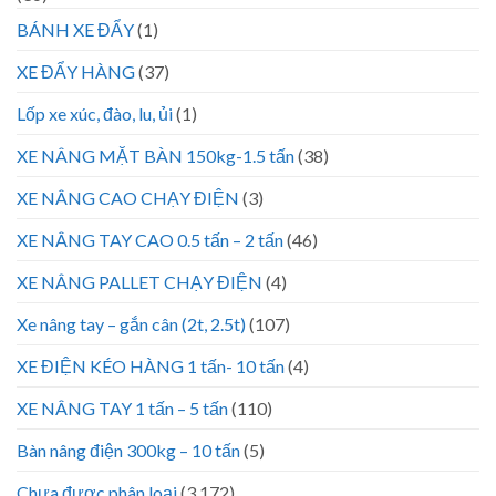
BÁNH XE ĐẨY
(1)
XE ĐẨY HÀNG
(37)
Lốp xe xúc, đào, lu, ủi
(1)
XE NÂNG MẶT BÀN 150kg-1.5 tấn
(38)
XE NÂNG CAO CHẠY ĐIỆN
(3)
XE NÂNG TAY CAO 0.5 tấn – 2 tấn
(46)
XE NÂNG PALLET CHẠY ĐIỆN
(4)
Xe nâng tay – gắn cân (2t, 2.5t)
(107)
XE ĐIỆN KÉO HÀNG 1 tấn- 10 tấn
(4)
XE NÂNG TAY 1 tấn – 5 tấn
(110)
Bàn nâng điện 300kg – 10 tấn
(5)
Chưa được phân loại
(3.172)