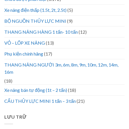
Xe nâng điện thấp (1.5t, 2t, 2.5t)
(5)
BỘ NGUỒN THỦY LỰC MINI
(9)
THANG NÂNG HÀNG 1 tấn- 10 tấn
(12)
VỎ – LỐP XE NÂNG
(13)
Phụ kiện chính hãng
(17)
THANG NÂNG NGƯỜI 3m, 6m, 8m, 9m, 10m, 12m, 14m,
16m
(18)
Xe nâng bán tự động (1t – 2 tấn)
(18)
CẨU THỦY LỰC MINI 1 tấn – 3 tấn
(21)
LƯU TRỮ