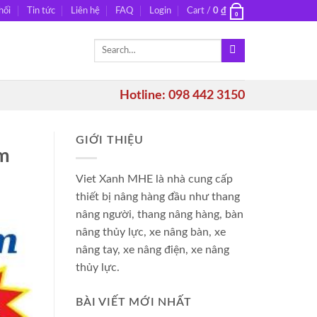
hối
Tin tức
Liên hệ
FAQ
Login
Cart /
0
₫
0
Search
for:
Hotline: 098 442 3150
GIỚI THIỆU
mm
Viet Xanh MHE là nhà cung cấp
thiết bị nâng hàng đầu như thang
nâng người, thang nâng hàng, bàn
nâng thủy lực, xe nâng bàn, xe
nâng tay, xe nâng điện, xe nâng
thủy lực.
BÀI VIẾT MỚI NHẤT