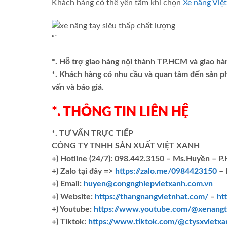
Khách hàng có thể yên tâm khi chọn
Xe nâng Việ
“`
*. Hỗ trợ giao hàng nội thành TP.HCM và giao hà
*. Khách hàng có nhu cầu và quan tâm đến sản 
vấn và báo giá.
*. THÔNG TIN LIÊN HỆ
*. TƯ VẤN TRỰC TIẾP
CÔNG TY TNHH SẢN XUẤT VIỆT XANH
+)
Hotline (24/7): 098.442.3150 – Ms.Huyền – P
+)
Zalo tại đây =>
https://zalo.me/0984423150
– 
+) Email:
huyen@congnghiepvietxanh.com.vn
+) Website:
https://thangnangvietnhat.com/
–
ht
+) Youtube:
https://www.youtube.com/@xenangt
+) Tiktok:
https://www.tiktok.com/@ctysxvietxa