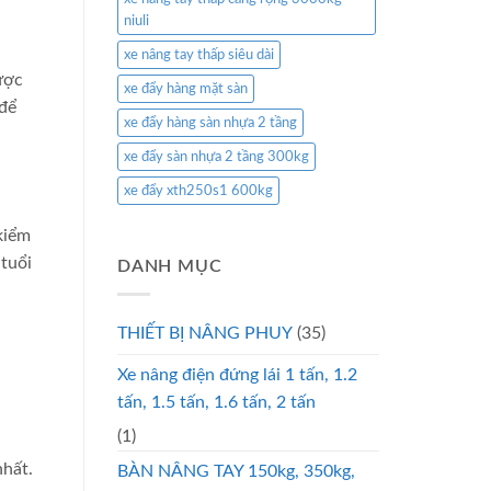
niuli
xe nâng tay thấp siêu dài
ược
xe đẩy hàng mặt sàn
 để
xe đẩy hàng sàn nhựa 2 tầng
xe đẩy sàn nhựa 2 tầng 300kg
xe đẩy xth250s1 600kg
kiểm
 tuổi
DANH MỤC
THIẾT BỊ NÂNG PHUY
(35)
Xe nâng điện đứng lái 1 tấn, 1.2
tấn, 1.5 tấn, 1.6 tấn, 2 tấn
(1)
nhất.
BÀN NÂNG TAY 150kg, 350kg,