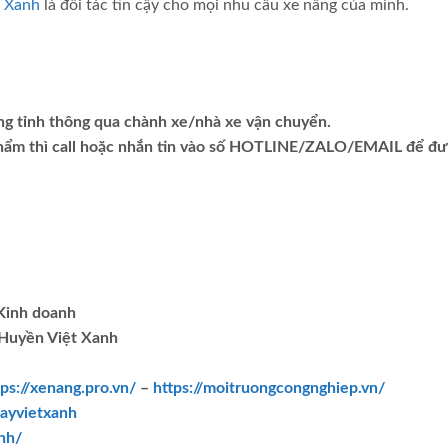
t Xanh
là đối tác tin cậy cho mọi nhu cầu xe nâng của mình.
ng tỉnh thông qua chành xe/nhà xe vận chuyển.
phẩm thì call hoặc nhắn tin vào số HOTLINE/ZALO/EMAIL để đ
.Kinh doanh
Huyền Việt Xanh
tps://xenang.pro.vn/
–
https://moitruongcongnghiep.vn/
ayvietxanh
nh/