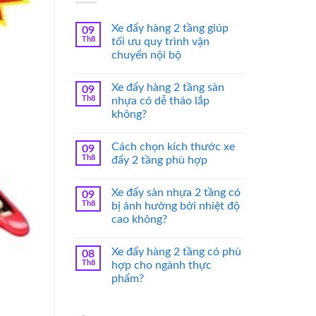
Xe đẩy hàng 2 tầng giúp
09
Th8
tối ưu quy trình vận
chuyển nội bộ
Xe đẩy hàng 2 tầng sàn
09
Th8
nhựa có dễ tháo lắp
không?
Cách chọn kích thước xe
09
Th8
đẩy 2 tầng phù hợp
Xe đẩy sàn nhựa 2 tầng có
09
Th8
bị ảnh hưởng bởi nhiệt độ
cao không?
Xe đẩy hàng 2 tầng có phù
08
Th8
hợp cho ngành thực
phẩm?