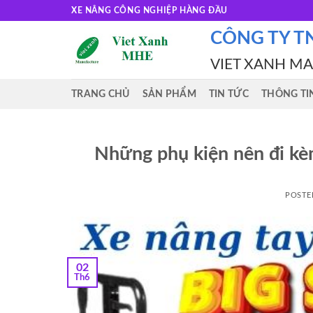
Skip
XE NÂNG CÔNG NGHIỆP HÀNG ĐẦU
to
CÔNG TY T
content
VIET XANH M
TRANG CHỦ
SẢN PHẨM
TIN TỨC
THÔNG TI
Những phụ kiện nên đi kè
POSTE
02
Th6