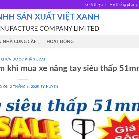
Giới thiệu
Hệ thống phân p
NHH SẢN XUẤT VIỆT XANH
ANUFACTURE COMPANY LIMITED
N NHÀ CUNG CẤP
HOẠT ĐỘNG
CHƯA ĐƯỢC PHÂN LOẠI
m khi mua xe nâng tay siêu thấp 51
D ON
2 THÁNG 6, 2025
BY
HUYEN