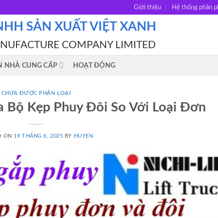
Giới thiệu
Hệ thống phân p
NHH SẢN XUẤT VIỆT XANH
ANUFACTURE COMPANY LIMITED
N NHÀ CUNG CẤP
HOẠT ĐỘNG
CHƯA ĐƯỢC PHÂN LOẠI
a Bộ Kẹp Phuy Đôi So Với Loại Đơn
D ON
19 THÁNG 6, 2025
BY
HUYEN