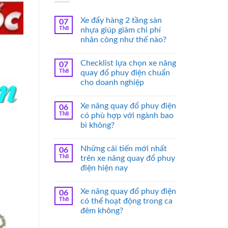
Xe đẩy hàng 2 tầng sàn
07
Th8
nhựa giúp giảm chi phí
nhân công như thế nào?
Checklist lựa chọn xe nâng
07
Th8
quay đổ phuy điện chuẩn
cho doanh nghiệp
Xe nâng quay đổ phuy điện
06
Th8
có phù hợp với ngành bao
bì không?
Những cải tiến mới nhất
06
Th8
trên xe nâng quay đổ phuy
điện hiện nay
Xe nâng quay đổ phuy điện
06
Th8
có thể hoạt động trong ca
đêm không?