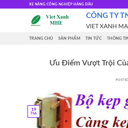
Skip
XE NÂNG CÔNG NGHIỆP HÀNG ĐẦU
to
CÔNG TY T
content
VIET XANH M
TRANG CHỦ
SẢN PHẨM
TIN TỨC
THÔNG TI
Ưu Điểm Vượt Trội Củ
POSTE
19
Th6