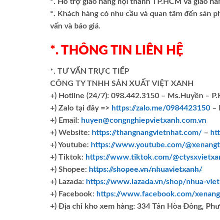
*. Hỗ trợ giao hàng nội thành TP.HCM và giao hà
*. Khách hàng có nhu cầu và quan tâm đến sản 
vấn và báo giá.
*. THÔNG TIN LIÊN HỆ
*. TƯ VẤN TRỰC TIẾP
CÔNG TY TNHH SẢN XUẤT VIỆT XANH
+)
Hotline (24/7): 098.442.3150 – Ms.Huyền – P
+)
Zalo tại đây =>
https://zalo.me/0984423150
– 
+) Email:
huyen@congnghiepvietxanh.com.vn
+) Website:
https://thangnangvietnhat.com/
–
ht
+) Youtube:
https://www.youtube.com/@xenangt
+) Tiktok:
https://www.tiktok.com/@ctysxvietxa
+) Shopee:
https://shopee.vn/nhuavietxanh/
+) Lazada:
https://www.lazada.vn/shop/nhua-vie
+) Facebook:
https://www.facebook.com/xenang
+)
Địa chỉ kho xem hàng: 334 Tân Hòa Đông, Ph