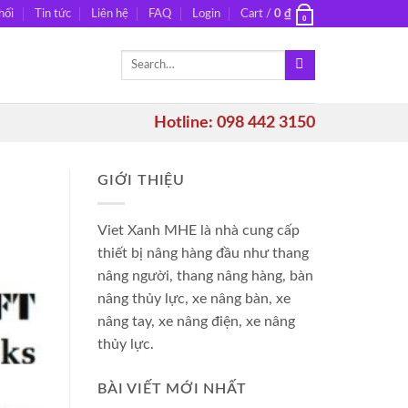
hối
Tin tức
Liên hệ
FAQ
Login
Cart /
0
₫
0
Search
for:
Hotline: 098 442 3150
GIỚI THIỆU
Viet Xanh MHE là nhà cung cấp
thiết bị nâng hàng đầu như thang
nâng người, thang nâng hàng, bàn
nâng thủy lực, xe nâng bàn, xe
nâng tay, xe nâng điện, xe nâng
thủy lực.
BÀI VIẾT MỚI NHẤT