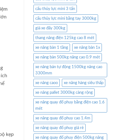
kiệm
cẩu thủy lực mini 3 tấn
lớn
cẩu thủy lực mini bằng tay 3000kg
giá xe đẩy 300kg
thang nâng điện 125kg cao 8 mét
xe nâng bàn 1 tầng
xe nâng bàn 1x
xe nâng bàn 500kg nâng cao 0.9 mét
xe nâng bán tự động 1500kg nâng cao
ng
3300mm
 ích
hể
xe nâng caoo
xe nâng hàng siêu thấp
xe nâng pallet 3000kg càng rộng
xe nâng quay đổ phuy bằng điện cao 1.6
mét
xe nâng quay đổ phuy cao 1.4m
xe nâng quay đổ phuy giá rẻ
 bộ kẹp
xe nâng quay đổ phuy điện 500kg nâng