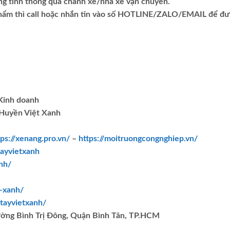
ng tỉnh thông qua chành xe/nhà xe vận chuyển.
phẩm thì call hoặc nhắn tin vào số HOTLINE/ZALO/EMAIL để đ
.Kinh doanh
Huyền Việt Xanh
tps://xenang.pro.vn/
–
https://moitruongcongnghiep.vn/
ayvietxanh
nh/
t-xanh/
tayvietxanh/
ường Bình Trị Đông, Quận Bình Tân, TP.HCM