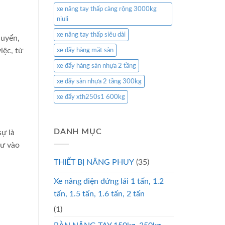
xe nâng tay thấp càng rộng 3000kg
niuli
xe nâng tay thấp siêu dài
huyển,
iệc, từ
xe đẩy hàng mặt sàn
xe đẩy hàng sàn nhựa 2 tầng
xe đẩy sàn nhựa 2 tầng 300kg
xe đẩy xth250s1 600kg
DANH MỤC
sự là
tư vào
THIẾT BỊ NÂNG PHUY
(35)
Xe nâng điện đứng lái 1 tấn, 1.2
tấn, 1.5 tấn, 1.6 tấn, 2 tấn
(1)