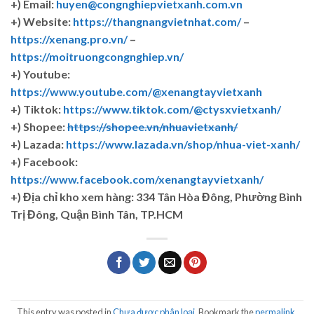
+) Email:
huyen@congnghiepvietxanh.com.vn
+) Website:
https://thangnangvietnhat.com/
–
https://xenang.pro.vn/
–
https://moitruongcongnghiep.vn/
+) Youtube:
https://www.youtube.com/@xenangtayvietxanh
+) Tiktok:
https://www.tiktok.com/@ctysxvietxanh/
+) Shopee:
https://shopee.vn/nhuavietxanh/
+) Lazada:
https://www.lazada.vn/shop/nhua-viet-xanh/
+) Facebook:
https://www.facebook.com/xenangtayvietxanh/
+)
Địa chỉ kho xem hàng: 334 Tân Hòa Đông, Phường Bình
Trị Đông, Quận Bình Tân, TP.HCM
This entry was posted in
Chưa được phân loại
. Bookmark the
permalink
.