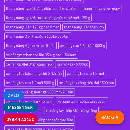
thang nâng người bằng điện trục đơn cao 8m
thang nâng người gopy
thang nâng người trục rút bằng điện cao 8 mét 125kg
thang nâng điện 125 kg cao 8 mét
thang nâng điện trục đơn
thang nâng điện trục đơn 125 kg cao 8m
thang nâng điện đơn cao 8 mét
xe nâng cao 1.6m tải 1000kg
xe nâng mặt bàn con lăn 350kg cao 1300mm
xe nâng pallet 3 tấn càng hẹp
xe nâng tay 5000kg
xe nâng tay bậc thang chữ X 1.5 tấn
xe nâng tay cao 1.2 mét
xe nâng tay cao 1.2 mét 500kg
xe nâng tay càng siêu dài 1500mm
xe nâng tay càng siêu ngắn 800mm 2.5 tấn
ZALO
xe nâng tay mạ kẽm không gỉ
xe nâng tay thấp 2.5 tấn ac25m
MESSENGER
xe nâng tay thấp 5 tấn
xe nâng tay thấp 5 tấn càng rộng
BÁO GIÁ
098.442.3150
xe nâng tay thấp 3000kg càng rộng ac30m
xe nâng tay thấp 5000kg càng rộng ac50m