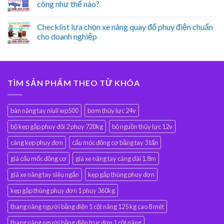
công như thế nào?
Checklist lựa chọn xe nâng quay đổ phuy điện chuẩn
cho doanh nghiệp
TÌM SẢN PHẨM THEO TỪ KHÓA
bàn nâng tay niuli wp500
bơm thủy lực 24v
bộ kẹp gắp phuy đôi 2 phuy 720kg
bộ nguồn thủy lực 12v
càng kẹp phuy đơn
cẩu móc động cơ bằng tay 3 tấn
giá cẩu mốc động cơ
giá xe nâng tay càng dài 1.8m
giá xe nâng tay siêu ngắn
kẹp gắp thùng phuy đơn
kẹp gắp thùng phuy đơn 1 phuy 360kg
thang nâng người bằng điện 1 cột nâng 125 kg cao 8 mét
thang nâng người bằng điện trục đơn 1 cột nâng