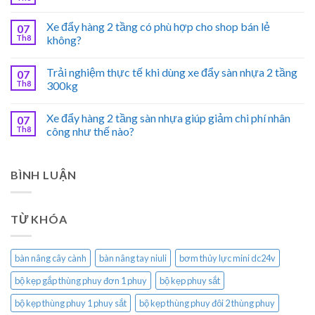
Xe đẩy hàng 2 tầng có phù hợp cho shop bán lẻ
07
Th8
không?
Trải nghiệm thực tế khi dùng xe đẩy sàn nhựa 2 tầng
07
Th8
300kg
Xe đẩy hàng 2 tầng sàn nhựa giúp giảm chi phí nhân
07
Th8
công như thế nào?
BÌNH LUẬN
TỪ KHÓA
bàn nâng cây cành
bàn nâng tay niuli
bơm thủy lực mini dc24v
bộ kẹp gắp thùng phuy đơn 1 phuy
bộ kẹp phuy sắt
bộ kẹp thùng phuy 1 phuy sắt
bộ kẹp thùng phuy đôi 2 thùng phuy