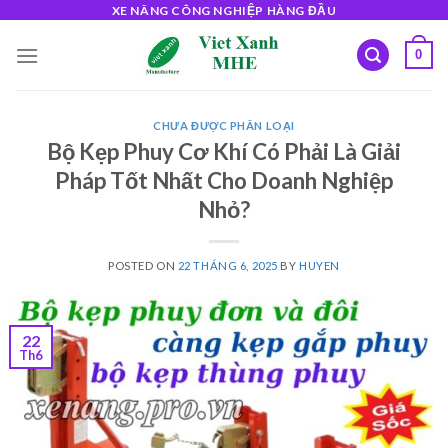
Skip
XE NÂNG CÔNG NGHIỆP HÀNG ĐẦU
to
0
content
CHƯA ĐƯỢC PHÂN LOẠI
Bộ Kẹp Phuy Cơ Khí Có Phải Là Giải
Pháp Tốt Nhất Cho Doanh Nghiệp
Nhỏ?
POSTED ON
22 THÁNG 6, 2025
BY
HUYEN
22
Th6