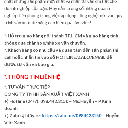
nhật những sản phẩm mới nhất và nhận tư vấn chi tiết cho
doanh nghiệp của bạn. Hãy nằm trong số những doanh
nghiệp tiên phong trong việc áp dụng công nghệ mới vào quy
trình sản xuất để nâng cao hiệu quả làm việc!
*. Hỗ trợ giao hàng nội thành TP.HCM và giao hàng tỉnh
thông qua chành xe/nhà xe vận chuyển.
*. Khách hàng có nhu cầu và quan tâm đến sản phẩm thì
call hoặc nhắn tin vào số HOTLINE/ZALO/EMAIL để
được tư vấn và báo giá.
*. THÔNG TIN LIÊN HỆ
*. TƯ VẤN TRỰC TIẾP
CÔNG TY TNHH SẢN XUẤT VIỆT XANH
+)
Hotline (24/7): 098.442.3150 – Ms.Huyền – P.Kinh
doanh
+)
Zalo tại đây =>
https://zalo.me/0984423150
– Huyền
Việt Xanh