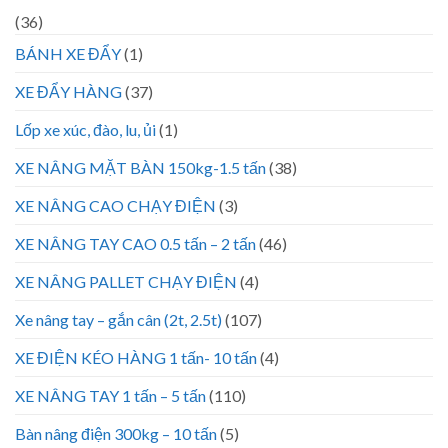
(36)
BÁNH XE ĐẨY
(1)
XE ĐẨY HÀNG
(37)
Lốp xe xúc, đào, lu, ủi
(1)
XE NÂNG MẶT BÀN 150kg-1.5 tấn
(38)
XE NÂNG CAO CHẠY ĐIỆN
(3)
XE NÂNG TAY CAO 0.5 tấn – 2 tấn
(46)
XE NÂNG PALLET CHẠY ĐIỆN
(4)
Xe nâng tay – gắn cân (2t, 2.5t)
(107)
XE ĐIỆN KÉO HÀNG 1 tấn- 10 tấn
(4)
XE NÂNG TAY 1 tấn – 5 tấn
(110)
Bàn nâng điện 300kg – 10 tấn
(5)