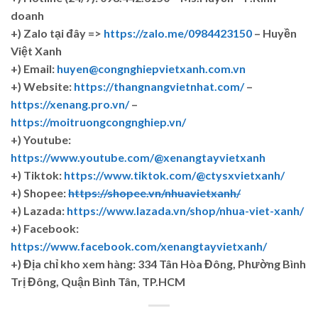
doanh
+)
Zalo tại đây =>
https://zalo.me/0984423150
– Huyền
Việt Xanh
+) Email:
huyen@congnghiepvietxanh.com.vn
+) Website:
https://thangnangvietnhat.com/
–
https://xenang.pro.vn/
–
https://moitruongcongnghiep.vn/
+) Youtube:
https://www.youtube.com/@xenangtayvietxanh
+) Tiktok:
https://www.tiktok.com/@ctysxvietxanh/
+) Shopee:
https://shopee.vn/nhuavietxanh/
+) Lazada:
https://www.lazada.vn/shop/nhua-viet-xanh/
+) Facebook:
https://www.facebook.com/xenangtayvietxanh/
+)
Địa chỉ kho xem hàng: 334 Tân Hòa Đông, Phường Bình
Trị Đông, Quận Bình Tân, TP.HCM