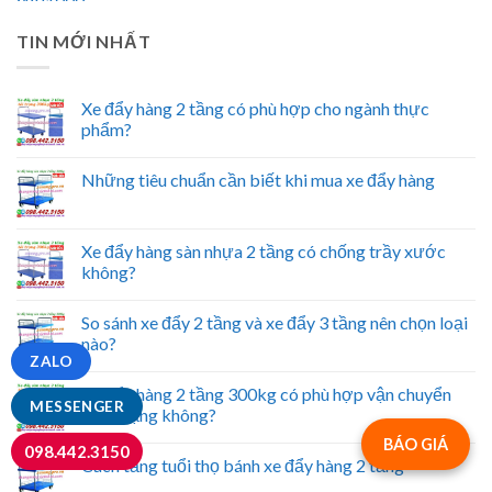
TIN MỚI NHẤT
Xe đẩy hàng 2 tầng có phù hợp cho ngành thực
phẩm?
Những tiêu chuẩn cần biết khi mua xe đẩy hàng
Xe đẩy hàng sàn nhựa 2 tầng có chống trầy xước
không?
So sánh xe đẩy 2 tầng và xe đẩy 3 tầng nên chọn loại
nào?
ZALO
Xe đẩy hàng 2 tầng 300kg có phù hợp vận chuyển
MESSENGER
hàng nặng không?
BÁO GIÁ
098.442.3150
Cách tăng tuổi thọ bánh xe đẩy hàng 2 tầng