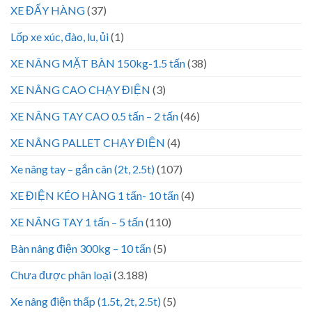
XE ĐẨY HÀNG
(37)
Lốp xe xúc, đào, lu, ủi
(1)
XE NÂNG MẶT BÀN 150kg-1.5 tấn
(38)
XE NÂNG CAO CHẠY ĐIỆN
(3)
XE NÂNG TAY CAO 0.5 tấn – 2 tấn
(46)
XE NÂNG PALLET CHẠY ĐIỆN
(4)
Xe nâng tay – gắn cân (2t, 2.5t)
(107)
XE ĐIỆN KÉO HÀNG 1 tấn- 10 tấn
(4)
XE NÂNG TAY 1 tấn – 5 tấn
(110)
Bàn nâng điện 300kg – 10 tấn
(5)
Chưa được phân loại
(3.188)
Xe nâng điện thấp (1.5t, 2t, 2.5t)
(5)