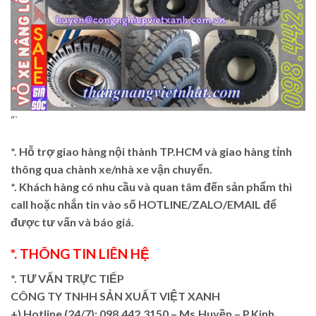
“`
*. Hỗ trợ giao hàng nội thành TP.HCM và giao hàng tỉnh
thông qua chành xe/nhà xe vận chuyển.
*. Khách hàng có nhu cầu và quan tâm đến sản phẩm thì
call hoặc nhắn tin vào số HOTLINE/ZALO/EMAIL để
được tư vấn và báo giá.
*. THÔNG TIN LIÊN HỆ
*. TƯ VẤN TRỰC TIẾP
CÔNG TY TNHH SẢN XUẤT VIỆT XANH
+)
Hotline (24/7): 098.442.3150 – Ms.Huyền – P.Kinh