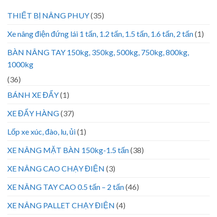
THIẾT BỊ NÂNG PHUY
(35)
Xe nâng điện đứng lái 1 tấn, 1.2 tấn, 1.5 tấn, 1.6 tấn, 2 tấn
(1)
BÀN NÂNG TAY 150kg, 350kg, 500kg, 750kg, 800kg,
1000kg
(36)
BÁNH XE ĐẨY
(1)
XE ĐẨY HÀNG
(37)
Lốp xe xúc, đào, lu, ủi
(1)
XE NÂNG MẶT BÀN 150kg-1.5 tấn
(38)
XE NÂNG CAO CHẠY ĐIỆN
(3)
XE NÂNG TAY CAO 0.5 tấn – 2 tấn
(46)
XE NÂNG PALLET CHẠY ĐIỆN
(4)