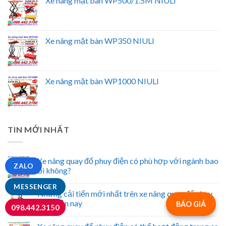
Xe nâng mặt bàn WP500/1.5M NIULI
Xe nâng mặt bàn WP350 NIULI
Xe nâng mặt bàn WP1000 NIULI
TIN MỚI NHẤT
Xe nâng quay đổ phuy điện có phù hợp với ngành bao
ZALO
bì không?
MESSENGER
Những cải tiến mới nhất trên xe nâng quay đổ phuy
điện hiện nay
BÁO GIÁ
098.442.3150