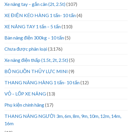
Xe nâng tay – gắn cân (2t, 2.5t)
(107)
XE ĐIỆN KÉO HÀNG 1 tấn- 10 tấn
(4)
XE NÂNG TAY 1 tấn – 5 tấn
(110)
Bàn nâng điện 300kg – 10 tấn
(5)
Chưa được phân loại
(3.176)
Xe nâng điện thấp (1.5t, 2t, 2.5t)
(5)
BỘ NGUỒN THỦY LỰC MINI
(9)
THANG NÂNG HÀNG 1 tấn- 10 tấn
(12)
VỎ – LỐP XE NÂNG
(13)
Phụ kiện chính hãng
(17)
THANG NÂNG NGƯỜI 3m, 6m, 8m, 9m, 10m, 12m, 14m,
16m