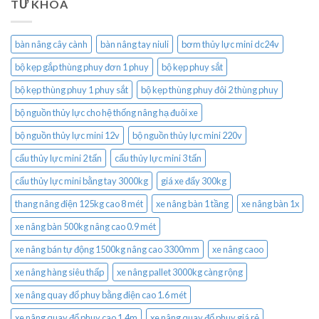
TỪ KHÓA
bàn nâng cây cành
bàn nâng tay niuli
bơm thủy lực mini dc24v
bộ kẹp gắp thùng phuy đơn 1 phuy
bộ kẹp phuy sắt
bộ kẹp thùng phuy 1 phuy sắt
bộ kẹp thùng phuy đôi 2 thùng phuy
bộ nguồn thủy lực cho hệ thống nâng hạ đuôi xe
bộ nguồn thủy lực mini 12v
bộ nguồn thủy lực mini 220v
cẩu thủy lực mini 2 tấn
cẩu thủy lực mini 3 tấn
cẩu thủy lực mini bằng tay 3000kg
giá xe đẩy 300kg
thang nâng điện 125kg cao 8 mét
xe nâng bàn 1 tầng
xe nâng bàn 1x
xe nâng bàn 500kg nâng cao 0.9 mét
xe nâng bán tự động 1500kg nâng cao 3300mm
xe nâng caoo
xe nâng hàng siêu thấp
xe nâng pallet 3000kg càng rộng
xe nâng quay đổ phuy bằng điện cao 1.6 mét
xe nâng quay đổ phuy cao 1.4m
xe nâng quay đổ phuy giá rẻ