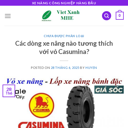
Skip
XE NÂNG CÔNG NGHIỆP HÀNG ĐẦU
to
0
content
CHƯA ĐƯỢC PHÂN LOẠI
Các dòng xe nâng nào tương thích
với vỏ Casumina?
POSTED ON
28 THÁNG 6, 2025
BY
HUYEN
28
Th6