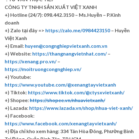
CÔNG TY TNHH SẢN XUẤT VIỆT XANH
+)
Hotline (24/7): 098.442.3150 – Ms.Huyền – P.Kinh
doanh
+)
Zalo tại đây =>
https://zalo.me/0984423150
– Huyền
Việt Xanh
+) Email:
huyen@congnghiepvietxanh.com.vn
+) Website:
https://thangnangvietnhat.com/
–
https://xenang.pro.vn/
–
https://moitruongcongnghiep.vn/
+) Youtube:
https://www.youtube.com/@xenangtayvietxanh
+) Tiktok:
https://www.tiktok.com/@ctysxvietxanh/
+) Shopee:
https://shopee.vn/nhuavietxanh/
+) Lazada:
https://www.lazada.vn/shop/nhua-viet-xanh/
+) Facebook:
https://www.facebook.com/xenangtayvietxanh/
+)
Địa chỉ kho xem hàng: 334 Tân Hòa Đông, Phường Bình
Trị Đông, Quận Bình Tân, TP.HCM