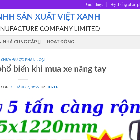
Giới thiệu
Hệ thống phân p
NHH SẢN XUẤT VIỆT XANH
ANUFACTURE COMPANY LIMITED
N NHÀ CUNG CẤP
HOẠT ĐỘNG
CHƯA ĐƯỢC PHÂN LOẠI
hổ biến khi mua xe nâng tay
D ON
7 THÁNG 7, 2025
BY
HUYEN