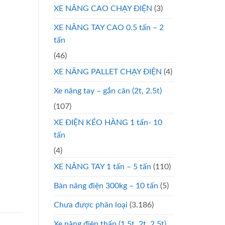
XE NÂNG CAO CHẠY ĐIỆN
(3)
XE NÂNG TAY CAO 0.5 tấn – 2
tấn
(46)
XE NÂNG PALLET CHẠY ĐIỆN
(4)
Xe nâng tay – gắn cân (2t, 2.5t)
(107)
XE ĐIỆN KÉO HÀNG 1 tấn- 10
tấn
(4)
XE NÂNG TAY 1 tấn – 5 tấn
(110)
Bàn nâng điện 300kg – 10 tấn
(5)
Chưa được phân loại
(3.186)
Xe nâng điện thấp (1.5t, 2t, 2.5t)