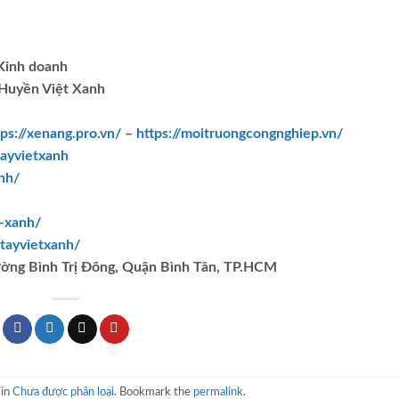
.Kinh doanh
Huyền Việt Xanh
tps://xenang.pro.vn/
–
https://moitruongcongnghiep.vn/
ayvietxanh
nh/
t-xanh/
tayvietxanh/
ường Bình Trị Đông, Quận Bình Tân, TP.HCM
 in
Chưa được phân loại
. Bookmark the
permalink
.