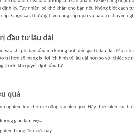
 chế độ bảo trì và bảo dưỡng của sản phẩm. Để xe nâng hoạt đ
rì định kỳ. Tuy nhiên, sẽ khó khăn cho bạn nếu không biết cách t
 cấp. Chọn các thương hiệu cung cấp dịch vụ bảo trì chuyên ngh
rị đầu tư lâu dài
ìn vào chi phí ban đầu mà không tính đến giá trị lâu dài. Một chi
 trì hơn sẽ mang lại lợi ích kinh tế lâu dài hơn so với chiếc xe 
g trước khi quyết định đầu tư.
ệu quả
inh nghiệm lựa chọn xe nâng tay hiệu quả. Hãy thực hiện các bư
không gian làm việc.
ghiệm trong lĩnh vực này.