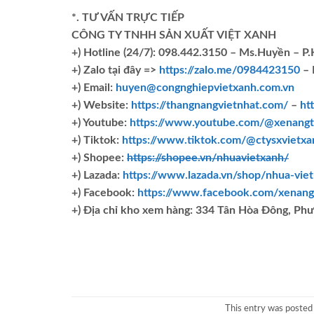
*. TƯ VẤN TRỰC TIẾP
CÔNG TY TNHH SẢN XUẤT VIỆT XANH
+)
Hotline (24/7): 098.442.3150 – Ms.Huyền – P
+)
Zalo tại đây =>
https://zalo.me/0984423150
– 
+) Email:
huyen@congnghiepvietxanh.com.vn
+) Website:
https://thangnangvietnhat.com/
–
ht
+) Youtube:
https://www.youtube.com/@xenangt
+) Tiktok:
https://www.tiktok.com/@ctysxvietxa
+) Shopee:
https://shopee.vn/nhuavietxanh/
+) Lazada:
https://www.lazada.vn/shop/nhua-vie
+) Facebook:
https://www.facebook.com/xenang
+)
Địa chỉ kho xem hàng: 334 Tân Hòa Đông, Ph
This entry was posted