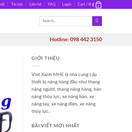
hối
Tin tức
Liên hệ
FAQ
Login
Cart /
0
₫
0
Search
for:
Hotline: 098 442 3150
GIỚI THIỆU
Viet Xanh MHE là nhà cung cấp
thiết bị nâng hàng đầu như thang
nâng người, thang nâng hàng, bàn
nâng thủy lực, xe nâng bàn, xe
nâng tay, xe nâng điện, xe nâng
thủy lực.
BÀI VIẾT MỚI NHẤT