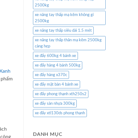
2500kg
xe nâng tay thấp mạ kẽm không gỉ
2500kg
xe nâng tay thấp siêu dài 1.5 mét
xe nâng tay thấp thân mạ kẽm 2500kg
càng hẹp
xe đẩy 600kg 4 bánh xe
xe đẩy hàng 4 bánh 500kg
 Xanh
xe đẩy hàng x370c
n phẩm
xe đẩy mặt bàn 4 bánh xe
xe đẩy phong thạnh xth250s2
xe đẩy sàn nhựa 300kg
xe đẩy xtl130ds phong thạnh
ách
DANH MỤC
 công