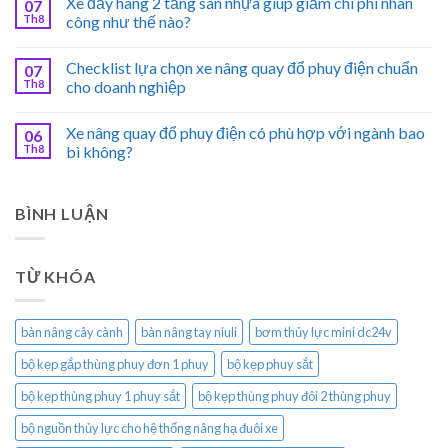
Xe đẩy hàng 2 tầng sàn nhựa giúp giảm chi phí nhân
07
Th8
công như thế nào?
Checklist lựa chọn xe nâng quay đổ phuy điện chuẩn
07
Th8
cho doanh nghiệp
Xe nâng quay đổ phuy điện có phù hợp với ngành bao
06
Th8
bì không?
BÌNH LUẬN
TỪ KHÓA
bàn nâng cây cành
bàn nâng tay niuli
bơm thủy lực mini dc24v
bộ kẹp gắp thùng phuy đơn 1 phuy
bộ kẹp phuy sắt
bộ kẹp thùng phuy 1 phuy sắt
bộ kẹp thùng phuy đôi 2 thùng phuy
bộ nguồn thủy lực cho hệ thống nâng hạ đuôi xe