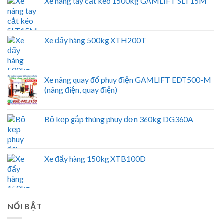
Xe nâng tay cắt kéo 1500kg GAMLIFT SLT15M
Xe đẩy hàng 500kg XTH200T
Xe nâng quay đổ phuy điện GAMLIFT EDT500-M
(nâng điện, quay điện)
Bộ kẹp gắp thùng phuy đơn 360kg DG360A
Xe đẩy hàng 150kg XTB100D
NỔI BẬT