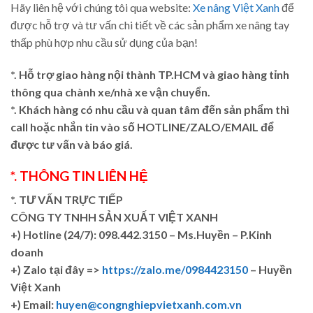
Hãy liên hệ với chúng tôi qua website:
Xe nâng Việt Xanh
để
được hỗ trợ và tư vấn chi tiết về các sản phẩm xe nâng tay
thấp phù hợp nhu cầu sử dụng của bạn!
*. Hỗ trợ giao hàng nội thành TP.HCM và giao hàng tỉnh
thông qua chành xe/nhà xe vận chuyển.
*. Khách hàng có nhu cầu và quan tâm đến sản phẩm thì
call hoặc nhắn tin vào số HOTLINE/ZALO/EMAIL để
được tư vấn và báo giá.
*. THÔNG TIN LIÊN HỆ
*. TƯ VẤN TRỰC TIẾP
CÔNG TY TNHH SẢN XUẤT VIỆT XANH
+)
Hotline (24/7): 098.442.3150 – Ms.Huyền – P.Kinh
doanh
+)
Zalo tại đây =>
https://zalo.me/0984423150
– Huyền
Việt Xanh
+) Email:
huyen@congnghiepvietxanh.com.vn