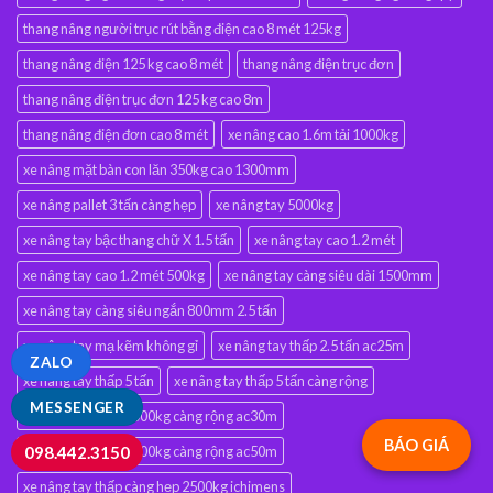
thang nâng người trục rút bằng điện cao 8 mét 125kg
thang nâng điện 125 kg cao 8 mét
thang nâng điện trục đơn
thang nâng điện trục đơn 125 kg cao 8m
thang nâng điện đơn cao 8 mét
xe nâng cao 1.6m tải 1000kg
xe nâng mặt bàn con lăn 350kg cao 1300mm
xe nâng pallet 3 tấn càng hẹp
xe nâng tay 5000kg
xe nâng tay bậc thang chữ X 1.5 tấn
xe nâng tay cao 1.2 mét
xe nâng tay cao 1.2 mét 500kg
xe nâng tay càng siêu dài 1500mm
xe nâng tay càng siêu ngắn 800mm 2.5 tấn
xe nâng tay mạ kẽm không gỉ
xe nâng tay thấp 2.5 tấn ac25m
ZALO
xe nâng tay thấp 5 tấn
xe nâng tay thấp 5 tấn càng rộng
MESSENGER
xe nâng tay thấp 3000kg càng rộng ac30m
BÁO GIÁ
098.442.3150
xe nâng tay thấp 5000kg càng rộng ac50m
xe nâng tay thấp càng hẹp 2500kg ichimens