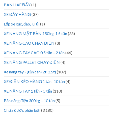
BÁNH XE ĐẨY
(1)
XE ĐẨY HÀNG
(37)
Lốp xe xúc, đào, lu, ủi
(1)
XE NÂNG MẶT BÀN 150kg-1.5 tấn
(38)
XE NÂNG CAO CHẠY ĐIỆN
(3)
XE NÂNG TAY CAO 0.5 tấn – 2 tấn
(46)
XE NÂNG PALLET CHẠY ĐIỆN
(4)
Xe nâng tay – gắn cân (2t, 2.5t)
(107)
XE ĐIỆN KÉO HÀNG 1 tấn- 10 tấn
(4)
XE NÂNG TAY 1 tấn – 5 tấn
(110)
Bàn nâng điện 300kg – 10 tấn
(5)
Chưa được phân loại
(3.180)