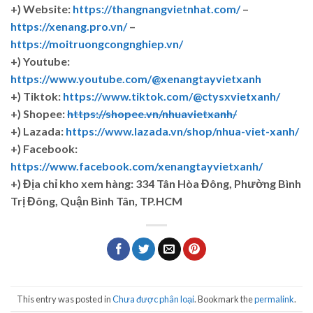
+) Website:
https://thangnangvietnhat.com/
–
https://xenang.pro.vn/
–
https://moitruongcongnghiep.vn/
+) Youtube:
https://www.youtube.com/@xenangtayvietxanh
+) Tiktok:
https://www.tiktok.com/@ctysxvietxanh/
+) Shopee:
https://shopee.vn/nhuavietxanh/
+) Lazada:
https://www.lazada.vn/shop/nhua-viet-xanh/
+) Facebook:
https://www.facebook.com/xenangtayvietxanh/
+)
Địa chỉ kho xem hàng: 334 Tân Hòa Đông, Phường Bình
Trị Đông, Quận Bình Tân, TP.HCM
This entry was posted in
Chưa được phân loại
. Bookmark the
permalink
.