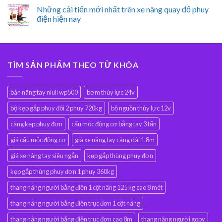
Những cải tiến mới nhất trên xe nâng quay đổ phuy
điện hiện nay
TÌM SẢN PHẨM THEO TỪ KHÓA
bàn nâng tay niuli wp500
bơm thủy lực 24v
bộ kẹp gắp phuy đôi 2 phuy 720kg
bộ nguồn thủy lực 12v
càng kẹp phuy đơn
cẩu móc động cơ bằng tay 3 tấn
giá cẩu mốc động cơ
giá xe nâng tay càng dài 1.8m
giá xe nâng tay siêu ngắn
kẹp gắp thùng phuy đơn
kẹp gắp thùng phuy đơn 1 phuy 360kg
thang nâng người bằng điện 1 cột nâng 125 kg cao 8 mét
thang nâng người bằng điện trục đơn 1 cột nâng
thang nâng người bằng điện trục đơn cao 8m
thang nâng người gopy