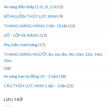
Xe nâng điện thấp (1.5t, 2t, 2.5t)
(5)
BỘ NGUỒN THỦY LỰC MINI
(9)
THANG NÂNG HÀNG 1 tấn- 10 tấn
(12)
VỎ – LỐP XE NÂNG
(13)
Phụ kiện chính hãng
(17)
THANG NÂNG NGƯỜI 3m, 6m, 8m, 9m, 10m, 12m, 14m,
16m
(18)
Xe nâng bán tự động (1t – 2 tấn)
(18)
CẨU THỦY LỰC MINI 1 tấn – 3 tấn
(21)
LƯU TRỮ