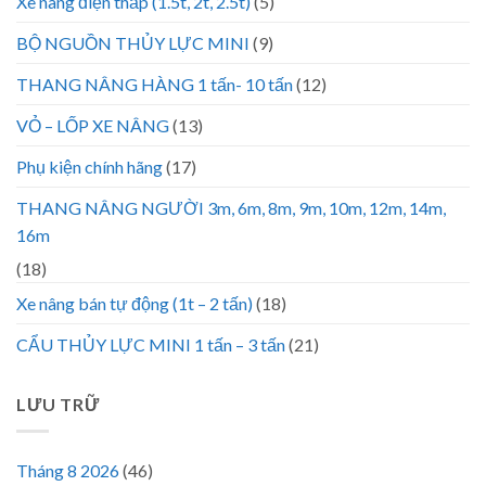
Xe nâng điện thấp (1.5t, 2t, 2.5t)
(5)
BỘ NGUỒN THỦY LỰC MINI
(9)
THANG NÂNG HÀNG 1 tấn- 10 tấn
(12)
VỎ – LỐP XE NÂNG
(13)
Phụ kiện chính hãng
(17)
THANG NÂNG NGƯỜI 3m, 6m, 8m, 9m, 10m, 12m, 14m,
16m
(18)
Xe nâng bán tự động (1t – 2 tấn)
(18)
CẨU THỦY LỰC MINI 1 tấn – 3 tấn
(21)
LƯU TRỮ
Tháng 8 2026
(46)