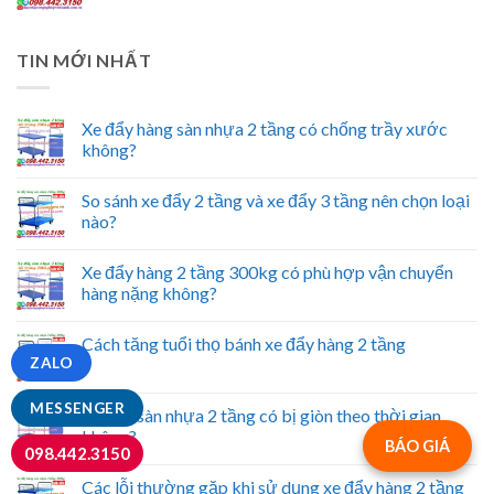
TIN MỚI NHẤT
Xe đẩy hàng sàn nhựa 2 tầng có chống trầy xước
không?
So sánh xe đẩy 2 tầng và xe đẩy 3 tầng nên chọn loại
nào?
Xe đẩy hàng 2 tầng 300kg có phù hợp vận chuyển
hàng nặng không?
Cách tăng tuổi thọ bánh xe đẩy hàng 2 tầng
ZALO
MESSENGER
Xe đẩy sàn nhựa 2 tầng có bị giòn theo thời gian
không?
BÁO GIÁ
098.442.3150
Các lỗi thường gặp khi sử dụng xe đẩy hàng 2 tầng