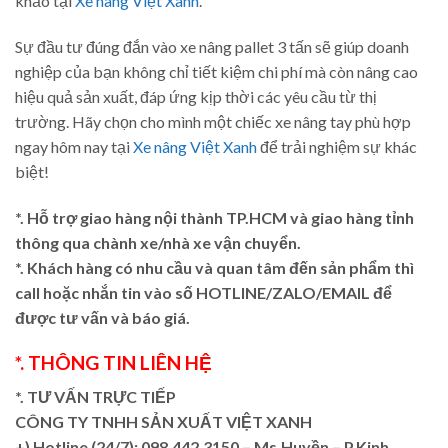
khảo tại
Xe nâng Việt Xanh
.
Sự đầu tư đúng đắn vào xe nâng pallet 3 tấn sẽ giúp doanh
nghiệp của bạn không chỉ tiết kiệm chi phí mà còn nâng cao
hiệu quả sản xuất, đáp ứng kịp thời các yêu cầu từ thị
trường. Hãy chọn cho mình một chiếc xe nâng tay phù hợp
ngay hôm nay tại
Xe nâng Việt Xanh
để trải nghiệm sự khác
biệt!
*. Hỗ trợ giao hàng nội thành TP.HCM và giao hàng tỉnh
thông qua chành xe/nhà xe vận chuyển.
*. Khách hàng có nhu cầu và quan tâm đến sản phẩm thì
call hoặc nhắn tin vào số HOTLINE/ZALO/EMAIL để
được tư vấn và báo giá.
*. THÔNG TIN LIÊN HỆ
*. TƯ VẤN TRỰC TIẾP
CÔNG TY TNHH SẢN XUẤT VIỆT XANH
+)
Hotline (24/7): 098.442.3150 – Ms.Huyền – P.Kinh