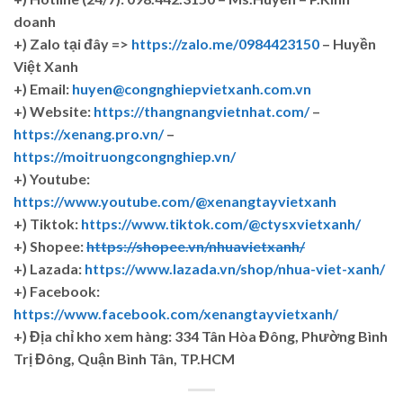
doanh
+)
Zalo tại đây =>
https://zalo.me/0984423150
– Huyền
Việt Xanh
+) Email:
huyen@congnghiepvietxanh.com.vn
+) Website:
https://thangnangvietnhat.com/
–
https://xenang.pro.vn/
–
https://moitruongcongnghiep.vn/
+) Youtube:
https://www.youtube.com/@xenangtayvietxanh
+) Tiktok:
https://www.tiktok.com/@ctysxvietxanh/
+) Shopee:
https://shopee.vn/nhuavietxanh/
+) Lazada:
https://www.lazada.vn/shop/nhua-viet-xanh/
+) Facebook:
https://www.facebook.com/xenangtayvietxanh/
+)
Địa chỉ kho xem hàng: 334 Tân Hòa Đông, Phường Bình
Trị Đông, Quận Bình Tân, TP.HCM