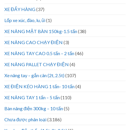
XE ĐẨY HÀNG
(37)
Lốp xe xúc, đào, lu, ủi
(1)
XE NÂNG MẶT BÀN 150kg-1.5 tấn
(38)
XE NÂNG CAO CHẠY ĐIỆN
(3)
XE NÂNG TAY CAO 0.5 tấn – 2 tấn
(46)
XE NÂNG PALLET CHẠY ĐIỆN
(4)
Xe nâng tay – gắn cân (2t, 2.5t)
(107)
XE ĐIỆN KÉO HÀNG 1 tấn- 10 tấn
(4)
XE NÂNG TAY 1 tấn – 5 tấn
(110)
Bàn nâng điện 300kg – 10 tấn
(5)
Chưa được phân loại
(3.186)