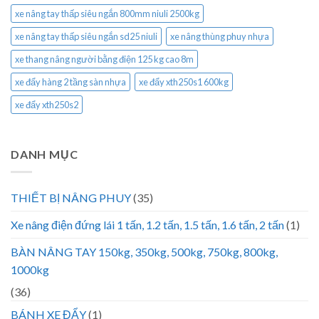
xe nâng tay thấp siêu ngắn 800mm niuli 2500kg
xe nâng tay thấp siêu ngắn sd25 niuli
xe nâng thùng phuy nhựa
xe thang nâng người bằng điện 125 kg cao 8m
xe đẩy hàng 2 tầng sàn nhựa
xe đẩy xth250s1 600kg
xe đẩy xth250s2
DANH MỤC
THIẾT BỊ NÂNG PHUY
(35)
Xe nâng điện đứng lái 1 tấn, 1.2 tấn, 1.5 tấn, 1.6 tấn, 2 tấn
(1)
BÀN NÂNG TAY 150kg, 350kg, 500kg, 750kg, 800kg,
1000kg
(36)
BÁNH XE ĐẨY
(1)