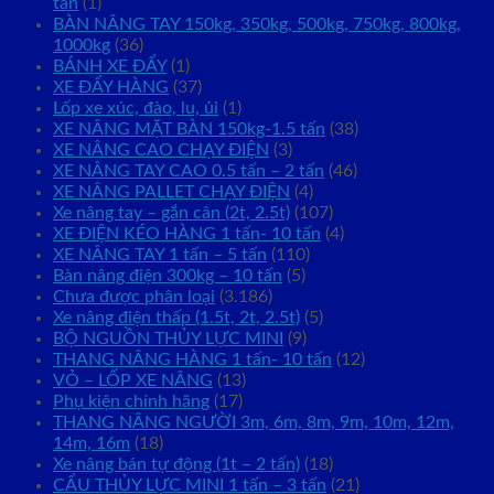
tấn
(1)
BÀN NÂNG TAY 150kg, 350kg, 500kg, 750kg, 800kg,
1000kg
(36)
BÁNH XE ĐẨY
(1)
XE ĐẨY HÀNG
(37)
Lốp xe xúc, đào, lu, ủi
(1)
XE NÂNG MẶT BÀN 150kg-1.5 tấn
(38)
XE NÂNG CAO CHẠY ĐIỆN
(3)
XE NÂNG TAY CAO 0.5 tấn – 2 tấn
(46)
XE NÂNG PALLET CHẠY ĐIỆN
(4)
Xe nâng tay – gắn cân (2t, 2.5t)
(107)
XE ĐIỆN KÉO HÀNG 1 tấn- 10 tấn
(4)
XE NÂNG TAY 1 tấn – 5 tấn
(110)
Bàn nâng điện 300kg – 10 tấn
(5)
Chưa được phân loại
(3.186)
Xe nâng điện thấp (1.5t, 2t, 2.5t)
(5)
BỘ NGUỒN THỦY LỰC MINI
(9)
THANG NÂNG HÀNG 1 tấn- 10 tấn
(12)
VỎ – LỐP XE NÂNG
(13)
Phụ kiện chính hãng
(17)
THANG NÂNG NGƯỜI 3m, 6m, 8m, 9m, 10m, 12m,
14m, 16m
(18)
Xe nâng bán tự động (1t – 2 tấn)
(18)
CẨU THỦY LỰC MINI 1 tấn – 3 tấn
(21)