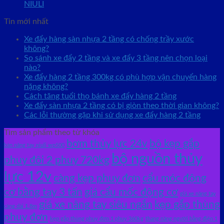
NIULI
Tin mới nhất
Xe đẩy hàng sàn nhựa 2 tầng có chống trầy xước
không?
So sánh xe đẩy 2 tầng và xe đẩy 3 tầng nên chọn loại
nào?
Xe đẩy hàng 2 tầng 300kg có phù hợp vận chuyển hàng
nặng không?
Cách tăng tuổi thọ bánh xe đẩy hàng 2 tầng
Xe đẩy sàn nhựa 2 tầng có bị giòn theo thời gian không?
Các lỗi thường gặp khi sử dụng xe đẩy hàng 2 tầng
Tìm sản phẩm theo từ khóa
bơm thủy lực 24v
bộ kẹp gắp
bàn nâng tay niuli wp500
bộ nguồn thủy
phuy đôi 2 phuy 720kg
lực 12v
càng kẹp phuy đơn
cẩu móc động
cơ bằng tay 3 tấn
giá cẩu mốc động cơ
giá xe nâng tay
giá xe nâng tay siêu ngắn
kẹp gắp thùng
càng dài 1.8m
phuy đơn
kẹp gắp thùng phuy đơn 1 phuy 360kg
thang nâng người bằng điện 1