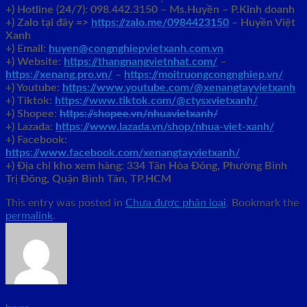
+)
Hotline (24/7): 098.442.3150 – Ms.Huyền – P.Kinh doanh
+)
Zalo tại đây =>
https://zalo.me/0984423150
– Huyền Việt
Xanh
+) Email:
huyen@congnghiepvietxanh.com.vn
+) Website:
https://thangnangvietnhat.com/
–
https://xenang.pro.vn/
–
https://moitruongcongnghiep.vn/
+) Youtube:
https://www.youtube.com/@xenangtayvietxanh
+) Tiktok:
https://www.tiktok.com/@ctysxvietxanh/
+) Shopee:
https://shopee.vn/nhuavietxanh/
+) Lazada:
https://www.lazada.vn/shop/nhua-viet-xanh/
+) Facebook:
https://www.facebook.com/xenangtayvietxanh/
+)
Địa chỉ kho xem hàng: 334 Tân Hòa Đông, Phường Bình
Trị Đông, Quận Bình Tân, TP.HCM
This entry was posted in
Chưa được phân loại
. Bookmark the
permalink
.