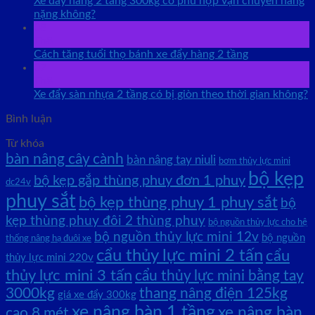
Xe đẩy hàng 2 tầng 300kg có phù hợp vận chuyển hàng
nặng không?
08
Th8
Cách tăng tuổi thọ bánh xe đẩy hàng 2 tầng
07
Th8
Xe đẩy sàn nhựa 2 tầng có bị giòn theo thời gian không?
Bình luận
Từ khóa
bàn nâng cây cành
bàn nâng tay niuli
bơm thủy lực mini
bộ kẹp
bộ kẹp gắp thùng phuy đơn 1 phuy
dc24v
phuy sắt
bộ kẹp thùng phuy 1 phuy sắt
bộ
kẹp thùng phuy đôi 2 thùng phuy
bộ nguồn thủy lực cho hệ
bộ nguồn thủy lực mini 12v
bộ nguồn
thống nâng hạ đuôi xe
cẩu thủy lực mini 2 tấn
cẩu
thủy lực mini 220v
thủy lực mini 3 tấn
cẩu thủy lực mini bằng tay
3000kg
thang nâng điện 125kg
giá xe đẩy 300kg
xe nâng bàn 1 tầng
xe nâng bàn
cao 8 mét