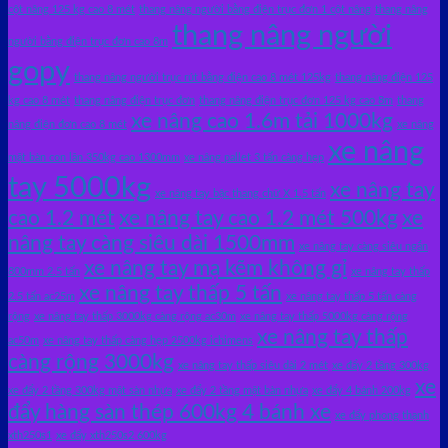
cột nâng 125 kg cao 8 mét
thang nâng người bằng điện trục đơn 1 cột nâng
thang nâng
thang nâng người
người bằng điện trục đơn cao 8m
gopy
thang nâng người trục rút bằng điện cao 8 mét 125kg
thang nâng điện 125
kg cao 8 mét
thang nâng điện trục đơn
thang nâng điện trục đơn 125 kg cao 8m
thang
xe nâng cao 1.6m tải 1000kg
nâng điện đơn cao 8 mét
xe nâng
xe nâng
mặt bàn con lăn 350kg cao 1300mm
xe nâng pallet 3 tấn càng hẹp
tay 5000kg
xe nâng tay
xe nâng tay bậc thang chữ X 1.5 tấn
cao 1.2 mét
xe nâng tay cao 1.2 mét 500kg
xe
nâng tay càng siêu dài 1500mm
xe nâng tay càng siêu ngắn
xe nâng tay mạ kẽm không gỉ
800mm 2.5 tấn
xe nâng tay thấp
xe nâng tay thấp 5 tấn
2.5 tấn ac25m
xe nâng tay thấp 5 tấn càng
rộng
xe nâng tay thấp 3000kg càng rộng ac30m
xe nâng tay thấp 5000kg càng rộng
xe nâng tay thấp
ac50m
xe nâng tay thấp càng hẹp 2500kg ichimens
càng rộng 3000kg
xe nâng tay thấp siêu dài 2 mét
xe đẩy 2 tầng 300kg
xe
xe đẩy 2 tầng 300kg mặt sàn nhựa
xe đẩy 2 tầng mặt bàn nhựa
xe đẩy 4 bánh 200kg
đẩy hàng sàn thép 600kg 4 bánh xe
xe đẩy phong thạnh
xth250s1
xe đẩy xth250s2 600kg