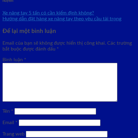
huyen
Xe nâng tay 5 tấn có cần kiểm định không?
Hướng dẫn đặt hàng xe nâng tay theo yêu cầu tải trọng
Để lại một bình luận
Email của bạn sẽ không được hiển thị công khai.
Các trường
bắt buộc được đánh dấu
*
Bình luận
*
Tên
*
Email
*
Trang web