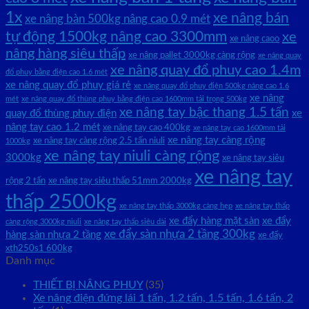
1x
xe nâng bán
xe nâng bàn 500kg nâng cao 0.9 mét
tự động 1500kg nâng cao 3300mm
xe
xe nâng caoo
nâng hàng siêu thấp
xe nâng pallet 3000kg càng rộng
xe nâng quay
xe nâng quay đổ phuy cao 1.4m
đổ phuy bằng điện cao 1.6 mét
xe nâng quay đổ phuy giá rẻ
xe nâng quay đổ phuy điện 500kg nâng cao 1.6
xe nâng
mét
xe nâng quay đổ thùng phuy bằng điện cao 1600mm tải trọng 500kg
xe nâng tay bậc thang 1.5 tấn
quay đổ thùng phuy điện
xe
nâng tay cao 1.2 mét
xe nâng tay cao 400kg
xe nâng tay cao 1600mm tải
xe nâng tay càng rộng
xe nâng tay càng rộng 2.5 tấn niuli
1000kg
xe nâng tay niuli càng rộng
3000kg
xe nâng tay siêu
xe nâng tay
rộng 2 tấn
xe nâng tay siêu thấp 51mm 2000kg
thấp 2500kg
xe nâng tay thấp 3000kg càng hẹp
xe nâng tay thấp
xe đẩy hàng mặt sàn
xe đẩy
càng rộng 3000kg niuli
xe nâng tay thấp siêu dài
xe đẩy sàn nhựa 2 tầng 300kg
hàng sàn nhựa 2 tầng
xe đẩy
xth250s1 600kg
Danh mục
THIẾT BỊ NÂNG PHUY
(35)
Xe nâng điện đứng lái 1 tấn, 1.2 tấn, 1.5 tấn, 1.6 tấn, 2