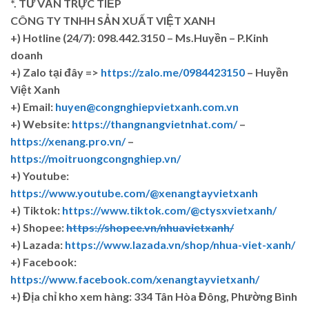
*. TƯ VẤN TRỰC TIẾP
CÔNG TY TNHH SẢN XUẤT VIỆT XANH
+)
Hotline (24/7): 098.442.3150 – Ms.Huyền – P.Kinh
doanh
+)
Zalo tại đây =>
https://zalo.me/0984423150
– Huyền
Việt Xanh
+) Email:
huyen@congnghiepvietxanh.com.vn
+) Website:
https://thangnangvietnhat.com/
–
https://xenang.pro.vn/
–
https://moitruongcongnghiep.vn/
+) Youtube:
https://www.youtube.com/@xenangtayvietxanh
+) Tiktok:
https://www.tiktok.com/@ctysxvietxanh/
+) Shopee:
https://shopee.vn/nhuavietxanh/
+) Lazada:
https://www.lazada.vn/shop/nhua-viet-xanh/
+) Facebook:
https://www.facebook.com/xenangtayvietxanh/
+)
Địa chỉ kho xem hàng: 334 Tân Hòa Đông, Phường Bình