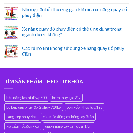
Những câu hỏi thường gặp khi mua xe nâng quay đổ
phuy điện
Xe nâng quay đổ phuy điện có thể ứng dụng trong
ngành dược không?
Các rủi ro khi không sử dụng xe nâng quay đổ phuy
điện
TÌM SẢN PHẨM THEO TỪ KHÓA
bàn nâng tay niuli wp500
bơm thủy lực 24v
bộ kẹp gắp phuy đôi 2 phuy 720kg
bộ nguồn thủy lực 12v
càng kẹp phuy đơn
cẩu móc động cơ bằng tay 3 tấn
giá cẩu mốc động cơ
giá xe nâng tay càng dài 1.8m