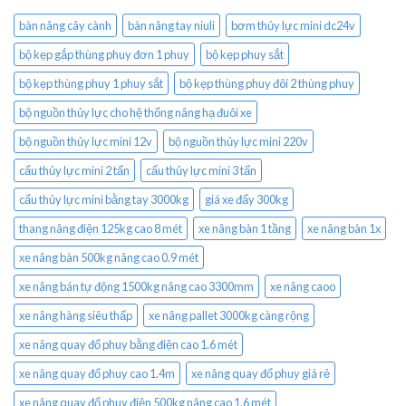
bàn nâng cây cành
bàn nâng tay niuli
bơm thủy lực mini dc24v
bộ kẹp gắp thùng phuy đơn 1 phuy
bộ kẹp phuy sắt
bộ kẹp thùng phuy 1 phuy sắt
bộ kẹp thùng phuy đôi 2 thùng phuy
bộ nguồn thủy lực cho hệ thống nâng hạ đuôi xe
bộ nguồn thủy lực mini 12v
bộ nguồn thủy lực mini 220v
cẩu thủy lực mini 2 tấn
cẩu thủy lực mini 3 tấn
cẩu thủy lực mini bằng tay 3000kg
giá xe đẩy 300kg
thang nâng điện 125kg cao 8 mét
xe nâng bàn 1 tầng
xe nâng bàn 1x
xe nâng bàn 500kg nâng cao 0.9 mét
xe nâng bán tự động 1500kg nâng cao 3300mm
xe nâng caoo
xe nâng hàng siêu thấp
xe nâng pallet 3000kg càng rộng
xe nâng quay đổ phuy bằng điện cao 1.6 mét
xe nâng quay đổ phuy cao 1.4m
xe nâng quay đổ phuy giá rẻ
xe nâng quay đổ phuy điện 500kg nâng cao 1.6 mét