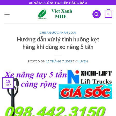
Skip
XE NÂNG CÔNG NGHIỆP HÀNG ĐẦU
to
0
content
CHƯA ĐƯỢC PHÂN LOẠI
Hướng dẫn xử lý tình huống kẹt
hàng khi dùng xe nâng 5 tấn
POSTED ON
18 THÁNG 7, 2025
BY
HUYEN
18
Th7