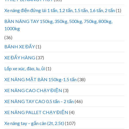
Xe nâng điện đứng lái 1 tấn, 1.2 tấn, 1.5 tấn, 1.6 tấn, 2 tấn
(1)
BÀN NÂNG TAY 150kg, 350kg, 500kg, 750kg, 800kg,
1000kg
(36)
BÁNH XE ĐẨY
(1)
XE ĐẨY HÀNG
(37)
Lốp xe xúc, đào, lu, ủi
(1)
XE NÂNG MẶT BÀN 150kg-1.5 tấn
(38)
XE NÂNG CAO CHẠY ĐIỆN
(3)
XE NÂNG TAY CAO 0.5 tấn – 2 tấn
(46)
XE NÂNG PALLET CHẠY ĐIỆN
(4)
Xe nâng tay – gắn cân (2t, 2.5t)
(107)