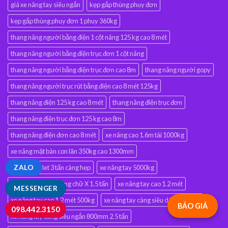
giá xe nâng tay siêu ngắn
kẹp gắp thùng phuy đơn
kẹp gắp thùng phuy đơn 1 phuy 360kg
thang nâng người bằng điện 1 cột nâng 125 kg cao 8 mét
thang nâng người bằng điện trục đơn 1 cột nâng
thang nâng người bằng điện trục đơn cao 8m
thang nâng người gopy
thang nâng người trục rút bằng điện cao 8 mét 125kg
thang nâng điện 125 kg cao 8 mét
thang nâng điện trục đơn
thang nâng điện trục đơn 125 kg cao 8m
thang nâng điện đơn cao 8 mét
xe nâng cao 1.6m tải 1000kg
xe nâng mặt bàn con lăn 350kg cao 1300mm
ZALO
xe nâng pallet 3 tấn càng hẹp
xe nâng tay 5000kg
xe nâng tay bậc thang chữ X 1.5 tấn
xe nâng tay cao 1.2 mét
MESSENGER
xe nâng tay cao 1.2 mét 500kg
xe nâng tay càng siêu dài 1500mm
BÁO GIÁ
098.442.3150
xe nâng tay càng siêu ngắn 800mm 2.5 tấn