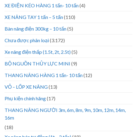
XE ĐIỆN KÉO HÀNG 1 tấn- 10 tấn
(4)
XE NÂNG TAY 1 tấn – 5 tấn
(110)
Bàn nâng điện 300kg – 10 tấn
(5)
Chưa được phân loại
(3.172)
Xe nâng điện thấp (1.5t, 2t, 2.5t)
(5)
BỘ NGUỒN THỦY LỰC MINI
(9)
THANG NÂNG HÀNG 1 tấn- 10 tấn
(12)
VỎ – LỐP XE NÂNG
(13)
Phụ kiện chính hãng
(17)
THANG NÂNG NGƯỜI 3m, 6m, 8m, 9m, 10m, 12m, 14m,
16m
(18)
Xe nâng bán tự động (1t – 2 tấn)
(18)