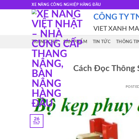
Skip
XE NÂNG CÔNG NGHIỆP HÀNG ĐẦU
to
CÔNG TY T
content
VIET XANH M
TRANG CHỦ
SẢN PHẨM
TIN TỨC
THÔNG TI
Cách Đọc Thông 
POSTE
26
Th7