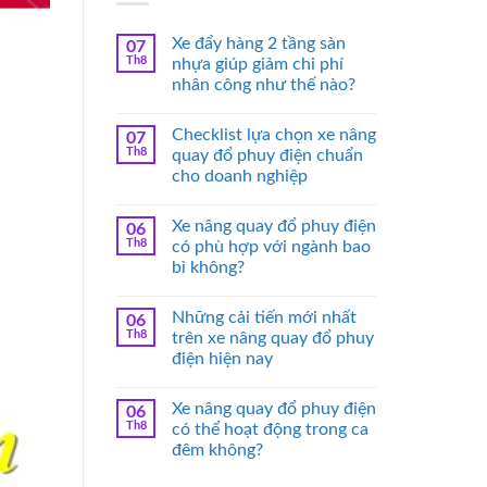
Xe đẩy hàng 2 tầng sàn
07
Th8
nhựa giúp giảm chi phí
nhân công như thế nào?
Checklist lựa chọn xe nâng
07
Th8
quay đổ phuy điện chuẩn
cho doanh nghiệp
Xe nâng quay đổ phuy điện
06
Th8
có phù hợp với ngành bao
bì không?
Những cải tiến mới nhất
06
Th8
trên xe nâng quay đổ phuy
điện hiện nay
Xe nâng quay đổ phuy điện
06
Th8
có thể hoạt động trong ca
đêm không?