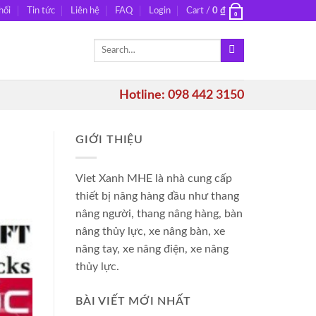
hối
Tin tức
Liên hệ
FAQ
Login
Cart /
0
₫
0
Search
for:
Hotline: 098 442 3150
GIỚI THIỆU
Viet Xanh MHE là nhà cung cấp
thiết bị nâng hàng đầu như thang
nâng người, thang nâng hàng, bàn
nâng thủy lực, xe nâng bàn, xe
nâng tay, xe nâng điện, xe nâng
thủy lực.
BÀI VIẾT MỚI NHẤT