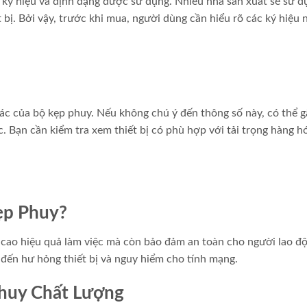
c ký hiệu và định dạng được sử dụng. Nhiều nhà sản xuất sẽ sử d
 bị. Bởi vậy, trước khi mua, người dùng cần hiểu rõ các ký hiệu 
mác của bộ kẹp phuy. Nếu không chú ý đến thông số này, có thể g
c. Bạn cần kiểm tra xem thiết bị có phù hợp với tải trọng hàng h
ẹp Phuy?
cao hiệu quả làm việc mà còn bảo đảm an toàn cho người lao đ
n đến hư hỏng thiết bị và nguy hiểm cho tính mạng.
Phuy Chất Lượng