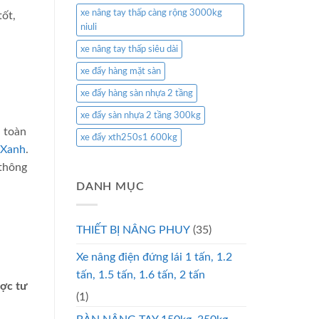
xe nâng tay thấp càng rộng 3000kg
tốt,
niuli
xe nâng tay thấp siêu dài
xe đẩy hàng mặt sàn
xe đẩy hàng sàn nhựa 2 tầng
xe đẩy sàn nhựa 2 tầng 300kg
n toàn
xe đẩy xth250s1 600kg
 Xanh
.
 thông
DANH MỤC
THIẾT BỊ NÂNG PHUY
(35)
Xe nâng điện đứng lái 1 tấn, 1.2
tấn, 1.5 tấn, 1.6 tấn, 2 tấn
ược tư
(1)