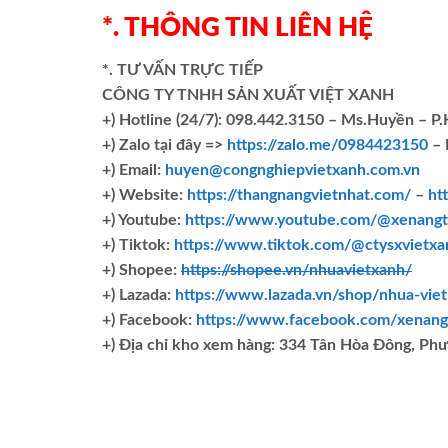
*. THÔNG TIN LIÊN HỆ
*. TƯ VẤN TRỰC TIẾP
CÔNG TY TNHH SẢN XUẤT VIỆT XANH
+)
Hotline (24/7): 098.442.3150 – Ms.Huyền – P
+)
Zalo tại đây =>
https://zalo.me/0984423150
– 
+) Email:
huyen@congnghiepvietxanh.com.vn
+) Website:
https://thangnangvietnhat.com/
–
ht
+) Youtube:
https://www.youtube.com/@xenangt
+) Tiktok:
https://www.tiktok.com/@ctysxvietxa
+) Shopee:
https://shopee.vn/nhuavietxanh/
+) Lazada:
https://www.lazada.vn/shop/nhua-vie
+) Facebook:
https://www.facebook.com/xenang
+)
Địa chỉ kho xem hàng: 334 Tân Hòa Đông, Ph