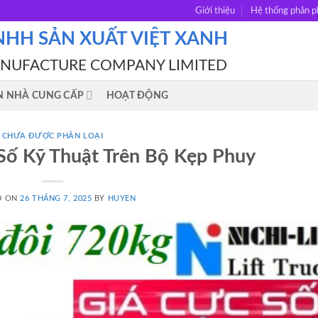
Giới thiệu
Hệ thống phân p
NHH SẢN XUẤT VIỆT XANH
ANUFACTURE COMPANY LIMITED
N NHÀ CUNG CẤP
HOẠT ĐỘNG
CHƯA ĐƯỢC PHÂN LOẠI
Số Kỹ Thuật Trên Bộ Kẹp Phuy
D ON
26 THÁNG 7, 2025
BY
HUYEN