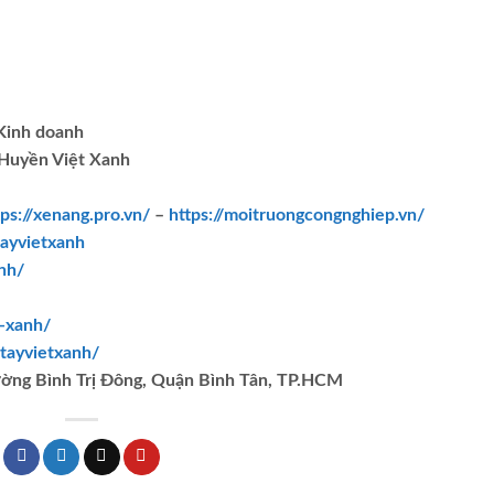
.Kinh doanh
Huyền Việt Xanh
tps://xenang.pro.vn/
–
https://moitruongcongnghiep.vn/
ayvietxanh
nh/
t-xanh/
tayvietxanh/
ường Bình Trị Đông, Quận Bình Tân, TP.HCM