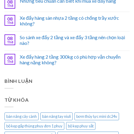
Những tiêu chuẩn cần biết khi mua xe đẩy hàng
08
Th8
Xe đẩy hàng sàn nhựa 2 tầng có chống trầy xước
08
Th8
không?
So sánh xe đẩy 2 tầng và xe đẩy 3 tầng nên chọn loại
08
Th8
nào?
Xe đẩy hàng 2 tầng 300kg có phù hợp vận chuyển
08
Th8
hàng nặng không?
BÌNH LUẬN
TỪ KHÓA
bàn nâng cây cành
bàn nâng tay niuli
bơm thủy lực mini dc24v
bộ kẹp gắp thùng phuy đơn 1 phuy
bộ kẹp phuy sắt