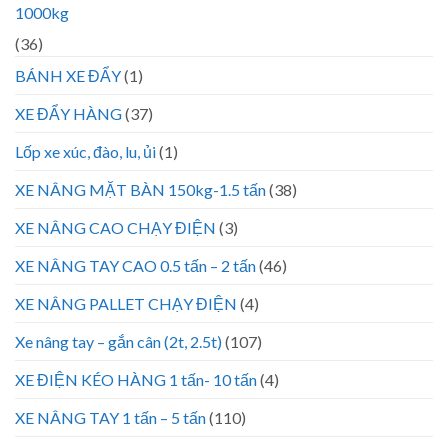
1000kg
(36)
BÁNH XE ĐẨY
(1)
XE ĐẨY HÀNG
(37)
Lốp xe xúc, đào, lu, ủi
(1)
XE NÂNG MẶT BÀN 150kg-1.5 tấn
(38)
XE NÂNG CAO CHẠY ĐIỆN
(3)
XE NÂNG TAY CAO 0.5 tấn – 2 tấn
(46)
XE NÂNG PALLET CHẠY ĐIỆN
(4)
Xe nâng tay – gắn cân (2t, 2.5t)
(107)
XE ĐIỆN KÉO HÀNG 1 tấn- 10 tấn
(4)
XE NÂNG TAY 1 tấn – 5 tấn
(110)