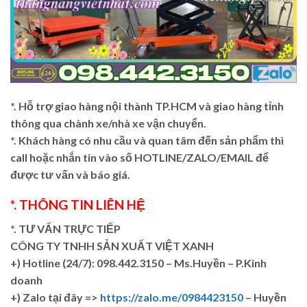
*. Hỗ trợ giao hàng nội thành TP.HCM và giao hàng tỉnh
thông qua chành xe/nhà xe vận chuyển.
*. Khách hàng có nhu cầu và quan tâm đến sản phẩm thì
call hoặc nhắn tin vào số HOTLINE/ZALO/EMAIL để
được tư vấn và báo giá.
*. THÔNG TIN LIÊN HỆ
*. TƯ VẤN TRỰC TIẾP
CÔNG TY TNHH SẢN XUẤT VIỆT XANH
+)
Hotline (24/7): 098.442.3150 – Ms.Huyền – P.Kinh
doanh
+)
Zalo tại đây =>
https://zalo.me/0984423150
– Huyền