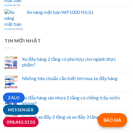
Xe nâng mặt bàn WP1000 NIULI
TIN MỚI NHẤT
Xe đẩy hàng 2 tầng có phù hợp cho ngành thực
phẩm?
Những tiêu chuẩn cần biết khi mua xe đẩy hàng
Xe đẩy hàng sàn nhựa 2 tầng có chống trầy xước
ZALO
không?
MESSENGER
So sánh xe đẩy 2 tầng và xe đẩy 3 tầng nên chọn loại
BÁO GIÁ
098.442.3150
nào?