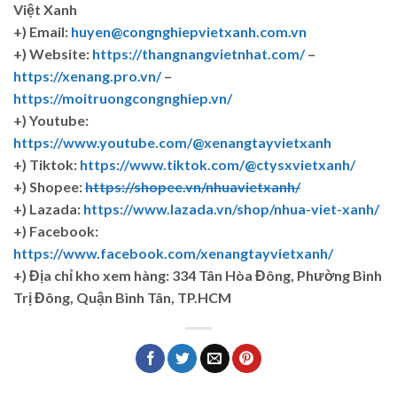
Việt Xanh
+) Email:
huyen@congnghiepvietxanh.com.vn
+) Website:
https://thangnangvietnhat.com/
–
https://xenang.pro.vn/
–
https://moitruongcongnghiep.vn/
+) Youtube:
https://www.youtube.com/@xenangtayvietxanh
+) Tiktok:
https://www.tiktok.com/@ctysxvietxanh/
+) Shopee:
https://shopee.vn/nhuavietxanh/
+) Lazada:
https://www.lazada.vn/shop/nhua-viet-xanh/
+) Facebook:
https://www.facebook.com/xenangtayvietxanh/
+)
Địa chỉ kho xem hàng: 334 Tân Hòa Đông, Phường Bình
Trị Đông, Quận Bình Tân, TP.HCM