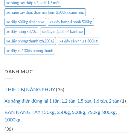
xe nâng tay thấp siêu dài 1.5 mét
xe nâng tay thấp thân mạ kẽm 2500kg càng hẹp
xe đẩy 600kg 4 bánh xe
xe đẩy hàng 4 bánh 500kg
xe đẩy hàng x370c
xe đẩy mặt bàn 4 bánh xe
xe đẩy phong thạnh xth250s2
xe đẩy sàn nhựa 300kg
xe đẩy xtl130ds phong thạnh
DANH MỤC
THIẾT BỊ NÂNG PHUY
(35)
Xe nâng điện đứng lái 1 tấn, 1.2 tấn, 1.5 tấn, 1.6 tấn, 2 tấn
(1)
BÀN NÂNG TAY 150kg, 350kg, 500kg, 750kg, 800kg,
1000kg
(36)