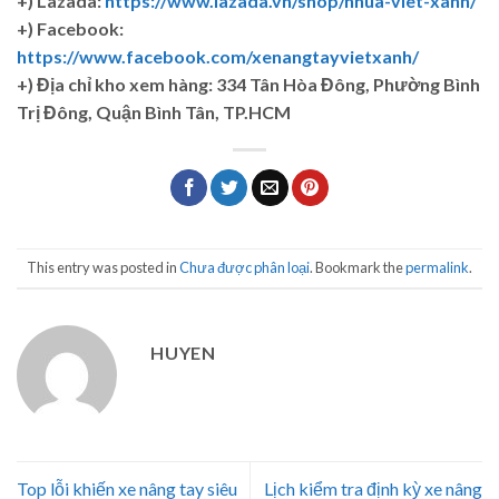
+) Lazada:
https://www.lazada.vn/shop/nhua-viet-xanh/
+) Facebook:
https://www.facebook.com/xenangtayvietxanh/
+)
Địa chỉ kho xem hàng: 334 Tân Hòa Đông, Phường Bình
Trị Đông, Quận Bình Tân, TP.HCM
This entry was posted in
Chưa được phân loại
. Bookmark the
permalink
.
HUYEN
Top lỗi khiến xe nâng tay siêu
Lịch kiểm tra định kỳ xe nâng