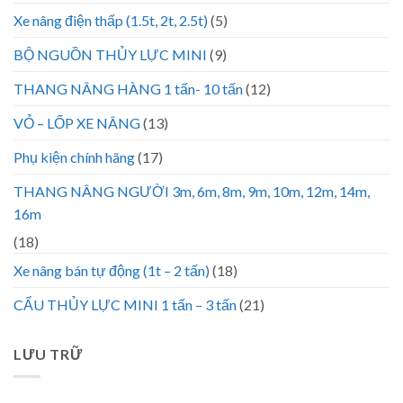
Xe nâng điện thấp (1.5t, 2t, 2.5t)
(5)
BỘ NGUỒN THỦY LỰC MINI
(9)
THANG NÂNG HÀNG 1 tấn- 10 tấn
(12)
VỎ – LỐP XE NÂNG
(13)
Phụ kiện chính hãng
(17)
THANG NÂNG NGƯỜI 3m, 6m, 8m, 9m, 10m, 12m, 14m,
16m
(18)
Xe nâng bán tự động (1t – 2 tấn)
(18)
CẨU THỦY LỰC MINI 1 tấn – 3 tấn
(21)
LƯU TRỮ