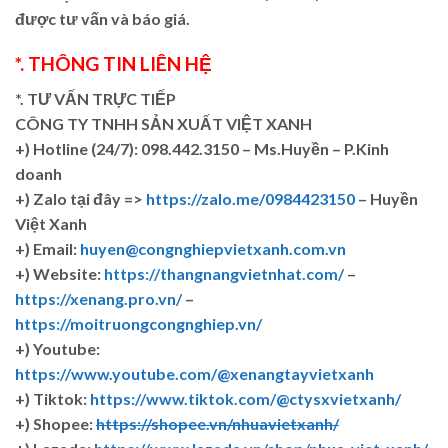
được tư vấn và báo giá.
*. THÔNG TIN LIÊN HỆ
*. TƯ VẤN TRỰC TIẾP
CÔNG TY TNHH SẢN XUẤT VIỆT XANH
+)
Hotline (24/7): 098.442.3150 – Ms.Huyền – P.Kinh
doanh
+)
Zalo tại đây =>
https://zalo.me/0984423150
– Huyền
Việt Xanh
+) Email:
huyen@congnghiepvietxanh.com.vn
+) Website:
https://thangnangvietnhat.com/
–
https://xenang.pro.vn/
–
https://moitruongcongnghiep.vn/
+) Youtube:
https://www.youtube.com/@xenangtayvietxanh
+) Tiktok:
https://www.tiktok.com/@ctysxvietxanh/
+) Shopee:
https://shopee.vn/nhuavietxanh/