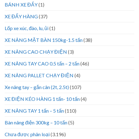
BÁNH XE ĐẨY
(1)
XE ĐẨY HÀNG
(37)
Lốp xe xúc, đào, lu, ủi
(1)
XE NÂNG MẶT BÀN 150kg-1.5 tấn
(38)
XE NÂNG CAO CHẠY ĐIỆN
(3)
XE NÂNG TAY CAO 0.5 tấn – 2 tấn
(46)
XE NÂNG PALLET CHẠY ĐIỆN
(4)
Xe nâng tay – gắn cân (2t, 2.5t)
(107)
XE ĐIỆN KÉO HÀNG 1 tấn- 10 tấn
(4)
XE NÂNG TAY 1 tấn – 5 tấn
(110)
Bàn nâng điện 300kg – 10 tấn
(5)
Chưa được phân loại
(3.196)