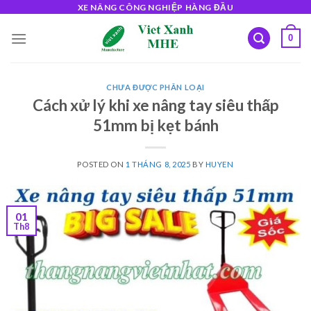
Skip
XE NÂNG CÔNG NGHIỆP HÀNG ĐẦU
to
0
content
CHƯA ĐƯỢC PHÂN LOẠI
Cách xử lý khi xe nâng tay siêu thấp
51mm bị kẹt bánh
POSTED ON
1 THÁNG 8, 2025
BY
HUYEN
01
Th8