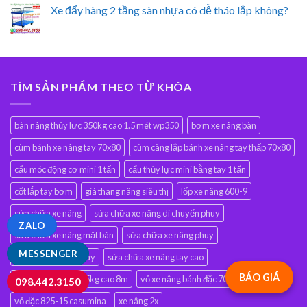
Xe đẩy hàng 2 tầng sàn nhựa có dễ tháo lắp không?
TÌM SẢN PHẨM THEO TỪ KHÓA
bàn nâng thủy lực 350kg cao 1.5 mét wp350
bơm xe nâng bàn
cùm bánh xe nâng tay 70x80
cùm càng lắp bánh xe nâng tay thấp 70x80
cẩu móc động cơ mini 1 tấn
cẩu thủy lực mini bằng tay 1 tấn
cốt lắp tay bơm
giá thang nâng siêu thị
lốp xe nâng 600-9
sửa chữa xe nâng
sửa chữa xe nâng di chuyển phuy
ZALO
sửa chữa xe nâng mặt bàn
sửa chữa xe nâng phuy
MESSENGER
sửa chữa xe nâng tay
sửa chữa xe nâng tay cao
BÁO GIÁ
thang nâng đơn 125kg cao 8m
vỏ xe nâng bánh đặc 700-12casumina
098.442.3150
vỏ đặc 825-15 casumina
xe nâng 2x