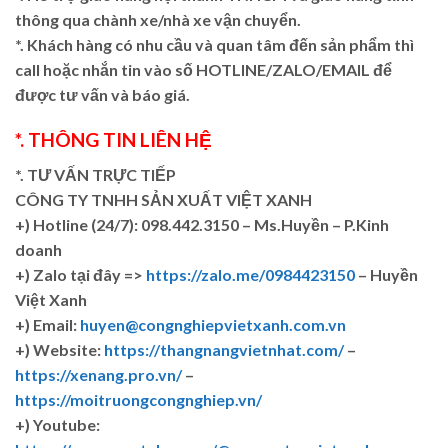
thông qua chành xe/nhà xe vận chuyển.
*. Khách hàng có nhu cầu và quan tâm đến sản phẩm thì
call hoặc nhắn tin vào số HOTLINE/ZALO/EMAIL để
được tư vấn và báo giá.
*. THÔNG TIN LIÊN HỆ
*. TƯ VẤN TRỰC TIẾP
CÔNG TY TNHH SẢN XUẤT VIỆT XANH
+)
Hotline (24/7): 098.442.3150 – Ms.Huyền – P.Kinh
doanh
+)
Zalo tại đây =>
https://zalo.me/0984423150
– Huyền
Việt Xanh
+) Email:
huyen@congnghiepvietxanh.com.vn
+) Website:
https://thangnangvietnhat.com/
–
https://xenang.pro.vn/
–
https://moitruongcongnghiep.vn/
+) Youtube: