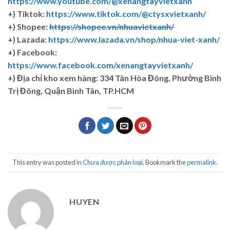
https://www.youtube.com/@xenangtayvietxanh
+) Tiktok:
https://www.tiktok.com/@ctysxvietxanh/
+) Shopee:
https://shopee.vn/nhuavietxanh/
+) Lazada:
https://www.lazada.vn/shop/nhua-viet-xanh/
+) Facebook:
https://www.facebook.com/xenangtayvietxanh/
+)
Địa chỉ kho xem hàng: 334 Tân Hòa Đông, Phường Bình
Trị Đông, Quận Bình Tân, TP.HCM
This entry was posted in
Chưa được phân loại
. Bookmark the
permalink
.
HUYEN