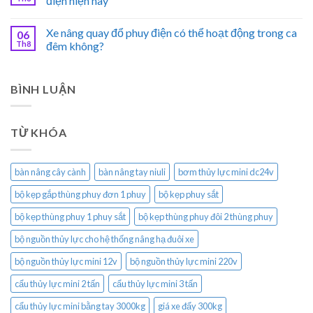
điện hiện nay
Xe nâng quay đổ phuy điện có thể hoạt động trong ca
06
Th8
đêm không?
BÌNH LUẬN
TỪ KHÓA
bàn nâng cây cành
bàn nâng tay niuli
bơm thủy lực mini dc24v
bộ kẹp gắp thùng phuy đơn 1 phuy
bộ kẹp phuy sắt
bộ kẹp thùng phuy 1 phuy sắt
bộ kẹp thùng phuy đôi 2 thùng phuy
bộ nguồn thủy lực cho hệ thống nâng hạ đuôi xe
bộ nguồn thủy lực mini 12v
bộ nguồn thủy lực mini 220v
cẩu thủy lực mini 2 tấn
cẩu thủy lực mini 3 tấn
cẩu thủy lực mini bằng tay 3000kg
giá xe đẩy 300kg