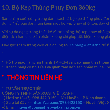
10. Bộ Kẹp Thùng Phuy Đơn 360kg
Sản phẩm cuối cùng trong danh sách là bộ kẹp thùng phuy đơn v
dụng. Nếu bạn đang tìm kiếm một bộ kẹp phuy nhỏ gọn, đây chí
Với sự đa dạng trong thiết kế và tính năng, bộ kẹp phuy nhỏ g
diện tích hạn chế. Sản phẩm không chỉ giúp tiết kiệm không gi
Hãy ghé thăm trang web của chúng tôi
Xe nâng Việt Xanh
để tì
“`
*. Hỗ trợ giao hàng nội thành TP.HCM và giao hàng tỉnh thôn
*. Khách hàng có nhu cầu và quan tâm đến sản phẩm thì call
*. THÔNG TIN LIÊN HỆ
*. TƯ VẤN TRỰC TIẾP
CÔNG TY TNHH SẢN XUẤT VIỆT XANH
+)
Hotline (24/7): 098.442.3150 – Ms.Huyền – P.Kinh doanh
+)
Zalo tại đây =>
https://zalo.me/0984423150
– Huyền Việt 
+) Email:
huyen@congnghiepvietxanh.com.vn