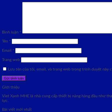
Bình luận
*
Tên
*
Email
*
Trang web
Lưu tên của tôi, email, và trang web trong trình duyệt này ch
Giới thiệu
Viet Xanh MHE là nhà cung cấp thiết bị nâng hàng đầu như than
lực.
Bài viết mới nhất