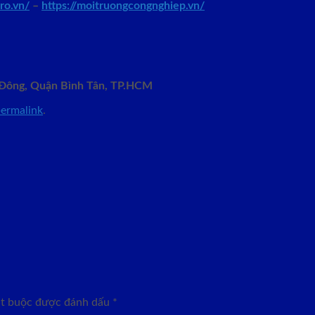
ro.vn/
–
https://moitruongcongnghiep.vn/
ị Đông, Quận Bình Tân, TP.HCM
ermalink
.
ắt buộc được đánh dấu
*