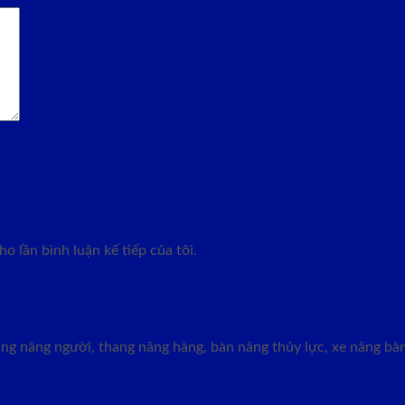
o lần bình luận kế tiếp của tôi.
g nâng người, thang nâng hàng, bàn nâng thủy lực, xe nâng bàn,