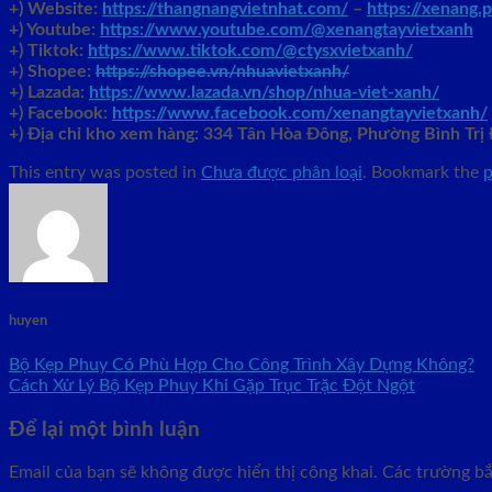
+) Website:
https://thangnangvietnhat.com/
–
https://xenang.p
+) Youtube:
https://www.youtube.com/@xenangtayvietxanh
+) Tiktok:
https://www.tiktok.com/@ctysxvietxanh/
+) Shopee:
https://shopee.vn/nhuavietxanh/
+) Lazada:
https://www.lazada.vn/shop/nhua-viet-xanh/
+) Facebook:
https://www.facebook.com/xenangtayvietxanh/
+)
Địa chỉ kho xem hàng: 334 Tân Hòa Đông, Phường Bình Tr
This entry was posted in
Chưa được phân loại
. Bookmark the
p
huyen
Bộ Kẹp Phuy Có Phù Hợp Cho Công Trình Xây Dựng Không?
Cách Xử Lý Bộ Kẹp Phuy Khi Gặp Trục Trặc Đột Ngột
Để lại một bình luận
Email của bạn sẽ không được hiển thị công khai.
Các trường b