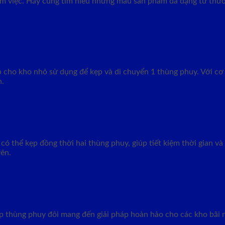
àm việc. Hãy cùng tìm hiểu những mẫu sản phẩm đa dạng từ thươ
 cho kho nhỏ sử dụng để kẹp và di chuyển 1 thùng phuy. Với cơ 
n.
ó thể kẹp đồng thời hai thùng phuy, giúp tiết kiệm thời gian và
ên.
 thùng phuy đôi mang đến giải pháp hoàn hảo cho các kho bãi nh