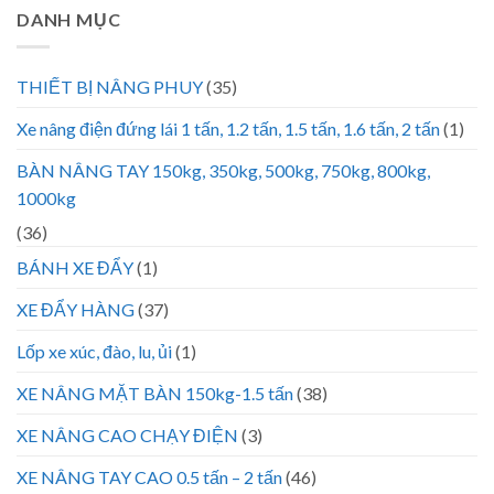
DANH MỤC
THIẾT BỊ NÂNG PHUY
(35)
Xe nâng điện đứng lái 1 tấn, 1.2 tấn, 1.5 tấn, 1.6 tấn, 2 tấn
(1)
BÀN NÂNG TAY 150kg, 350kg, 500kg, 750kg, 800kg,
1000kg
(36)
BÁNH XE ĐẨY
(1)
XE ĐẨY HÀNG
(37)
Lốp xe xúc, đào, lu, ủi
(1)
XE NÂNG MẶT BÀN 150kg-1.5 tấn
(38)
XE NÂNG CAO CHẠY ĐIỆN
(3)
XE NÂNG TAY CAO 0.5 tấn – 2 tấn
(46)