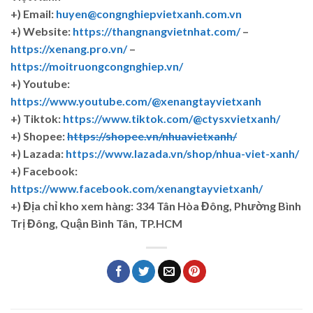
+) Email:
huyen@congnghiepvietxanh.com.vn
+) Website:
https://thangnangvietnhat.com/
–
https://xenang.pro.vn/
–
https://moitruongcongnghiep.vn/
+) Youtube:
https://www.youtube.com/@xenangtayvietxanh
+) Tiktok:
https://www.tiktok.com/@ctysxvietxanh/
+) Shopee:
https://shopee.vn/nhuavietxanh/
+) Lazada:
https://www.lazada.vn/shop/nhua-viet-xanh/
+) Facebook:
https://www.facebook.com/xenangtayvietxanh/
+)
Địa chỉ kho xem hàng: 334 Tân Hòa Đông, Phường Bình
Trị Đông, Quận Bình Tân, TP.HCM