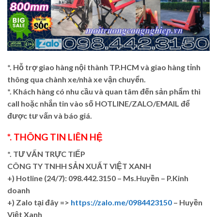
*. Hỗ trợ giao hàng nội thành TP.HCM và giao hàng tỉnh
thông qua chành xe/nhà xe vận chuyển.
*. Khách hàng có nhu cầu và quan tâm đến sản phẩm thì
call hoặc nhắn tin vào số HOTLINE/ZALO/EMAIL để
được tư vấn và báo giá.
*. THÔNG TIN LIÊN HỆ
*. TƯ VẤN TRỰC TIẾP
CÔNG TY TNHH SẢN XUẤT VIỆT XANH
+)
Hotline (24/7): 098.442.3150 – Ms.Huyền – P.Kinh
doanh
+)
Zalo tại đây =>
https://zalo.me/0984423150
– Huyền
Việt Xanh