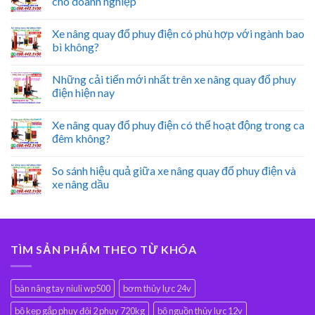
cho doanh nghiệp
Xe nâng quay đổ phuy điện có phù hợp với ngành bao
bì không?
Những cải tiến mới nhất trên xe nâng quay đổ phuy
điện hiện nay
Xe nâng quay đổ phuy điện có thể hoạt động trong ca
đêm không?
So sánh hiệu quả giữa xe nâng quay đổ phuy điện và
xe nâng dầu
TÌM SẢN PHẨM THEO TỪ KHÓA
bàn nâng tay niuli wp500
bơm thủy lực 24v
bộ kẹp gắp phuy đôi 2 phuy 720kg
bộ nguồn thủy lực 12v