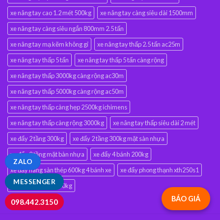
xe nâng tay cao 1.2 mét 500kg
xe nâng tay càng siêu dài 1500mm
xe nâng tay càng siêu ngắn 800mm 2.5 tấn
xe nâng tay mạ kẽm không gỉ
xe nâng tay thấp 2.5 tấn ac25m
xe nâng tay thấp 5 tấn
xe nâng tay thấp 5 tấn càng rộng
xe nâng tay thấp 3000kg càng rộng ac30m
xe nâng tay thấp 5000kg càng rộng ac50m
xe nâng tay thấp càng hẹp 2500kg ichimens
xe nâng tay thấp càng rộng 3000kg
xe nâng tay thấp siêu dài 2 mét
xe đẩy 2 tầng 300kg
xe đẩy 2 tầng 300kg mặt sàn nhựa
xe đẩy 2 tầng mặt bàn nhựa
xe đẩy 4 bánh 200kg
ZALO
xe đẩy hàng sàn thép 600kg 4 bánh xe
xe đẩy phong thạnh xth250s1
MESSENGER
xe đẩy xth250s2 600kg
BÁO GIÁ
098.442.3150