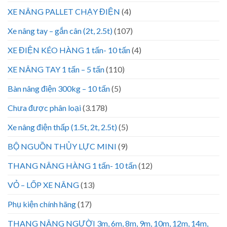
XE NÂNG PALLET CHẠY ĐIỆN
(4)
Xe nâng tay – gắn cân (2t, 2.5t)
(107)
XE ĐIỆN KÉO HÀNG 1 tấn- 10 tấn
(4)
XE NÂNG TAY 1 tấn – 5 tấn
(110)
Bàn nâng điện 300kg – 10 tấn
(5)
Chưa được phân loại
(3.178)
Xe nâng điện thấp (1.5t, 2t, 2.5t)
(5)
BỘ NGUỒN THỦY LỰC MINI
(9)
THANG NÂNG HÀNG 1 tấn- 10 tấn
(12)
VỎ – LỐP XE NÂNG
(13)
Phụ kiện chính hãng
(17)
THANG NÂNG NGƯỜI 3m, 6m, 8m, 9m, 10m, 12m, 14m,