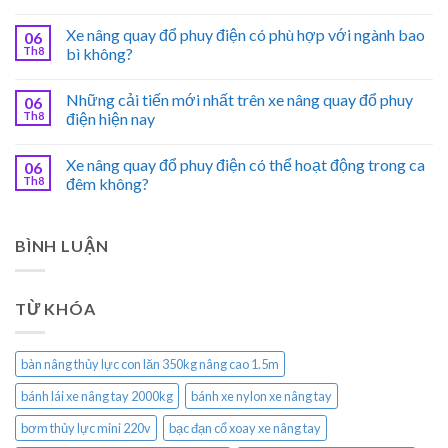
Xe nâng quay đổ phuy điện có phù hợp với ngành bao
06
Th8
bì không?
Những cải tiến mới nhất trên xe nâng quay đổ phuy
06
Th8
điện hiện nay
Xe nâng quay đổ phuy điện có thể hoạt động trong ca
06
Th8
đêm không?
BÌNH LUẬN
TỪ KHÓA
bàn nâng thủy lực con lăn 350kg nâng cao 1.5m
bánh lái xe nâng tay 2000kg
bánh xe nylon xe nâng tay
bơm thủy lực mini 220v
bạc đạn cổ xoay xe nâng tay