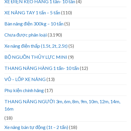
XE ĐIỆN KÉO HÀNG 1 tấn- 10 tấn
(4)
XE NÂNG TAY 1 tấn – 5 tấn
(110)
Bàn nâng điện 300kg – 10 tấn
(5)
Chưa được phân loại
(3.190)
Xe nâng điện thấp (1.5t, 2t, 2.5t)
(5)
BỘ NGUỒN THỦY LỰC MINI
(9)
THANG NÂNG HÀNG 1 tấn- 10 tấn
(12)
VỎ – LỐP XE NÂNG
(13)
Phụ kiện chính hãng
(17)
THANG NÂNG NGƯỜI 3m, 6m, 8m, 9m, 10m, 12m, 14m,
16m
(18)
Xe nâng bán tự động (1t – 2 tấn)
(18)