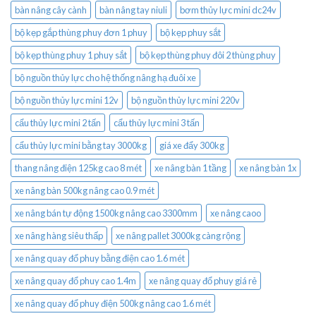
bàn nâng cây cành
bàn nâng tay niuli
bơm thủy lực mini dc24v
bộ kẹp gắp thùng phuy đơn 1 phuy
bộ kẹp phuy sắt
bộ kẹp thùng phuy 1 phuy sắt
bộ kẹp thùng phuy đôi 2 thùng phuy
bộ nguồn thủy lực cho hệ thống nâng hạ đuôi xe
bộ nguồn thủy lực mini 12v
bộ nguồn thủy lực mini 220v
cẩu thủy lực mini 2 tấn
cẩu thủy lực mini 3 tấn
cẩu thủy lực mini bằng tay 3000kg
giá xe đẩy 300kg
thang nâng điện 125kg cao 8 mét
xe nâng bàn 1 tầng
xe nâng bàn 1x
xe nâng bàn 500kg nâng cao 0.9 mét
xe nâng bán tự động 1500kg nâng cao 3300mm
xe nâng caoo
xe nâng hàng siêu thấp
xe nâng pallet 3000kg càng rộng
xe nâng quay đổ phuy bằng điện cao 1.6 mét
xe nâng quay đổ phuy cao 1.4m
xe nâng quay đổ phuy giá rẻ
xe nâng quay đổ phuy điện 500kg nâng cao 1.6 mét