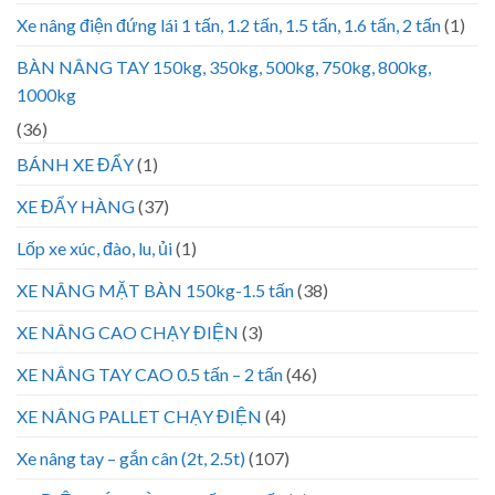
Xe nâng điện đứng lái 1 tấn, 1.2 tấn, 1.5 tấn, 1.6 tấn, 2 tấn
(1)
BÀN NÂNG TAY 150kg, 350kg, 500kg, 750kg, 800kg,
1000kg
(36)
BÁNH XE ĐẨY
(1)
XE ĐẨY HÀNG
(37)
Lốp xe xúc, đào, lu, ủi
(1)
XE NÂNG MẶT BÀN 150kg-1.5 tấn
(38)
XE NÂNG CAO CHẠY ĐIỆN
(3)
XE NÂNG TAY CAO 0.5 tấn – 2 tấn
(46)
XE NÂNG PALLET CHẠY ĐIỆN
(4)
Xe nâng tay – gắn cân (2t, 2.5t)
(107)