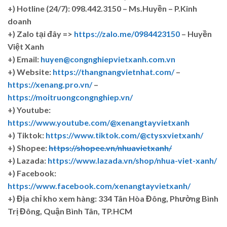
+)
Hotline (24/7): 098.442.3150 – Ms.Huyền – P.Kinh
doanh
+)
Zalo tại đây =>
https://zalo.me/0984423150
– Huyền
Việt Xanh
+) Email:
huyen@congnghiepvietxanh.com.vn
+) Website:
https://thangnangvietnhat.com/
–
https://xenang.pro.vn/
–
https://moitruongcongnghiep.vn/
+) Youtube:
https://www.youtube.com/@xenangtayvietxanh
+) Tiktok:
https://www.tiktok.com/@ctysxvietxanh/
+) Shopee:
https://shopee.vn/nhuavietxanh/
+) Lazada:
https://www.lazada.vn/shop/nhua-viet-xanh/
+) Facebook:
https://www.facebook.com/xenangtayvietxanh/
+)
Địa chỉ kho xem hàng: 334 Tân Hòa Đông, Phường Bình
Trị Đông, Quận Bình Tân, TP.HCM