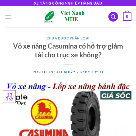
Skip
XE NÂNG CÔNG NGHIỆP HÀNG ĐẦU
to
0
content
CHƯA ĐƯỢC PHÂN LOẠI
Vỏ xe nâng Casumina có hỗ trợ giảm
tải cho trục xe không?
POSTED ON
13 THÁNG 9, 2025
BY
HUYEN
13
Th9