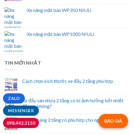
Xe nâng mặt bàn WP350 NIULI
Xe nâng mặt bàn WP1000 NIULI
TIN MỚI NHẤT
Cách chọn kích thước xe đẩy 2 tầng phù hợp
ZALO
Xe đẩy sàn nhựa 2 tầng có bị ảnh hưởng bởi nhiệt
độ cao không?
MESSENGER
Xe đẩy hàng 2 tầng có phù hợp cho ngành thực
BÁO GIÁ
098.442.3150
phẩm?