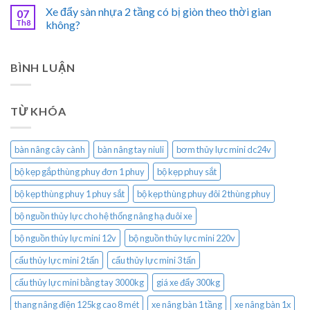
Xe đẩy sàn nhựa 2 tầng có bị giòn theo thời gian
07
Th8
không?
BÌNH LUẬN
TỪ KHÓA
bàn nâng cây cành
bàn nâng tay niuli
bơm thủy lực mini dc24v
bộ kẹp gắp thùng phuy đơn 1 phuy
bộ kẹp phuy sắt
bộ kẹp thùng phuy 1 phuy sắt
bộ kẹp thùng phuy đôi 2 thùng phuy
bộ nguồn thủy lực cho hệ thống nâng hạ đuôi xe
bộ nguồn thủy lực mini 12v
bộ nguồn thủy lực mini 220v
cẩu thủy lực mini 2 tấn
cẩu thủy lực mini 3 tấn
cẩu thủy lực mini bằng tay 3000kg
giá xe đẩy 300kg
thang nâng điện 125kg cao 8 mét
xe nâng bàn 1 tầng
xe nâng bàn 1x