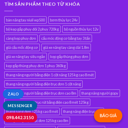
TÌM SẢN PHẨM THEO TỪ KHÓA
bàn nâng tay niuli wp500
bơm thủy lực 24v
bộ kẹp gắp phuy đôi 2 phuy 720kg
bộ nguồn thủy lực 12v
càng kẹp phuy đơn
cẩu móc động cơ bằng tay 3 tấn
giá cẩu mốc động cơ
giá xe nâng tay càng dài 1.8m
giá xe nâng tay siêu ngắn
kẹp gắp thùng phuy đơn
kẹp gắp thùng phuy đơn 1 phuy 360kg
thang nâng người bằng điện 1 cột nâng 125 kg cao 8 mét
thang nâng người bằng điện trục đơn 1 cột nâng
thang nâng người bằng điện trục đơn cao 8m
thang nâng người gopy
ZALO
thang nâng người trục rút bằng điện cao 8 mét 125kg
MESSENGER
thang nâng điện 125 kg cao 8 mét
thang nâng điện trục đơn
BÁO GIÁ
098.442.3150
thang nâng điện trục đơn 125 kg cao 8m