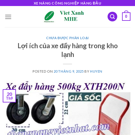
Skip
XE NÂNG CÔNG NGHIỆP HÀNG ĐẦU
to
0
content
CHƯA ĐƯỢC PHÂN LOẠI
Lợi ích của xe đẩy hàng trong kho
lạnh
POSTED ON
20 THÁNG 9, 2025
BY
HUYEN
20
Th9