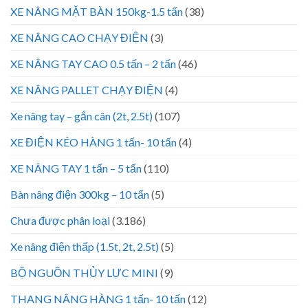
XE NÂNG MẶT BÀN 150kg-1.5 tấn
(38)
XE NÂNG CAO CHẠY ĐIỆN
(3)
XE NÂNG TAY CAO 0.5 tấn – 2 tấn
(46)
XE NÂNG PALLET CHẠY ĐIỆN
(4)
Xe nâng tay – gắn cân (2t, 2.5t)
(107)
XE ĐIỆN KÉO HÀNG 1 tấn- 10 tấn
(4)
XE NÂNG TAY 1 tấn – 5 tấn
(110)
Bàn nâng điện 300kg – 10 tấn
(5)
Chưa được phân loại
(3.186)
Xe nâng điện thấp (1.5t, 2t, 2.5t)
(5)
BỘ NGUỒN THỦY LỰC MINI
(9)
THANG NÂNG HÀNG 1 tấn- 10 tấn
(12)