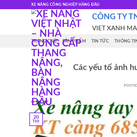
Skip
XE NÂNG CÔNG NGHIỆP HÀNG ĐẦU
to
CÔNG TY T
content
VIET XANH M
TRANG CHỦ
SẢN PHẨM
TIN TỨC
THÔNG TI
Các yếu tố ảnh h
POSTE
20
Th9