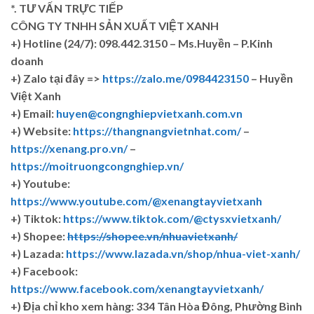
*. TƯ VẤN TRỰC TIẾP
CÔNG TY TNHH SẢN XUẤT VIỆT XANH
+)
Hotline (24/7): 098.442.3150 – Ms.Huyền – P.Kinh
doanh
+)
Zalo tại đây =>
https://zalo.me/0984423150
– Huyền
Việt Xanh
+) Email:
huyen@congnghiepvietxanh.com.vn
+) Website:
https://thangnangvietnhat.com/
–
https://xenang.pro.vn/
–
https://moitruongcongnghiep.vn/
+) Youtube:
https://www.youtube.com/@xenangtayvietxanh
+) Tiktok:
https://www.tiktok.com/@ctysxvietxanh/
+) Shopee:
https://shopee.vn/nhuavietxanh/
+) Lazada:
https://www.lazada.vn/shop/nhua-viet-xanh/
+) Facebook:
https://www.facebook.com/xenangtayvietxanh/
+)
Địa chỉ kho xem hàng: 334 Tân Hòa Đông, Phường Bình