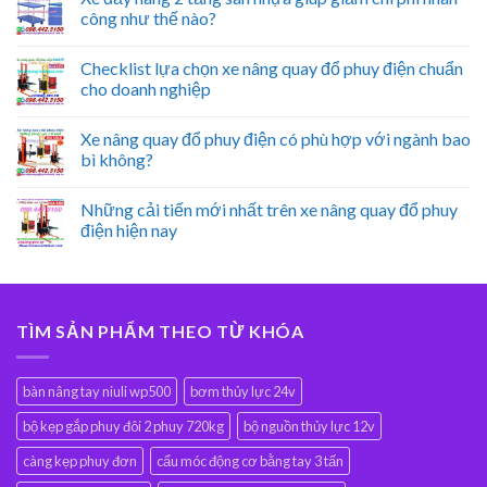
công như thế nào?
Checklist lựa chọn xe nâng quay đổ phuy điện chuẩn
cho doanh nghiệp
Xe nâng quay đổ phuy điện có phù hợp với ngành bao
bì không?
Những cải tiến mới nhất trên xe nâng quay đổ phuy
điện hiện nay
TÌM SẢN PHẨM THEO TỪ KHÓA
bàn nâng tay niuli wp500
bơm thủy lực 24v
bộ kẹp gắp phuy đôi 2 phuy 720kg
bộ nguồn thủy lực 12v
càng kẹp phuy đơn
cẩu móc động cơ bằng tay 3 tấn