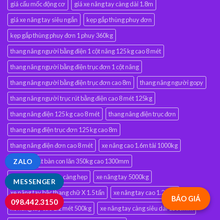
giá cẩu mốc động cơ
giá xe nâng tay càng dài 1.8m
giá xe nâng tay siêu ngắn
kẹp gắp thùng phuy đơn
kẹp gắp thùng phuy đơn 1 phuy 360kg
thang nâng người bằng điện 1 cột nâng 125 kg cao 8 mét
thang nâng người bằng điện trục đơn 1 cột nâng
thang nâng người bằng điện trục đơn cao 8m
thang nâng người gopy
thang nâng người trục rút bằng điện cao 8 mét 125kg
thang nâng điện 125 kg cao 8 mét
thang nâng điện trục đơn
thang nâng điện trục đơn 125 kg cao 8m
thang nâng điện đơn cao 8 mét
xe nâng cao 1.6m tải 1000kg
xe nâng mặt bàn con lăn 350kg cao 1300mm
ZALO
xe nâng pallet 3 tấn càng hẹp
xe nâng tay 5000kg
MESSENGER
xe nâng tay bậc thang chữ X 1.5 tấn
xe nâng tay cao 1.2 mét
BÁO GIÁ
098.442.3150
xe nâng tay cao 1.2 mét 500kg
xe nâng tay càng siêu dài 1500mm