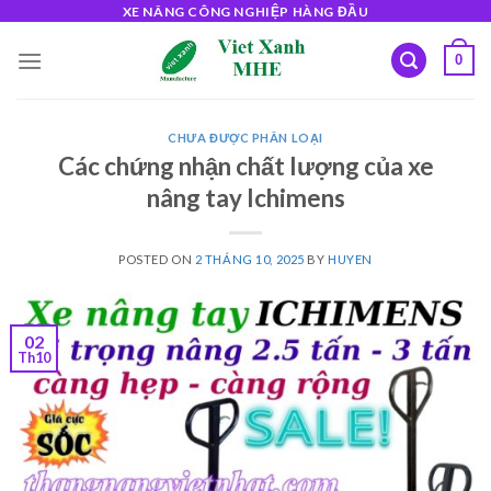
Skip
XE NÂNG CÔNG NGHIỆP HÀNG ĐẦU
to
0
content
CHƯA ĐƯỢC PHÂN LOẠI
Các chứng nhận chất lượng của xe
nâng tay Ichimens
POSTED ON
2 THÁNG 10, 2025
BY
HUYEN
02
Th10