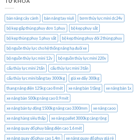
TỪ KHÓA
bàn nâng cây cành
bàn nâng tay niuli
bơm thủy lực mini dc24v
bộ kẹp gắp thùng phuy đơn 1 phuy
bộ kẹp phuy sắt
bộ kẹp thùng phuy 1 phuy sắt
bộ kẹp thùng phuy đôi 2 thùng phuy
bộ nguồn thủy lực cho hệ thống nâng hạ đuôi xe
bộ nguồn thủy lực mini 12v
bộ nguồn thủy lực mini 220v
cẩu thủy lực mini 2 tấn
cẩu thủy lực mini 3 tấn
cẩu thủy lực mini bằng tay 3000kg
giá xe đẩy 300kg
thang nâng điện 125kg cao 8 mét
xe nâng bàn 1 tầng
xe nâng bàn 1x
xe nâng bàn 500kg nâng cao 0.9 mét
xe nâng bán tự động 1500kg nâng cao 3300mm
xe nâng caoo
xe nâng hàng siêu thấp
xe nâng pallet 3000kg càng rộng
xe nâng quay đổ phuy bằng điện cao 1.6 mét
xe nâng quay đổ phuy cao 1.4m
xe nâng quay đổ phuy giá rẻ