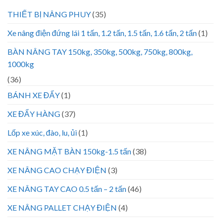
THIẾT BỊ NÂNG PHUY
(35)
Xe nâng điện đứng lái 1 tấn, 1.2 tấn, 1.5 tấn, 1.6 tấn, 2 tấn
(1)
BÀN NÂNG TAY 150kg, 350kg, 500kg, 750kg, 800kg,
1000kg
(36)
BÁNH XE ĐẨY
(1)
XE ĐẨY HÀNG
(37)
Lốp xe xúc, đào, lu, ủi
(1)
XE NÂNG MẶT BÀN 150kg-1.5 tấn
(38)
XE NÂNG CAO CHẠY ĐIỆN
(3)
XE NÂNG TAY CAO 0.5 tấn – 2 tấn
(46)
XE NÂNG PALLET CHẠY ĐIỆN
(4)