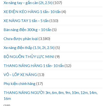
Xe nâng tay – gắn cân (2t, 2.5t)
(107)
XE ĐIỆN KÉO HÀNG 1 tấn- 10 tấn
(4)
XE NÂNG TAY 1 tấn – 5 tấn
(110)
Bàn nâng điện 300kg – 10 tấn
(5)
Chưa được phân loại
(3.180)
Xe nâng điện thấp (1.5t, 2t, 2.5t)
(5)
BỘ NGUỒN THỦY LỰC MINI
(9)
THANG NÂNG HÀNG 1 tấn- 10 tấn
(12)
VỎ – LỐP XE NÂNG
(13)
Phụ kiện chính hãng
(17)
THANG NÂNG NGƯỜI 3m, 6m, 8m, 9m, 10m, 12m, 14m,
16m
(18)