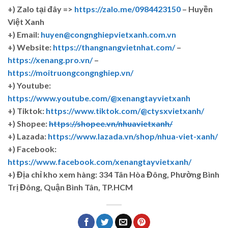
+)
Zalo tại đây =>
https://zalo.me/0984423150
– Huyền
Việt Xanh
+) Email:
huyen@congnghiepvietxanh.com.vn
+) Website:
https://thangnangvietnhat.com/
–
https://xenang.pro.vn/
–
https://moitruongcongnghiep.vn/
+) Youtube:
https://www.youtube.com/@xenangtayvietxanh
+) Tiktok:
https://www.tiktok.com/@ctysxvietxanh/
+) Shopee:
https://shopee.vn/nhuavietxanh/
+) Lazada:
https://www.lazada.vn/shop/nhua-viet-xanh/
+) Facebook:
https://www.facebook.com/xenangtayvietxanh/
+)
Địa chỉ kho xem hàng: 334 Tân Hòa Đông, Phường Bình
Trị Đông, Quận Bình Tân, TP.HCM