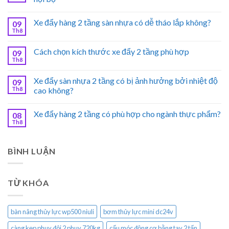
Xe đẩy hàng 2 tầng sàn nhựa có dễ tháo lắp không?
09
Th8
Cách chọn kích thước xe đẩy 2 tầng phù hợp
09
Th8
Xe đẩy sàn nhựa 2 tầng có bị ảnh hưởng bởi nhiệt độ
09
Th8
cao không?
Xe đẩy hàng 2 tầng có phù hợp cho ngành thực phẩm?
08
Th8
BÌNH LUẬN
TỪ KHÓA
bàn nâng thủy lực wp500 niuli
bơm thủy lực mini dc24v
càng kẹp phuy đôi 2 phuy 720kg
cẩu móc động cơ bằng tay 2 tấn