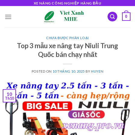
Skip
XE NÂNG CÔNG NGHIỆP HÀNG ĐẦU
to
0
content
CHƯA ĐƯỢC PHÂN LOẠI
Top 3 mẫu xe nâng tay Niuli Trung
Quốc bán chạy nhất
POSTED ON
10 THÁNG 10, 2025
BY
HUYEN
10
Th10