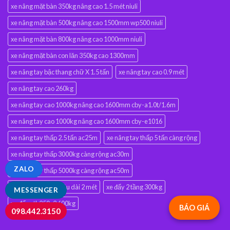
xe nâng mặt bàn 350kg nâng cao 1.5 mét niuli
xe nâng mặt bàn 500kg nâng cao 1500mm wp500 niuli
xe nâng mặt bàn 800kg nâng cao 1000mm niuli
xe nâng mặt bàn con lăn 350kg cao 1300mm
xe nâng tay bậc thang chữ X 1.5 tấn
xe nâng tay cao 0.9 mét
xe nâng tay cao 260kg
xe nâng tay cao 1000kg nâng cao 1600mm cby-a1.0t/1.6m
xe nâng tay cao 1000kg nâng cao 1600mm cby-e1016
xe nâng tay thấp 2.5 tấn ac25m
xe nâng tay thấp 5 tấn càng rộng
xe nâng tay thấp 3000kg càng rộng ac30m
ZALO
xe nâng tay thấp 5000kg càng rộng ac50m
xe nâng tay thấp siêu dài 2 mét
xe đẩy 2 tầng 300kg
MESSENGER
xe đẩy xth250s2 600kg
BÁO GIÁ
098.442.3150