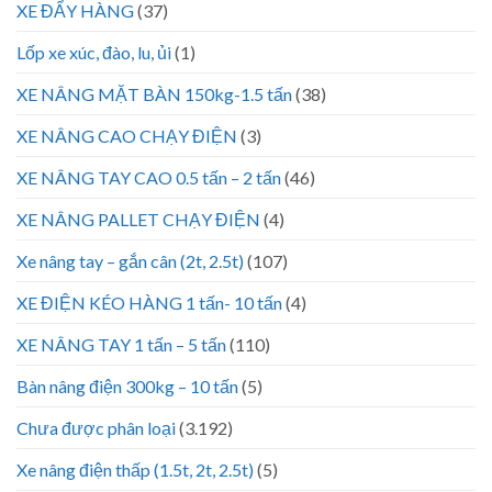
XE ĐẨY HÀNG
(37)
Lốp xe xúc, đào, lu, ủi
(1)
XE NÂNG MẶT BÀN 150kg-1.5 tấn
(38)
XE NÂNG CAO CHẠY ĐIỆN
(3)
XE NÂNG TAY CAO 0.5 tấn – 2 tấn
(46)
XE NÂNG PALLET CHẠY ĐIỆN
(4)
Xe nâng tay – gắn cân (2t, 2.5t)
(107)
XE ĐIỆN KÉO HÀNG 1 tấn- 10 tấn
(4)
XE NÂNG TAY 1 tấn – 5 tấn
(110)
Bàn nâng điện 300kg – 10 tấn
(5)
Chưa được phân loại
(3.192)
Xe nâng điện thấp (1.5t, 2t, 2.5t)
(5)