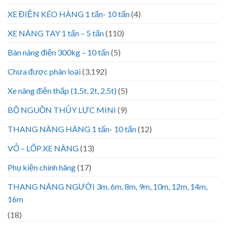
XE ĐIỆN KÉO HÀNG 1 tấn- 10 tấn
(4)
XE NÂNG TAY 1 tấn – 5 tấn
(110)
Bàn nâng điện 300kg – 10 tấn
(5)
Chưa được phân loại
(3.192)
Xe nâng điện thấp (1.5t, 2t, 2.5t)
(5)
BỘ NGUỒN THỦY LỰC MINI
(9)
THANG NÂNG HÀNG 1 tấn- 10 tấn
(12)
VỎ – LỐP XE NÂNG
(13)
Phụ kiện chính hãng
(17)
THANG NÂNG NGƯỜI 3m, 6m, 8m, 9m, 10m, 12m, 14m,
16m
(18)