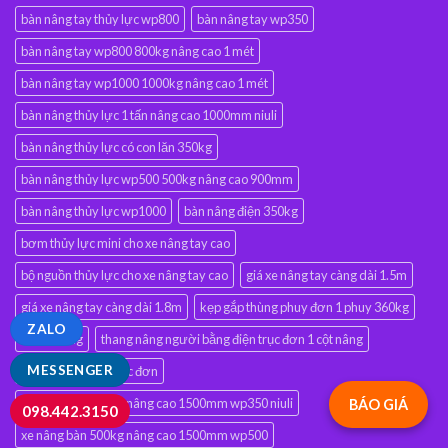
bàn nâng tay thủy lực wp800
bàn nâng tay wp350
bàn nâng tay wp800 800kg nâng cao 1 mét
bàn nâng tay wp1000 1000kg nâng cao 1 mét
bàn nâng thủy lực 1 tấn nâng cao 1000mm niuli
bàn nâng thủy lực có con lăn 350kg
bàn nâng thủy lực wp500 500kg nâng cao 900mm
bàn nâng thủy lực wp1000
bàn nâng điện 350kg
bơm thủy lực mini cho xe nâng tay cao
bộ nguồn thủy lực cho xe nâng tay cao
giá xe nâng tay càng dài 1.5m
giá xe nâng tay càng dài 1.8m
kẹp gắp thùng phuy đơn 1 phuy 360kg
ZALO
thang nâng
thang nâng người bằng điện trục đơn 1 cột nâng
MESSENGER
thang nâng điện trục đơn
xe nâng bàn 350kg nâng cao 1500mm wp350 niuli
BÁO GIÁ
098.442.3150
xe nâng bàn 500kg nâng cao 1500mm wp500