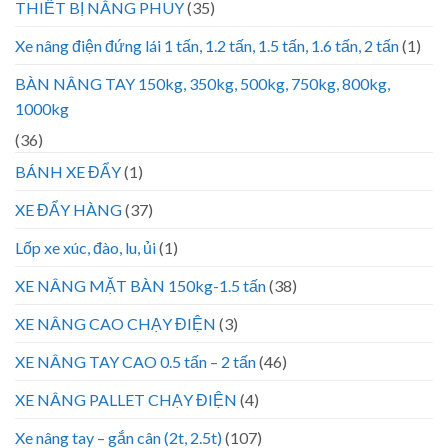
THIẾT BỊ NÂNG PHUY
(35)
Xe nâng điện đứng lái 1 tấn, 1.2 tấn, 1.5 tấn, 1.6 tấn, 2 tấn
(1)
BÀN NÂNG TAY 150kg, 350kg, 500kg, 750kg, 800kg,
1000kg
(36)
BÁNH XE ĐẨY
(1)
XE ĐẨY HÀNG
(37)
Lốp xe xúc, đào, lu, ủi
(1)
XE NÂNG MẶT BÀN 150kg-1.5 tấn
(38)
XE NÂNG CAO CHẠY ĐIỆN
(3)
XE NÂNG TAY CAO 0.5 tấn – 2 tấn
(46)
XE NÂNG PALLET CHẠY ĐIỆN
(4)
Xe nâng tay – gắn cân (2t, 2.5t)
(107)