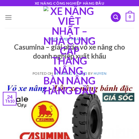
Skip
XE NÂNG CÔNG NGHIỆP HÀNG ĐẦU
to
0
content
CHƯA ĐƯỢC PHÂN LOẠI
Casumina – giải pháp vỏ xe nâng cho
doanh nghiệp xuất khẩu
POSTED ON
24 THÁNG 10, 2025
BY
HUYEN
24
Th10