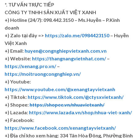
*. TƯ VẤN TRỰC TIẾP
CÔNG TY TNHH SẢN XUẤT VIỆT XANH
+)
Hotline (24/7): 098.442.3150 – Ms.Huyền – P.Kinh
doanh
+)
Zalo tại đây =>
https://zalo.me/0984423150
– Huyền
Việt Xanh
+) Email:
huyen@congnghiepvietxanh.com.vn
+) Website:
https://thangnangvietnhat.com/
–
https://xenang.pro.vn/
–
https://moitruongcongnghiep.vn/
+) Youtube:
https://www.youtube.com/@xenangtayvietxanh
+) Tiktok:
https://www.tiktok.com/@ctysxvietxanh/
+) Shopee:
https://shopee.vn/nhuavietxanh/
+) Lazada:
https://www.lazada.vn/shop/nhua-viet-xanh/
+) Facebook:
https://www.facebook.com/xenangtayvietxanh/
+)
Địa chỉ kho xem hàng: 334 Tân Hòa Đông, Phường Bình