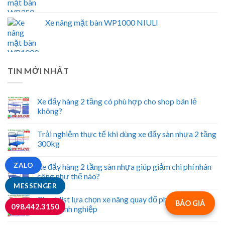
Xe nâng mặt bàn WP1000 NIULI
TIN MỚI NHẤT
Xe đẩy hàng 2 tầng có phù hợp cho shop bán lẻ
không?
Trải nghiệm thực tế khi dùng xe đẩy sàn nhựa 2 tầng
300kg
ZALO
Xe đẩy hàng 2 tầng sàn nhựa giúp giảm chi phí nhân
công như thế nào?
MESSENGER
Checklist lựa chọn xe nâng quay đổ phuy điện chuẩn
BÁO GIÁ
098.442.3150
cho doanh nghiệp