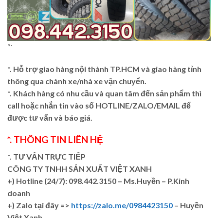
“`
*. Hỗ trợ giao hàng nội thành TP.HCM và giao hàng tỉnh
thông qua chành xe/nhà xe vận chuyển.
*. Khách hàng có nhu cầu và quan tâm đến sản phẩm thì
call hoặc nhắn tin vào số HOTLINE/ZALO/EMAIL để
được tư vấn và báo giá.
*. THÔNG TIN LIÊN HỆ
*. TƯ VẤN TRỰC TIẾP
CÔNG TY TNHH SẢN XUẤT VIỆT XANH
+)
Hotline (24/7): 098.442.3150 – Ms.Huyền – P.Kinh
doanh
+)
Zalo tại đây =>
https://zalo.me/0984423150
– Huyền
Việt Xanh