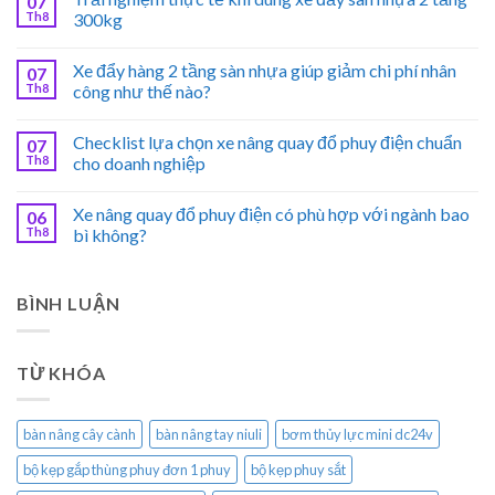
07
Th8
300kg
Xe đẩy hàng 2 tầng sàn nhựa giúp giảm chi phí nhân
07
Th8
công như thế nào?
Checklist lựa chọn xe nâng quay đổ phuy điện chuẩn
07
Th8
cho doanh nghiệp
Xe nâng quay đổ phuy điện có phù hợp với ngành bao
06
Th8
bì không?
BÌNH LUẬN
TỪ KHÓA
bàn nâng cây cành
bàn nâng tay niuli
bơm thủy lực mini dc24v
bộ kẹp gắp thùng phuy đơn 1 phuy
bộ kẹp phuy sắt