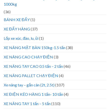
1000kg
(36)
BÁNH XE ĐẨY
(1)
XE ĐẨY HÀNG
(37)
Lốp xe xúc, đào, lu, ủi
(1)
XE NÂNG MẶT BÀN 150kg-1.5 tấn
(38)
XE NÂNG CAO CHẠY ĐIỆN
(3)
XE NÂNG TAY CAO 0.5 tấn – 2 tấn
(46)
XE NÂNG PALLET CHẠY ĐIỆN
(4)
Xe nâng tay – gắn cân (2t, 2.5t)
(107)
XE ĐIỆN KÉO HÀNG 1 tấn- 10 tấn
(4)
XE NÂNG TAY 1 tấn – 5 tấn
(110)