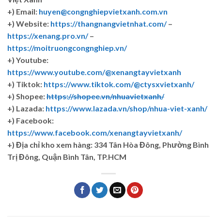
+) Email:
huyen@congnghiepvietxanh.com.vn
+) Website:
https://thangnangvietnhat.com/
–
https://xenang.pro.vn/
–
https://moitruongcongnghiep.vn/
+) Youtube:
https://www.youtube.com/@xenangtayvietxanh
+) Tiktok:
https://www.tiktok.com/@ctysxvietxanh/
+) Shopee:
https://shopee.vn/nhuavietxanh/
+) Lazada:
https://www.lazada.vn/shop/nhua-viet-xanh/
+) Facebook:
https://www.facebook.com/xenangtayvietxanh/
+)
Địa chỉ kho xem hàng: 334 Tân Hòa Đông, Phường Bình
Trị Đông, Quận Bình Tân, TP.HCM