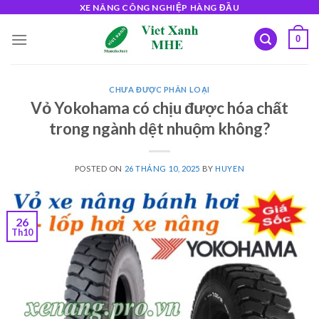
Skip
XE NÂNG CÔNG NGHIỆP HÀNG ĐẦU
to
0
content
CHƯA ĐƯỢC PHÂN LOẠI
Vỏ Yokohama có chịu được hóa chất
trong ngành dệt nhuộm không?
POSTED ON
26 THÁNG 10, 2025
BY
HUYEN
26
Th10